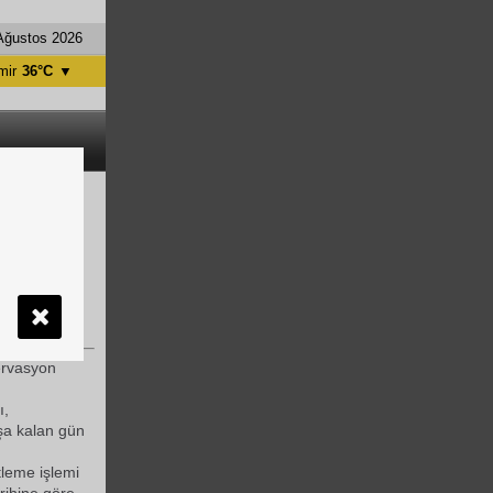
Ağustos 2026
mir
36°C
▼
tanbul
31°C
ntalya
36°C
nkara
28°C
lu şirketi
k daha
zervasyon
ı,
şa kalan gün
leme işlemi