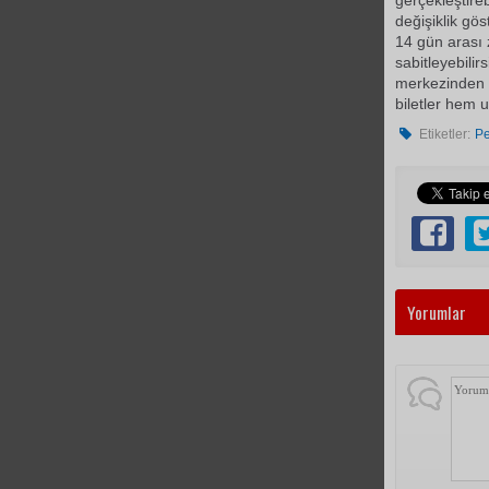
gerçekleştirebi
değişiklik gös
14 gün arası 
sabitleyebilirs
merkezinden ge
biletler hem 
Etiketler:
Pe
Yorumlar