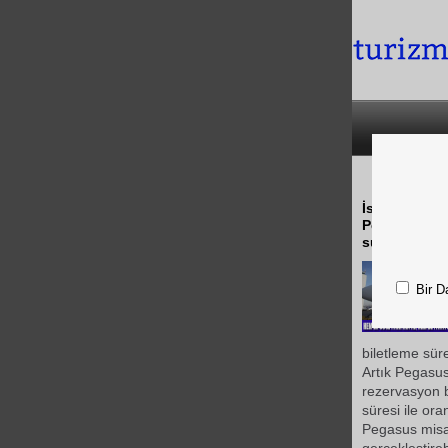
İstanbul, 25
Pegasus Hava
sunuyor.
Bir D
biletleme sür
Artık Pegasus
rezervasyon b
süresi ile or
Pegasus misaf