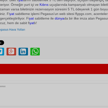
liyor. Bilet fi
yat
larını sabitlemek 5 TL'den başlıyor, uçuşun başlangıç ta
teriyor. Örneğin yurt içi ve
Kıbrıs
uçuşlarında kampanyalı olmayan biletl
zaman varsa biletinizin rezervasyon süresini 5 TL ödeyerek 1 gün boy
iniz. Fi
yat
sabitleme işlemi Pegasus'un web sitesi flypgs.com, acenteler
rçekleştiriliyor. Fi
yat
sabitleme ile
dünya
da bir ilke imza atan Pegasus 
ucuz, hem de sabit fi
yat
lı!
gasus Hava Yolları