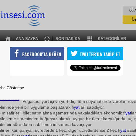
06 
İz
İs
A
ANA SAYFA
SON DAKİKA
KATEGORİLER
A
PEGASUSTAN DÜNYADA BİR İLK!
FACEBOOK'TA BEĞEN
TWITTER'DA TAKİP ET
 Ağustos 2010  Türkiye'nin herkesi uçuran genç ve dinamik hava yo
 Yolları, misafirlerine dünyada eşi benzeri görülmemiş bir yenili
26 Ağustos 2010 / 10:18
aha Gösterme
TURİZMİN SESİ
Pegasus, yurt içi ve yurt dışı tüm seyahatlerde varolan re
elerinde yeni bir uygulama başlatarak fi
yat
ları sabitliyor.
 misafirleri, bilet satın alma aşamasında yakaladıkları ekonomik fi
yat
lar
iletleme süresinden bağımsız olarak, uygun bir ücret karşılığında, uçu
antılı bir süre daha sabitleme imkanına kavuşuyor.
irleri kampanyalı ücretlerde 1 kez, diğer ücretlerde ise 2 kez fi
yat
sabit