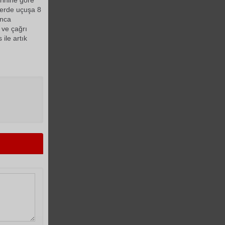
rihine göre
erde uçuşa 8 
unca
 ve çağrı
ile artık