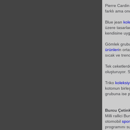
Pierre Cardi
farklı ama on
Blue jean
kol
üzere tasarla
kendisine uyg
Gömlek grubun
ürünleri
n ort
sıcak ve trend 
Tek ceketlerd
oluşturuyor. 
Triko
koleksi
kotonun birle
grubuna ise p
Burcu Çetin
Milli rallici 
otomobil
spor
programını s