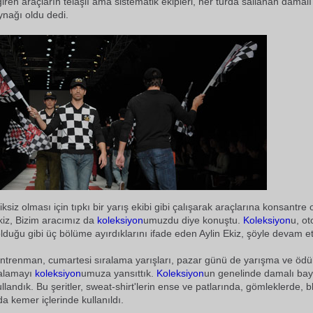
giren araçların telaşlı ama sistematik ekipleri, her turda sallanan damalı
nağı oldu dedi.
ksiz olması için tıpkı bir yarış ekibi gibi çalışarak araçlarına konsantre 
kiz, Bizim aracımız da
koleksiyon
umuzdu diye konuştu.
Koleksiyon
u, ot
lduğu gibi üç bölüme ayırdıklarını ifade eden Aylin Ekiz, şöyle devam ett
trenman, cumartesi sıralama yarışları, pazar günü de yarışma ve ödül
ralamayı
koleksiyon
umuza yansıttık.
Koleksiyon
un genelinde damalı bay
ullandık. Bu şeritler, sweat-shirt'lerin ense ve patlarında, gömleklerde, b
a kemer içlerinde kullanıldı.