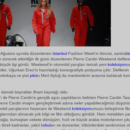
iz Ağustos ayında düzenlenen
Istanbul
Fashion Week'in ikincisi, santral
i
n sürecek etkinliğin ilk günü düzenlenen Pierre Cardin Weekend defilesi
n büyük ilgi gördü. Weekend'in otomobil yarışları temalı yeni
koleksiyon
u
ller, Uğurkan Erez'in hazırladığı koreografiyle podyuma çıktı. Defilenin
Çetinkaya ve pist
pilot
u Mert Aytuğ da mankenlerin arasına katılarak kon
, damalı bayraklar ilham kaynağı oldu
 ile Pierre Cardin'e gençlik aşısı yaptıklarını belirten Pierre Cardin Tas
 Pierre Cardin imajını gençleştirmek adına neler yapabileceğimizi düşünü
obil yarışlarının heyecanı ile Weekend
koleksiyon
umuzu birleştirme fikr
şlarından alınacak çok bilgi ve fikir olduğunu gördük. Ham metalden ya
z
ağa, kumaştan cekete dönüşüm; hızlı ve büyük araba motorlarının çıka
 ibreli kadranlar, yakıt k
okul
arı ve dumanlar, tribünlerdeki senkronize 