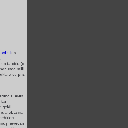
stanbul
'da
,
nun tanıtıldığı
 sonunda milli
uklara sürpriz
arımcısı Aylin
rken,
i geldi.
rış arabasına,
rdıkları
olmuş heyecan