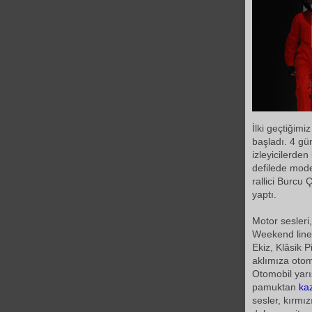
İlki geçtiğim
başladı. 4 gü
izleyicilerde
defilede mode
rallici Burcu 
yaptı.
Motor sesleri
Weekend line'ı
Ekiz, Klâsik
aklımıza otom
Otomobil yarı
pamuktan
ka
sesler, kırmızı