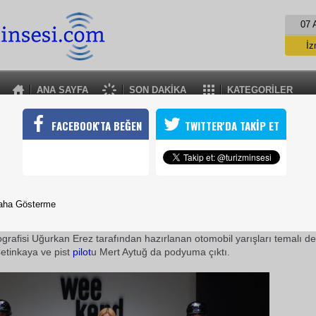
07 
İz
İs
A
ANA SAYFA
SON DAKİKA
KATEGORİLER
A
PİERRE CARDİN WEEKEND
FACEBOOK'TA BEĞEN
TWITTER'DA TAKİP ET
in Weekend modayı podyumda yarıştırdı
09 Şubat 2010 / 09:58
TURİZMİN SESİ
aha Gösterme
Pierre Cardin'in gençleşme hareketinin simgesi Weekend,
ış
Koleksiyon
unu,
İstanbul
Fashion Week'in ilk günü düzenlenen defiley
grafisi Uğurkan Erez tarafından hazırlanan otomobil yarışları temalı defi
Çetinkaya ve pist
pilot
u Mert Aytuğ da podyuma çıktı.