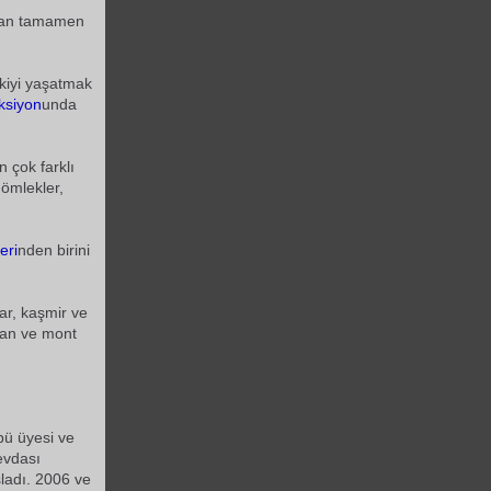
an tamamen
kiyi yaşatmak
ksiyon
unda
n çok farklı
gömlekler,
eri
nden birini
ar, kaşmir ve
aban ve mont
ü üyesi ve
evdası
aşladı. 2006 ve