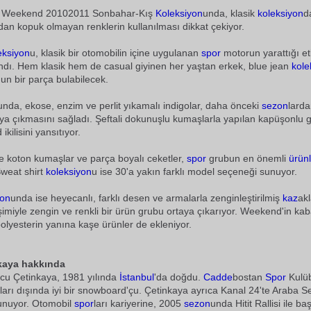
n Weekend 20102011 Sonbahar-Kış
Koleksiyon
unda, klasik
koleksiyon
d
dan kopuk olmayan renklerin kullanılması dikkat çekiyor.
eksiyon
u, klasik bir otomobilin içine uygulanan
spor
motorun yarattığı et
ndı. Hem klasik hem de casual giyinen her yaştan erkek, blue jean
kole
un bir parça bulabilecek.
da, ekose, enzim ve perlit yıkamalı indigolar, daha önceki
sezon
larda
aya çıkmasını sağladı. Şeftali dokunuşlu kumaşlarla yapılan kapüşonlu 
ikilisini yansıtıyor.
e koton kumaşlar ve parça boyalı ceketler,
spor
grubun en önemli
ürünl
Sweat shirt
koleksiyon
u ise 30'a yakın farklı model seçeneği sunuyor.
yon
unda ise heyecanlı, farklı desen ve armalarla zenginleştirilmiş
kaz
akl
şimiyle zengin ve renkli bir ürün grubu ortaya çıkarıyor. Weekend'in k
olyesterin yanına kaşe ürünler de ekleniyor.
kaya hakkında
Burcu Çetinkaya, 1981 yılında
İstanbul
'da doğdu.
Cadde
bostan
Spor
Kulüb
ları dışında iyi bir snowboard'çu. Çetinkaya ayrıca Kanal 24'te Araba S
unuyor. Otomobil
spor
ları kariyerine, 2005
sezon
unda Hitit Rallisi ile b