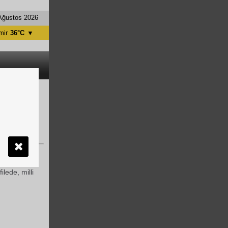
Ağustos 2026
mir
36°C
▼
tanbul
31°C
ntalya
36°C
nkara
28°C
 2010-2011
le görücüye
lede, milli