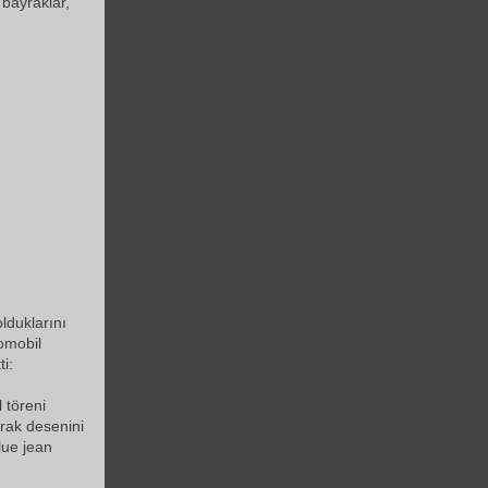
 bayraklar,
olduklarını
omobil
i:
 töreni
rak desenini
lue jean