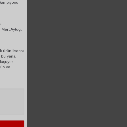
 Şampiyonu,
ş
 Mert Aytuğ,
 ürün lisansı
n bu yana
luşuyor.
rün ve