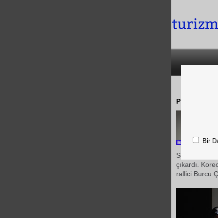
Pierre Card
Bir D
Sonbahar&K
çıkardı. Koreo
rallici Burcu 