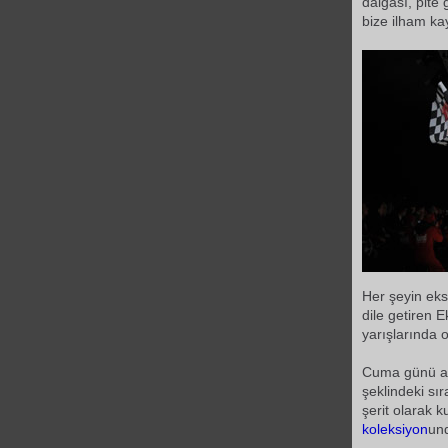
dalgası, pite 
bize ilham kay
Her şeyin eksi
dile getiren E
yarışlarında o
Cuma günü an
şeklindeki sı
şerit olarak k
koleksiyon
und