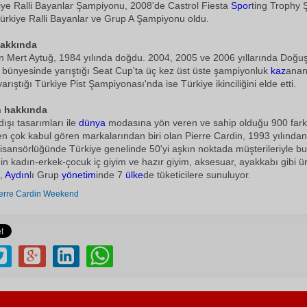
ye Ralli Bayanlar Şampiyonu, 2008'de Castrol Fiesta
Spor
ting Trophy
ürkiye Ralli Bayanlar ve Grup A Şampiyonu oldu.
hakkında
n Mert Aytuğ, 1984 yılında doğdu. 2004, 2005 ve 2006 yıllarında Doğu
ı bünyesinde yarıştığı Seat Cup'ta üç kez üst üste şampiyonluk
kaz
anan
arıştığı Türkiye Pist Şampiyonası'nda ise Türkiye ikinciliğini elde etti.
n hakkında
 dışı tasarımları ile
dünya
modasına yön veren ve sahip olduğu 900 farklı
en çok kabul gören markalarından biri olan Pierre Cardin, 1993 yılında
 lisansörlüğünde Türkiye genelinde 50'yi aşkın noktada müşterileriyle bu
'in kadın-erkek-çocuk iç giyim ve hazır giyim, aksesuar, ayakkabı gibi ü
ı,
Aydın
lı Grup
yönetim
inde 7
ülke
de tüketicilere sunuluyor.
erre Cardin Weekend