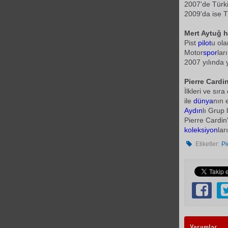
2007'de Türki
2009'da ise T
Mert Aytuğ 
Pist
pilot
u ola
Motor
spor
lar
2007 yılında y
Pierre Cardi
İlkleri ve sıra
ile
dünya
nın 
Aydın
lı Grup
Pierre Cardin
koleksiyon
lar
Etiketler:
Pi
Yorumlar