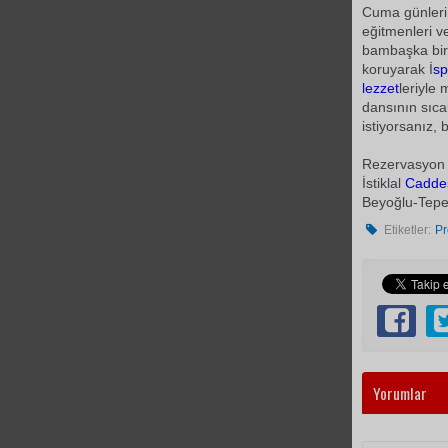
Cuma günleri 
eğitmenleri 
bambaşka bir
koruyarak İ
s
lezzet
leriyle
dansının sıc
istiyorsanız, 
Rezervasyon 
İstiklal
Cadde
Beyoğlu-Tepe
Etiketler:
Pr
Yorumlar