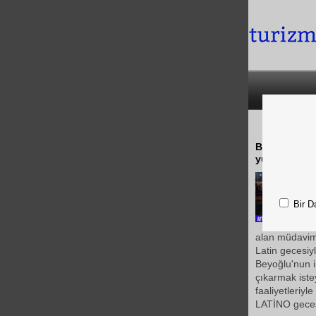
Baharın geli
yükseltmeye 
Bir D
alan müdaviml
Latin gecesiy
Beyoğlu'nun i
çıkarmak iste
faaliyetleriy
LATİNO geces