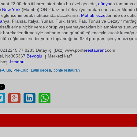
saat 22.00 den itibaren start alan bu özel gecede,
dünya
da tanınmış 
ve
New York
(Mambo) ON 2 tarzını Türkiye'ye tanıtan dans olan Mundo L
 eğlencenin odak noktasında olacaksınız.
Mutfak
lezzet
lerinde de dok
pa
nya, Fransa, İtalya, Yunan, Türk, İsrail, Fas, Tunus ve Cezayir mutfağ
 misafirlerine hiçbir yerde görüp yaşayamayacakları bir ambiyans sunuyor
ak hareketlendirmesiyle haftanın son gününü eğlenceyle kucak kucağa 
bütün eğlencelerin bir yerde toplandığı bu özel program için yerinizi şimd
0212245 77 8283 Detay içi (Bkz) www.ponte
restaurant
.com
si, No365367
Beyoğlu
iş Merkezi kat7
başı-
İstanbul
,
,
,
e-Club
Pre-Club
Latin gecesi
ponte restauran