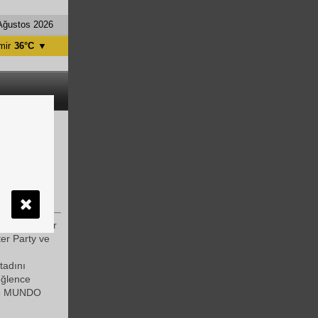
Ağustos 2026
mir
36°C
▼
tanbul
31°C
ntalya
36°C
nkara
28°C
rjisini
arasında yer
er Party ve
tadını
eğlence
r ve MUNDO