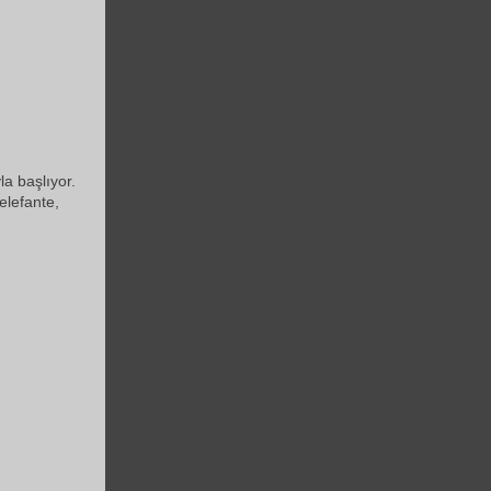
la başlıyor.
elefante,