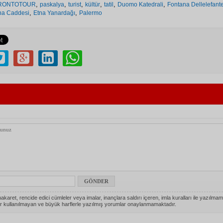
,
,
,
,
,
,
RONTOTOUR
paskalya
turist
kültür
tatil
Duomo Katedrali
Fontana Dellelefant
,
,
na Caddesi
Etna Yanardağı
Palermo
akaret, rencide edici cümleler veya imalar, inançlara saldırı içeren, imla kuralları ile yazılmam
r kullanılmayan ve büyük harflerle yazılmış yorumlar onaylanmamaktadır.