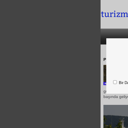
Prontotour A
Bir D
güzellikleriyl
başında geliy