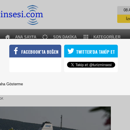
08 
İz
İs
A
ANA SAYFA
SON DAKİKA
KATEGORİLER
A
PRONTOTOUR İLE PASKALYA TATİLİ
FACEBOOK'TA BEĞEN
TWITTER'DA TAKİP ET
kdeniz'in en güzel adalarından Sicilya'ya Paskalya turları düzenliy
28 Mart 2009 / 10:29
TURİZMİN SESİ
aha Gösterme
Paskalya tatili için, bir çok tarihi ve kültürel özelliğinin yanı
e de bilinen
Sicilya
adası tatilcilerin ilk sıralarda düşünmesi gereken des
or.