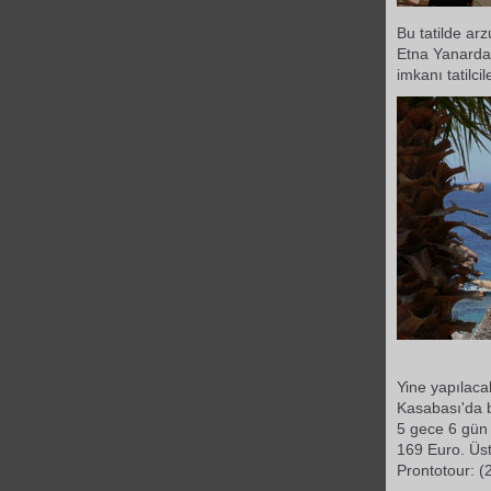
Bu tatilde arz
Etna Yanardağ
imkanı tatilci
Yine yapılaca
Kasabası'da b
5 gece 6 gün 
169 Euro. Üste
Prontotour: 