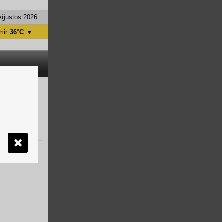
Ağustos 2026
mir
36°C
▼
tanbul
31°C
ntalya
36°C
nkara
28°C
or.
 sıra doğa
tinasyonların