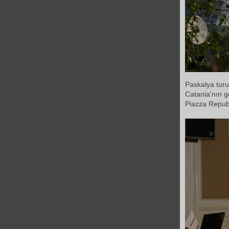
Paskalya turun
Catania'nın g
Piazza Repub