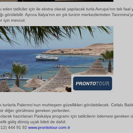
u eden tatilciler için ile ekstra olarak yapılacak turla Avrupa'nın tek faal
ı görülebilir. Ayrıca İtalya'nın en şık turizm merkezlerinden Taormina'
ler için mevcut.
k turlarla Palermo'nun muhteşem güzellikleri görülebilecek. Cefalu Balı
ir diğer görülmesi gereken yerlerden.
olarak hazırlanan Paskalya programı için tatilcilerin ödemesi gereken 
lik gidiş dönüş uçak bileti de dahil.
(212) 444 91 92
www.prontotour.com.tr