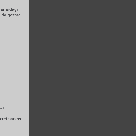
 yanardağı
yı da gezme
kçı
ücret sadece