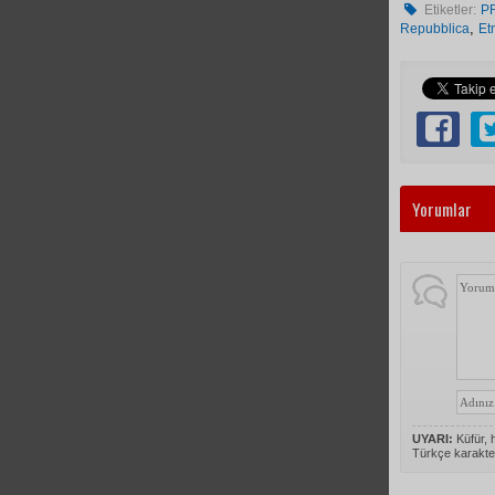
Etiketler:
P
,
Repubblica
Et
Yorumlar
UYARI:
Küfür, h
Türkçe karakte