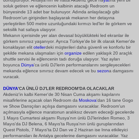
dönüştürüyor. Antalya'nın ve hatta Akdeniz gece ha
yat
ına yeni bir
soluk getiren ve eğlencenin kalbinin atacağı Redroom un
bünyesinde 13 adet bar bulunuyor. Adında anlaşılacağı gibi
Redroom'un girişinden başlayarak mekanın her detayına
yerleştirilen 500 metre uzunluğundaki kırmızı led'ler ile görkem ve
seksilik hat safaya ulaşıyor.
Mekanın içerisinde yer alan devasal büyüklükteki led ekranlar ile
görkem sınırsız yaşanıyor. Ayrıca Türkiye'de bir ilk olarak Kemer'de
konaklayan elit
oteller
deki müşterileri daha güvenli ve konforlu bir
şekilde mekana ulaşmaları için
organize
edilen yaklaşık 20 araçlık
shuttle servisi ile eğlencenin tadı doruğa ulaşıyor. Yaz ayları
boyunca
Dünya
'ca ünlü DJ'lerin performanslarını sergileyecekleri
mekanda eğlence sınırsız devam edecek ve bu
sezon
a damgasını
vuracak.
DÜNYA
'CA ÜNLÜ DJ'LER REDROOM'DA OLACAKLAR
Akdeniz'in kalbi Kemer'de 30 Nisan Cuma akşamı kapılarını
misafirlerine açacak olan Redroom da
Moskova
'dan 16 tane Gogo
ve Show Dansçıları açılışa damgasını vuracaklar. Redroom'un
açılmasıyla eğlence maratonun aralıksız devam edeceği gecelerde
1 Mayıs Cumartesi akşamı Rusya'nın ünlü DJ'lerinden Romeo, 3
Mayıs'da DJ Belena, 6 Mayıs'ta Rusya'nın ünlü guruplarından
Quest Pistols, 7 Mayıs'ta DJ Dan ve 2 Haziran ise Inna etkileyici
performansları ile Antalya gecelerine damgasını vuracaklar. Yaz