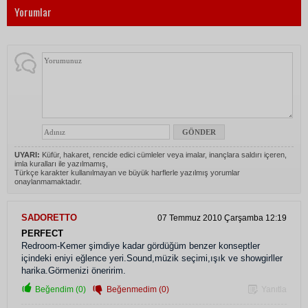
Yorumlar
UYARI:
Küfür, hakaret, rencide edici cümleler veya imalar, inançlara saldırı içeren,
imla kuralları ile yazılmamış,
Türkçe karakter kullanılmayan ve büyük harflerle yazılmış yorumlar
onaylanmamaktadır.
SADORETTO
07 Temmuz 2010 Çarşamba 12:19
PERFECT
Redroom-Kemer şimdiye kadar gördüğüm benzer konseptler
içindeki eniyi eğlence yeri.Sound,müzik seçimi,ışık ve showgirller
harika.Görmenizi öneririm.
Beğendim (0)
Beğenmedim (0)
Yanıtla