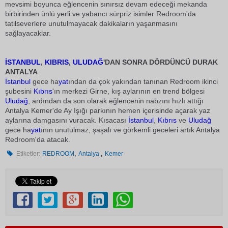
mevsimi boyunca eğlencenin sınırsız devam edeceği mekanda
birbirinden ünlü yerli ve yabancı sürpriz isimler Redroom'da
tatilseverlere unutulmayacak dakikaların yaşanmasını
sağlayacaklar.
İSTANBUL
,
KIBRIS
,
ULUDAĞ
'DAN SONRA DÖRDÜNCÜ DURAK
ANTALYA
İstanbul
gece ha
yat
ından da çok yakından tanınan Redroom ikinci
şubesini
Kıbrıs
'ın merkezi Girne, kış aylarının en trend bölgesi
Uludağ
, ardından da son olarak eğlencenin nabzını hızlı attığı
Antalya Kemer'de Ay Işığı parkının hemen içerisinde açarak yaz
aylarına damgasını vuracak. Kısacası
İstanbul
,
Kıbrıs
ve
Uludağ
gece ha
yat
ının unutulmaz, şaşalı ve görkemli geceleri artık Antalya
Redroom'da atacak.
,
,
Etiketler:
REDROOM
Antalya
Kemer