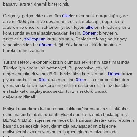
başarıyı artıran önemli bir tercihtir.
Gelişmiş  gelişmekte olan tüm
ülke
ler ekonomik durgunluğa çare
arıyor. 2009 yılının ve devamının zor yıllar olacağı; doğru karar
alabilen ve öncelikli sektörleri iyi belirleyen
ülke
lerin krizden çıkma
konusunda avantaj sağlayacakları kesin.
Dönem
; bireylerin,
şirketlerin,
sivil toplum
kuruluşlarının, Devletin tek başına bir şey
yapabilecekleri bir
dönem
değil. Söz konusu aktörlerin birlikte
hareket etme zamanı.
Turizm sektörü ekonomik krizin olumsuz etkilerinin azaltılmasında
Türkiye için önemli bir potansiyel. Bu potansiyel çok iyi
değerlendirilmeli ve sektörün beklentileri karşılanmalı.
Dünya
turizm
piyasasında ilk on
ülke
arasında olan
ülke
mizin ekonomik krizden
çıkmasında turizm sektörü öncelikli rol üstlenecek. En az destekle
en fazla katkı sağlayacak sektör turizm sektörü olarak
değerlendirilmeli.
Maliyet unsurlarını kalıcı bir ucuzlukla sağlanması hazır imkânlar
sunulmasından daha önemli. Mesela bu kapsamda başlattığımız
BEYAZ YILDIZ Projesine verilecek bir kamusal destek kalıcı etkilerin
başında gelecektir. Konuklarımızla paylaşacağımız işletme
maliyetlerini azaltıcı yöntemler iş gücü giderlerimize katkıda