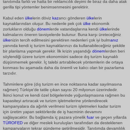
tanıtımda farklı ve hatta bir reklamcılık deyimi ile biraz da daha atak
gerilla tipi yöntemler benimsenmesini gerektirir.
Kabul eden
ülke
lerin döviz
kaz
ancı gönderen
ülke
lerin
kaynaklarından oluşur. Bu nedenle pek çok
ülke
ekonomik
zorlukların olduğu
dönem
lerde vatandaşlarına kendi
ülke
lerinde
kalmalarını öneren tavsiyelerde bulunur. Buna karşı üreteceğiniz
ülke
nizin tercih edilmesini gerektiren nedenleri çok iyi bulm
anız
yanında kendi iç turizm kaynaklarınızı da kullanabileceğiniz şekilde
bir planlama yapmak gerekir. İlk krizin yaşandığı
dönem
lerden beri
söylendiği üzere turizm ekonomisini sadece dış turizm kaynaklı
düşünmemek gerekir. İç talebi artırabilecek yöntemlerin de ortaya
konması bu aşamada daha da önemli ve kalıcı olan bir pazarlama
tarzıdır.
Tahminlere göre (dış turizm en ince noktasına kadar sayılmasına
rağmen) Türkiye'de tatile çıkan sayısı 20 milyonun üzerindedir.
İkinci konut ve kendi özel bölgelerinde yoğunlaşmasına rağmen bu
kapasiteyi artıracak ve turizm işletmelerine yönlendirecek
kampanyalara da ağırlık verilmesi turizm işletmeleri kadar turizm
için üretim yapan sektörlerde de iş hacminin devamını
sağlayacaktır. Bu bağlamda iç pazara yönelik
fuar
ve geçen yıllarda
TÜROFED
ve diğer meslek kuruluşları tarafından da desteklenen
kampanyaların tekrar gündeme getirilmesidir. Tanıtımda devamlılık