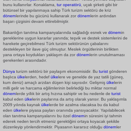
bunu kullanırlar. Konaklama,
tur operatörü
, uçak şirketi gibi bir
bütünsel bir yapılanmaya sahip Türk turizm sektörü de kriz
dönem
lerinde bu gücünü kullanarak zor
dönem
lerin ardından
başarı çizgisini devam ettirebilmiştir.
Bakanlığın tanıtma kampanyalarında sağladığı esnek ve
dönem
in
gereklerine uygun kararlar yanında; teşvik ve destek sistemlerini de
harekete geçirebilmesi Türk turizm sektörünün çabalarını
destekleyen bir ilave güç olmuştur. Meslek örgütlerinin birlikten
yana ortaya koydukları yaklaşım da zor
dönem
lerin unutulmaması
gerekenleri arasındadır.
Dünya
turizm sektörü bir paylaşım ekonomisidir. Bu
turist
gönderen
başlıca
ülke
lerden, hedef
ülke
lere ve genelde de yaz tatili (güneş,
kum deniz) amaçlı arzdan düşen kişi sayısıdır. Gelişmiş
ülke
lerin
milli gelir ve harcama eğilimlerinin belirlediği bu miktar normal
dönem
lerde yıllık bir artış hızına sahiptir ve bu nedenle de
turist
kabul eden
ülke
lerin paylarına da artış olarak yansır. Bu yaklaşımla
2009 yılında kaynak
ülke
lerde bir azalma olacaksa bu da kabul
eden
ülke
lere piyasa payları oranında yansıyacaktır. Yapılabilecek
olan tanıtma kampanyalarını bu özel
dönem
in süresini iyi tahmin
ederek neden tercih etmeniz gerektiğini ortaya koyacak şekilde
düzenleyip yönlendirmektir. Piyasanın kararsız olduğu
dönem
ler