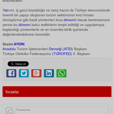
bulunacaktır.
Yat
ırım, iş gücü büyüklüğü ve satış hacmi ile Türkiye ekonomisinde
önemli bir yapıyı oluşturan turizm sektörünün krizi fırsata
dönüştürme gibi basit yöntemleri kısa
dönem
li olarak benimsemesi
yerine bu
dönem
i kalıcı tedbirlerin tespit edildiği ve uygulamaya
başlandığı yöntemlerle ve en önemlisi birlik içerisinde
değerlendirebilmesi önemlidir.
Seçim
AYDIN
Anadolu
Turizm İşletmecileri
Derneği
(
ATİD
) Başkanı
Türkiye Otelciler Federasyonu (
TÜROFED
) II. Başkanı
Yorumlar