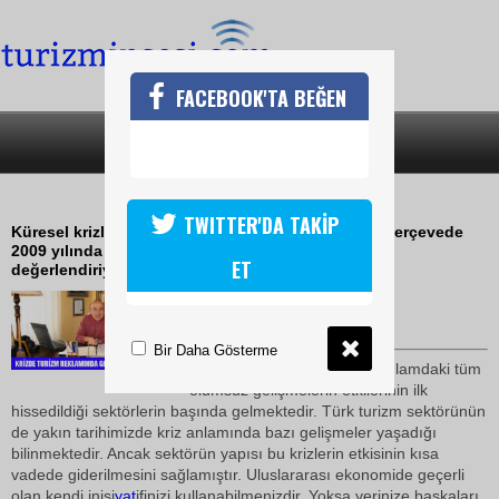
FACEBOOK'TA BEĞEN
SON DAKİKA
KATEGORİLER
REKLAMLARDA GERİLLA TİPİ
TWITTER'DA TAKİP
Küresel krizler turizm sektörünü nasıl etkiler? Bu çerçevede
2009 yılında turizm sektörünün beklentilerini nasıl
ET
değerlendiriyorsunuz?
27 Ocak 2009 / 19:48
TURİZMİN SESİ
Bir Daha Gösterme
Turizm, bölgesel ve global anlamdaki tüm
olumsuz gelişmelerin etkilerinin ilk
hissedildiği sektörlerin başında gelmektedir. Türk turizm sektörünün
de yakın tarihimizde kriz anlamında bazı gelişmeler yaşadığı
bilinmektedir. Ancak sektörün yapısı bu krizlerin etkisinin kısa
vadede giderilmesini sağlamıştır. Uluslararası ekonomide geçerli
olan kendi inisi
yat
ifinizi kullanabilmenizdir. Yoksa yerinize başkaları