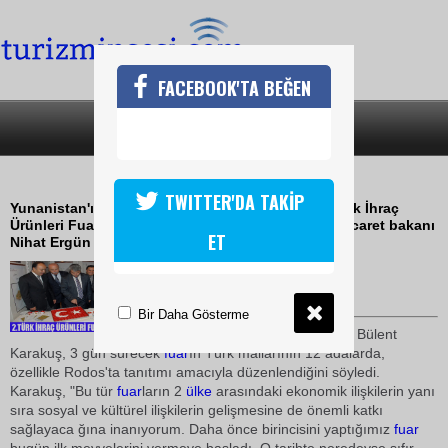
FACEBOOK'TA BEĞEN
SON DAKİKA
KATEGORİLER
RODOSTA TÜRK ÜRÜNLERİ TANITIMI
TWITTER'DA TAKİP
Yunanistan'ın Rodos adasında düzenlenen "2. Türk İhraç
Ürünleri Fuarı" açıldı . Fuarın açılışını Sanayi ve Ticaret bakanı
ET
Nihat Ergün yaptı.
31 Ekim 2009 / 19:01
TURİZMİN SESİ
Bir Daha Gösterme
Muğla Ticaret Odası Başkanı Bülent
Karakuş, 3 gün sürecek
fuar
ın Türk mallarının 12 adalarda,
özellikle Rodos'ta tanıtımı amacıyla düzenlendiğini söyledi.
Karakuş, "Bu tür
fuar
ların 2
ülke
arasındaki ekonomik ilişkilerin yanı
sıra sosyal ve kültürel ilişkilerin gelişmesine de önemli katkı
sağlayaca ğına inanıyorum. Daha önce birincisini yaptığımız
fuar