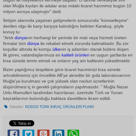
bugün ilk meyvelerini vermeye başladı. O tarihte neredeyse sıfır
olan Muğla kıyıları ile adalar aras ındaki ticaret hacmimiz bugün 10
milyon avroya ulaşmıştır" dedi.
İletişim alanında yaşanan gelişmelerin sonucunda "küreselleşme"
denilen olgu ile karşı karşıya kalındığını belirten Karakuş, şöyle
konuş tu:
"Artık
dünya
nın herhangi bir yerinde bir malı veya hizmeti üreten
firmalar tüm
dünya
ile rekabet etmek zorunda kalmaktadır. Bu zor
koşullar altında iki komşu
ülke
nin iş adamları olarak bizlere düşen
ilk görev, vatandaşlarımıza en
kaliteli
ürünleri
en uygun şartlarda en
kısa sürede temin etmek ve onların yaş am kalitesini yükseltmektir.
Bizim yaptığımız tespitlere göre ticaret hacmimizi kısa sürede
artırabilmemiz için öncelikle AB'ye akredite bir gıda laboratuvarının
Muğla'ya kurulması ve çok yüksek olan navlun ücretlerinin
düşürülmesi iç in gerekli çalışmaların yapılmasıdır. " Muğla Nazar
Unlu Mamulleri tarafından hazırlanan, üzerinde Türk ve Yunan
bayraklarının bulunduğu baklava davetlilere ikram edildi.
Etiketler:
RODOS TÜRK İHRAÇ ÜRÜNLERİ FUARI