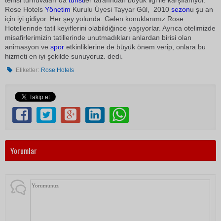
tenisi turnuvaları da
turist
ler tarafından büyük ilgi ile karşılanıyor.
Rose Hotels
Yönetim
Kurulu Üyesi Tayyar Gül,  2010
sezon
u şu an
için iyi gidiyor. Her şey yolunda. Gelen konuklarımız Rose
Hotellerinde tatil keyiflerini olabildiğince yaşıyorlar. Ayrıca otelimizde
misafirlerimizin tatillerinde unutmadıkları anlardan birisi olan
animasyon ve
spor
etkinliklerine de büyük önem verip, onlara bu
hizmeti en iyi şekilde sunuyoruz. dedi.
Etiketler:
Rose Hotels
Yorumlar