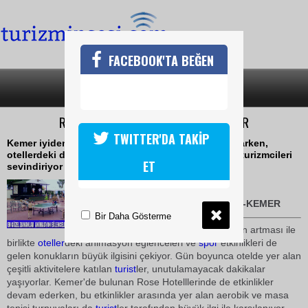
FACEBOOK'TA BEĞEN
SON DAKİKA
KATEGORİLER
ROSE HOTELSDE EĞLENCELİ DAKİKALAR
TWITTER'DA TAKİP
Kemer iyiden iyiye 2010 sezonunu yaşamaya başlarken,
otellerdeki doluluk oranlarının da giderek artması turizmcileri
ET
sevindiriyor
21 Mayıs 2010 / 19:40
TURİZMİN SESİ-Halil ÖNCÜ-KEMER
Bir Daha Gösterme
Otellerdeki doluluk oranlarının artması ile
birlikte
oteller
deki animasyon eğlenceleri ve
spor
etkinlikleri de
gelen konukların büyük ilgisini çekiyor. Gün boyunca otelde yer alan
çeşitli aktivitelere katılan
turist
ler, unutulamayacak dakikalar
yaşıyorlar. Kemer'de bulunan Rose Hotelllerinde de etkinlikler
devam ederken, bu etkinlikler arasında yer alan aerobik ve masa