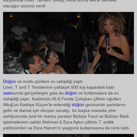
karşısında Linet: Tamam, birkaç hafta sonra tekrar beraber
olacağız sözünü verdi.
Düğün
ve mutlu günlere ev sahipliği yaptı
Linet, T and T Tesislerinin yaklaşık 500 kişi kapasiteli balo
salon
unda gerçekleşen gala da
düğün
ve kutlamalara da ev
sahipliği yaptı. Kadıköylü Ali & Feride Çalışkan çiftinin oğulları
Altuğ'un Kadriye Küçen'le evlendiği
düğün
gecesinde şarkılarını
gelin ve damat için okuyan sanatçı, bir başka masada yine
sahilyolunda özel bir marka yaratan Bizbize Fasıl ve Bizbize Balık
işletmelerinin sahibi Mehmet & Esra Aşkın çiftinin 7. evlilik
yıldönümleri ve Esra Hanım'ın yaşgünü kutlamasına da renk kattı.