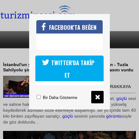
FACEBOOK'TA BEĞEN
SON DAKİKA
KATEGORİLER
SAHİLYOLUNDA LİNET FIRTINASI
TWITTER'DA TAKİP
İstanbul'un yeni eğlence merkezi olan Caddebostan - Tuzla
Sahilyolu şimdi de Linet'le eğlence hayatına damgasını vurdu
ET
16 Mayıs 2010 / 20:41
TURİZMİN SESİ-KADİR TOPRAKKAYA
Bir Daha Gösterme
İsrail
asıllı Türk vatandaşı Linet,
güçlü
sesi
ve sahne hakimiyeti ile son birkaç yıldan beri büyük bir yükseliş
kaydederek adından söze ettirmeye başlamıştı. Bir yıl içinde tam 40
kilo birden zayıflayan sanatçı,
güçlü
sesinin yanında
görüntü
süyle
de göz doldurdu...