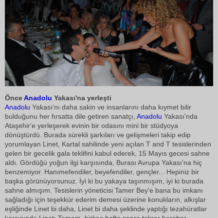
Önce
Anadolu
Yakası'na yerleşti
Anadolu
Yakası'nı daha sakin ve insanlarını daha kıymet bilir
bulduğunu her fırsatta dile getiren sanatçı,
Anadolu
Yakası'nda
Ataşehir'e yerleşerek evinin bir odasını mini bir stüdyoya
dönüştürdü. Burada sürekli şarkıları ve gelişmeleri takip edip
yorumlayan Linet, Kartal sahilinde yeni açılan T and T tesislerinden
gelen bir gecelik gala teklifini kabul ederek, 15 Mayıs gecesi sahne
aldı. Gördüğü yoğun ilgi karşısında, Burası Avrupa Yakası'na hiç
benzemiyor. Hanımefendiler, beyefendiler, gençler... Hepiniz bir
başka görünüyorsunuz. İyi ki bu yakaya taşınmışım, iyi ki burada
sahne almışım. Tesislerin yöneticisi Tamer Bey'e bana bu imkanı
sağladığı için teşekkür ederim demesi üzerine konukların, alkışlar
eşliğinde Linet bi daha, Linet bi daha şeklinde yaptığı tezahüratlar