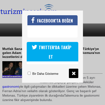
FACEBOOK'TA BEĞEN
SON DAKİKA
KATEGORİLER
ŞEF MELONASTAN TÜRKİYE ZİYARETİ
TWITTER'DA TAKİP
Mutfak Sanatları Akademisi'nin şef konuğu olarak Türkiye'ye
gelen Adam Melonas, Sunset'in ünlü şefi Hiroki Takemura'nın
ET
lezzetlerini denedi
05 Mayıs 2010 / 11:00
TURİZMİN SESİ
Bir Daha Gösterme
Genç yaşına rağmen
dünya
nın 5 ayrı
kıtasında yaşayıp çalışan, moleküler
gastronomi
yle ilgili çalışmaları ile dikkatleri üzerine çeken Melonas,
Ferran Adria'nın veliahtı olarak gösteriliyor. Genç ve başarılı şef
Melonas, Türkiye ziyaretinin ilk durağındaTakemura ile gastonomi
üzerine fikir alışverişinde bulundu.