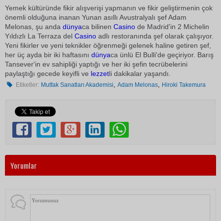
Yemek kültüründe fikir alışverişi yapmanın ve fikir geliştirmenin çok
önemli olduğuna inanan Yunan asıllı Avustralyalı şef Adam
Melonas, şu anda
dünya
ca bilinen
Casino
de Madrid'in 2 Michelin
Yıldızlı La Terraza del
Casino
adlı restoranında şef olarak çalışıyor.
Yeni fikirler ve yeni teknikler öğrenmeği gelenek haline getiren şef,
her üç ayda bir iki haftasını
dünya
ca ünlü El Bulli'de geçiriyor. Barış
Tansever'in ev sahipliği yaptığı ve her iki şefin tecrübelerini
paylaştığı gecede keyifli ve
lezzet
li dakikalar yaşandı.
,
,
Etiketler:
Mutfak Sanatları Akademisi
Adam Melonas
Hiroki Takemura
Yorumlar