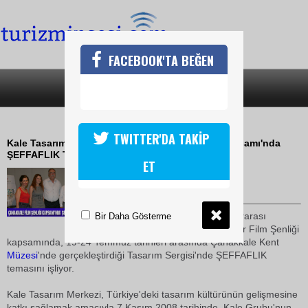
FACEBOOK'TA BEĞEN
SON DAKİKA
KATEGORİLER
ŞEFFAFLIK TASARIM SERGİSİ
TWITTER'DA TAKİP
Kale Tasarım Merkezi, Çanakkale Film Şenliği Kapsamı'nda
ŞEFFAFLIK Tasarım Sergisi'ni Açtı
ET
22 Temmuz 2010 / 14:54
TURİZMİN SESİ
Kale Tasarım Merkezi Uluslararası
Bir Daha Gösterme
Çanakkale Troia Şeffaf Beygir Film Şenliği
kapsamında, 19-24 Temmuz tarihleri arasında Çanakkale Kent
Müzesi
'nde gerçekleştirdiği Tasarım Sergisi'nde ŞEFFAFLIK
temasını işliyor.
Kale Tasarım Merkezi, Türkiye'deki tasarım kültürünün gelişmesine
katkı sağlamak amacıyla 7 Kasım 2008 tarihinde, Kale Grubu'nun