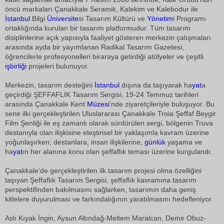
öncü markaları Çanakkale Seramik, Kalekim ve Kalebodur ile
İstanbul
Bilgi
Üniversite
si Tasarım Kültürü ve
Yönetim
i Programı
ortaklığında kurulan bir tasarım platformudur. Tüm tasarım
disiplinlerine açık yapısıyla faaliyet gösteren merkezin çalışmaları
arasında ayda bir yayımlanan Radikal Tasarım Gazetesi,
öğrencilerle profesyonelleri biraraya getirdiği atölyeler ve çeşitli
işbirliği
projeleri bulunuyor.
Merkezin, tasarım desteğini
İstanbul
dışına da taşıyarak ha
yat
a
geçirdiği ŞEFFAFLIK Tasarım Sergisi, 19-24 Temmuz tarihleri
arasında Çanakkale Kent
Müzesi
'nde ziyaretçileriyle buluşuyor. Bu
sene ilki gerçekleştirilen Uluslararası Çanakkale Troia Şeffaf Beygir
Film Şenliği ile eş zamanlı olarak sürdürülen sergi, bölgenin Truva
destanıyla olan ilişkisine eleştirisel bir yaklaşımla kavram üzerine
yoğunlaşırken; destanlara, insan ilişkilerine,
günlük
yaşama ve
ha
yat
ın her alanına konu olan şeffaflık teması üzerine kurgulandı.
Çanakkale'de gerçekleştirilen ilk tasarım projesi olma özelliğini
taşıyan Şeffaflık Tasarım Sergisi, şeffaflık kavramına tasarım
perspektifinden bakılmasını sağlarken, tasarımın daha geniş
kitlelere duyurulması ve farkındalığının yaratılmasını hedefleniyor.
Aslı Kıyak İngin, Aysun Altındağ-Meltem Maralcan, Demir Obuz-