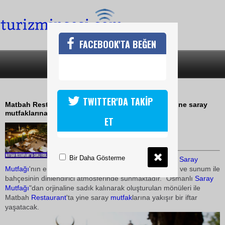
FACEBOOK'TA BEĞEN
SON DAKİKA
KATEGORİLER
SULTANLARIN SOFRASINA BEKLERİZ
TWITTER'DA TAKİP
Matbah Restaurant Osmanlı Mutfağı bu ramazan yine saray
mutfaklarına yakışır bir iftar yaşatacak
ET
13 Ağustos 2010 / 09:00
TURİZMİN SESİ
Bir Daha Gösterme
Matbah
Restaurant
,Osmanlı
Saray
Mutfağı
'nın en seçkin örneklerini,
gurme
lere yakışır tat ve sunum ile
bahçesinin dinlendirici atmosferinde sunmaktadır. "Osmanlı
Saray
Mutfağı
"dan orjinaline sadık kalınarak oluşturulan mönüleri ile
Matbah
Restaurant
'ta yine saray
mutfak
larına yakışır bir iftar
yaşatacak.