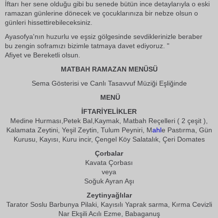
İftarı her sene olduğu gibi bu senede bütün ince detaylarıyla o eski
ramazan günlerine dönecek ve çocuklarınıza bir nebze olsun o
günleri hissettirebileceksiniz.
Ayasofya'nın huzurlu ve eşsiz gölgesinde sevdiklerinizle beraber
bu zengin soframızı bizimle tatmaya davet ediyoruz. "
Afiyet ve Bereketli olsun.
MATBAH RAMAZAN MENÜSÜ
Sema Gösterisi ve Canlı Tasavvuf Müziği Eşliğinde
MENÜ
İFTARİYELİKLER
Medine Hurması,Petek Bal,Kaymak, Matbah Reçelleri ( 2 çeşit ),
Kalamata Zeytini, Yeşil Zeytin, Tulum Peyniri, M
ahl
e Pastırma, Gün
Kurusu, Kayısı, Kuru incir, Çengel Köy Salatalık, Çeri Domates
Çorbalar
Kavata Çorbası
veya
Soğuk Ayran Aşı
Zeytinyağlılar
Tarator Soslu Barbunya Pilaki, Kayısılı Yaprak sarma, Kırma Cevizli
Nar Ekşili Acılı Ezme, Babaganuş