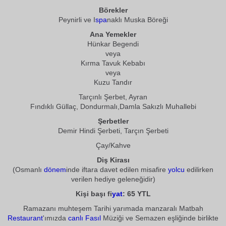
Börekler
Peynirli ve I
spa
naklı Muska Böreği
Ana Yemekler
Hünkar Begendi
veya
Kırma Tavuk Kebabı
veya
Kuzu Tandır
Tarçınlı Şerbet, Ayran
Fındıklı Güllaç, Dondurmalı,Damla Sakızlı Muhallebi
Şerbetler
Demir Hindi Şerbeti, Tarçın Şerbeti
Çay/Kahve
Diş Kirası
(Osmanlı
dönem
inde iftara davet edilen misafire
yolcu
edilirken
verilen hediye geleneğidir)
Kişi başı fi
yat
: 65 YTL
Ramazanı muhteşem Tarihi yarımada manzaralı Matbah
Restaurant
'ımızda
canlı Fasıl
Müziği ve Semazen eşliğinde birlikte