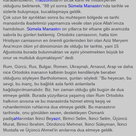
Karadenizlilerin,
Trabzon
luların sıcak kanlı ve misafirperver
olduğunu belirterek, ''88 yıl sonra
Sümela Manastırı
'nda tarihle ve
sizlerle buluşmaya, kucaklaşmaya geldik.
Çok uzun bir ayrılıktan sonra bu muhteşem bölgede ve tarihi
manastırda ibadetimizi yapmamıza vesile olan yüce Allah'ımıza
hamdolsun.
Sümela Manastırı
on yıllarca bir efsane gibi aramızda
sabırla bu günleri beklemiş. Ortodoks camiasının, hatta tüm
Hristiyan camiasının en önemli günlerinden biri olan Aziz Meryem
Ana'mızın ölüm yıl dönümünün de olduğu bir tarihte, yani 15
Ağustosta burada bulunmaktan ve ayini yönetmekten büyük bir
onur ve mutluluk duymaktayım'' dedi.
Rum, Gürcü, Rus, Bulgar, Romen, Ukraynalı, Arnavut, Arap ve daha
nice Ortodoks inananın kalbinin bugün kendileriyle beraber
olduğunu söyleyen Bartholomeos, şunları söyledi: ''Bu heyecan, bu
sevgi, bu inanç, bu bağlılık asla farklı anlamlarla
bağdaştırılmamalıdır. Biz, her zaman olduğu gibi bugün de dua
etmeye geldik. Burada yüzyıllarca yaşamış olan Rum Ortodoks
halkının anısına ve bu manastırda hizmet etmiş keşiş ve
ruhanilerimizin ruhlarına dua etmeye geldik. Bu manastırın
tarihinde, onu gönülden seven, destekleyen Osmanlı
padiş
ahl
arından İkinci Be
yazı
t, Birinci Selim, İkinci Selim, Üçüncü
Murat, Birinci İbrahim, Dördüncü Mehmet, İkinci Süleyman, İkinci
Mustafa ve Üçüncü Ahmet'in anılarına dua etmeye geldik.