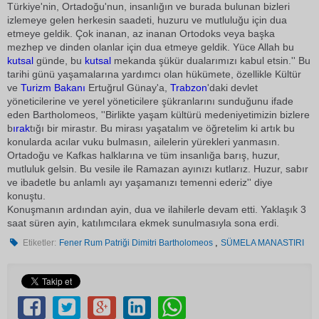
Türkiye'nin, Ortadoğu'nun, insanlığın ve burada bulunan bizleri
izlemeye gelen herkesin saadeti, huzuru ve mutluluğu için dua
etmeye geldik. Çok inanan, az inanan Ortodoks veya başka
mezhep ve dinden olanlar için dua etmeye geldik. Yüce Allah bu
kutsal
günde, bu
kutsal
mekanda şükür dualarımızı kabul etsin.'' Bu
tarihi günü yaşamalarına yardımcı olan hükümete, özellikle Kültür
ve
Turizm Bakanı
Ertuğrul Günay'a,
Trabzon
'daki devlet
yöneticilerine ve yerel yöneticilere şükranlarını sunduğunu ifade
eden Bartholomeos, ''Birlikte yaşam kültürü medeniyetimizin bizlere
b
ırak
tığı bir mirastır. Bu mirası yaşatalım ve öğretelim ki artık bu
konularda acılar vuku bulmasın, ailelerin yürekleri yanmasın.
Ortadoğu ve Kafkas halklarına ve tüm insanlığa barış, huzur,
mutluluk gelsin. Bu vesile ile Ramazan ayınızı kutlarız. Huzur, sabır
ve ibadetle bu anlamlı ayı yaşamanızı temenni ederiz'' diye
konuştu.
Konuşmanın ardından ayin, dua ve ilahilerle devam etti. Yaklaşık 3
saat süren ayin, katılımcılara ekmek sunulmasıyla sona erdi.
,
Etiketler:
Fener Rum Patriği Dimitri Bartholomeos
SÜMELA MANASTIRI