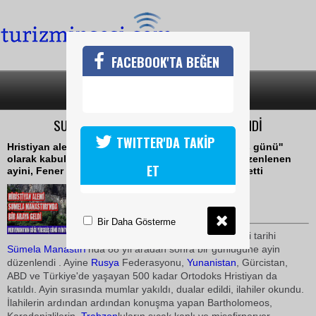
FACEBOOK'TA BEĞEN
SON DAKİKA
KATEGORİLER
SUMELA MANASTIRINDA AYİN DÜZENLENDİ
TWITTER'DA TAKİP
Hristiyan aleminde ''Meryem Ana'nın göğe yükseliş günü''
olarak kabul edilen ve kutsal sayılan bu günde düzenlenen
ET
ayini, Fener Rum Patriği Dimitri Bartholomeos yönetti
15 Ağustos 2010 / 17:07
TURİZMİN SESİ
Bir Daha Gösterme
Trabzon
'un Maçka ilçesindeki tarihi
Sümela Manastırı
'nda 88 yıl aradan sonra bir günlüğüne ayin
düzenlendi . Ayine
Rusya
Federasyonu,
Yunanistan
, Gürcistan,
ABD ve Türkiye'de yaşayan 500 kadar Ortodoks Hristiyan da
katıldı. Ayin sırasında mumlar yakıldı, dualar edildi, ilahiler okundu.
İlahilerin ardından ardından konuşma yapan Bartholomeos,