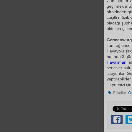
Cannstatter W
geçirmek mü
birbirinden g
çeşitli müzik
olacağı şüphes
oldukça çeke
Germanwıngs 
Tam eğlence m
Havayolu şir
haftada 3 gün 
Havalimanı
nd
servisler bu
isteyenler, 
yaptırabilirle
ile yerinizi ş
Etiketler:
G