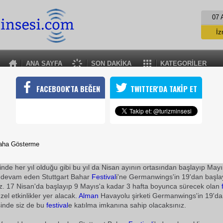
07 
İz
İs
A
ANA SAYFA
SON DAKİKA
KATEGORİLER
A
SUTUTTGART BAHAR FESTİVALİ 17 NİSANDA
FACEBOOK'TA BEĞEN
TWITTER'DA TAKİP ET
lu şirketi Germanwings'in 19'dan başlayan fiyatları sayesinde si
tılma imkanına sahip olacaksınız
27 Mart 2010 / 12:09
TURİZMİN SESİ
aha Gösterme
Yıl boyunca çok sayıda kültür aktivitesinin düzenlendiği Al
tinde her yıl olduğu gibi bu yıl da Nisan ayının ortasından başlayıp Mayı
 devam eden Stuttgart Bahar
Festival
i'ne Germanwings'in 19'dan başla
iniz. 17 Nisan'da başlayıp 9 Mayıs'a kadar 3 hafta boyunca sürecek olan
zel etkinlikler yer alacak.
Alman
Havayolu şirketi Germanwings'in 19'd
sinde siz de bu
festival
e katılma imkanına sahip olacaksınız.