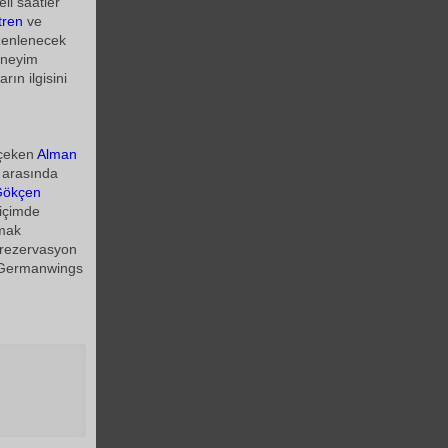
eli saatler
 tren
ve
zenlenecek
deneyim
rın ilgisini
t çeken
Alman
t arasında
Gökçen
biçimde
nmak
 rezervasyon
i Germanwings