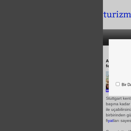
Alman Havayo
festivale ka
Bir D
Stuttgart ken
başına kadar
ile uçabilirs
birbirinden gü
fi
yat
ları saye