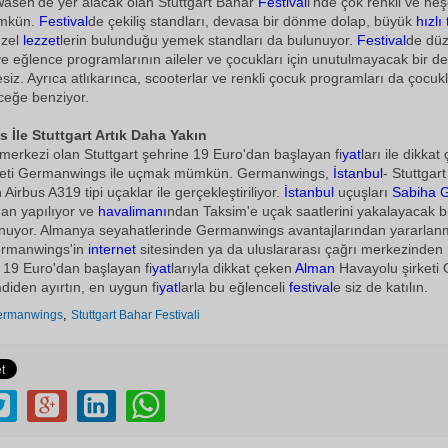
asen'de yer alacak olan Stuttgart Bahar
Festival
i'nde çok renkli ve neş
mkün.
Festival
de çekiliş standları, devasa bir dönme dolap, büyük
hızlı
üzel
lezzet
lerin bulunduğu yemek standları da bulunuyor.
Festival
de dü
 ve eğlence programlarının aileler ve çocukları için unutulmayacak bir 
iz. Ayrıca atlıkarınca, scooterlar ve renkli çocuk programları da çocukla
ceğe benziyor.
İle Stuttgart Artık Daha Yakın
erkezi olan Stuttgart şehrine 19 Euro'dan başlayan fi
yat
ları ile dikka
keti Germanwings ile uçmak mümkün. Germanwings,
İstanbul
- Stuttgar
Airbus A319 tipi uçaklar ile gerçekleştiriliyor.
İstanbul
uçuşları
Sabiha 
an yapılıyor ve
havalimanı
ndan Taksim'e uçak saatlerini yakalayacak 
lunuyor. Almanya seyahatlerinde Germanwings avantajlarından yararla
Germanwings'in
internet
sitesinden ya da uluslararası çağrı merkezinden
r. 19 Euro'dan başlayan fi
yat
larıyla dikkat çeken
Alman
Havayolu şirket
imdiden ayırtın, en uygun fi
yat
larla bu eğlenceli
festival
e siz de katılın.
,
ermanwings
Stuttgart Bahar Festivali