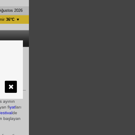
Ağustos 2026
mir
36°C
▼
tanbul
31°C
ntalya
36°C
nkara
28°C
z de bu
manya'nın
s ayının
yan fi
yat
ları
festival
de
an başlayan