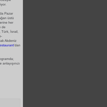
iyor.
da Pazar
ağan üstü
erine her
e de
Türk, İsrail,
p-
cak Akdeniz
estaurant
'dan
rogramda;
 anlayışınızı