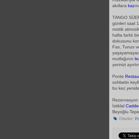
akıllara
kaz
ın
TANGO SÜERTE
günleri saat
mistik atmosf
hafta farklı 
dokusunu kor
Fas, Tunus v
yaşayamayacak
mutfağının
le
yerinizi ayırtın
Ponte
Restau
sohbetin keyf
bu kez yenide
Rezervasyon 
İstiklal
Cadde
Beyoğlu-Tepe
Etiketler:
Po