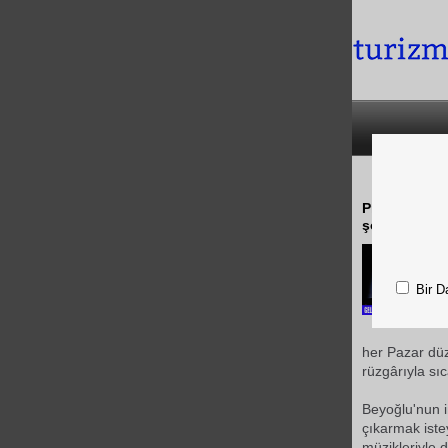
Pre-Club, he
şovlarıyla Ak
Bir D
her Pazar düz
rüzgârıyla sıc
Beyoğlu'nun i
çıkarmak iste
müzikleriyle d