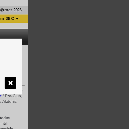
Ağustos 2026
mir
36°C
▼
tanbul
31°C
ntalya
36°C
nkara
28°C
go dans
arasında yer
t
/ Pre-Club,
la Akdeniz
tadını
ntili
ecesiyle