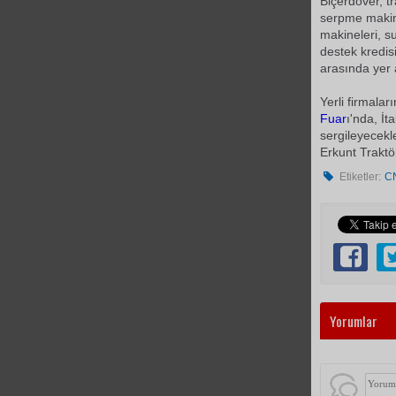
Biçerdöver, t
serpme makine
makineleri, su
destek kredi
arasında yer a
Yerli firmala
Fuar
ı'nda, İt
sergileyecekl
Erkunt Traktö
Etiketler:
CN
Yorumlar