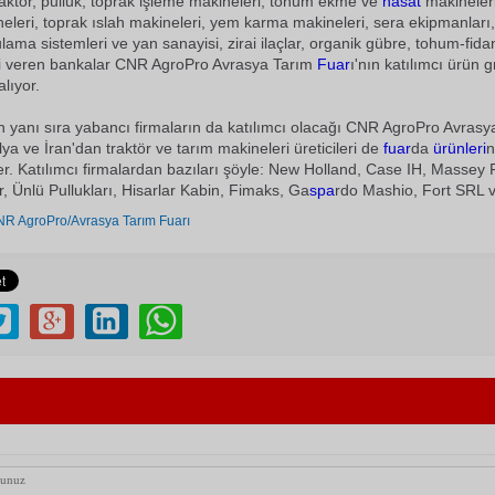
raktör, pulluk, toprak işleme makineleri, tohum ekme ve
hasat
makineleri
leri, toprak ıslah makineleri, yem karma makineleri, sera ekipmanları,
lama sistemleri ve yan sanayisi, zirai ilaçlar, organik gübre, tohum-fidan
si veren bankalar CNR AgroPro Avrasya Tarım
Fuar
ı'nın katılımcı ürün g
lıyor.
rın yanı sıra yabancı firmaların da katılımcı olacağı CNR AgroPro Avras
alya ve İran'dan traktör ve tarım makineleri üreticileri de
fuar
da
ürünleri
n
er. Katılımcı firmalardan bazıları şöyle: New Holland, Case IH, Massey
r, Ünlü Pullukları, Hisarlar Kabin, Fimaks, Ga
spa
rdo Mashio, Fort SRL 
R AgroPro/Avrasya Tarım Fuarı