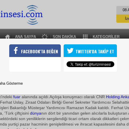
08 
İz
İs
A
ANA SAYFA
SON DAKİKA
KATEGORİLER
A
TARIM YENİ TEKNOLOJİLERLE BÜYÜYECEK
FACEBOOK'TA BEĞEN
TWITTER'DA TAKİP ET
Avrasya Tarım Fuarı'nda öne çıkan başlık sektörde rekabet etmen
le sağlanacağı oldu
11 Haziran 2010 / 12:16
TURİZMİN SESİ
aha Gösterme
CNR AgroPro/Avrasya Tarım
Fuar
ı düzenlenen bir törenle
i'ndeki
fuar
alanında açıldı.Açılışa konuşmacı olarak CNR
Holding
Ank
Ferhat Uslay, Ziraat Odaları Birliği Genel Sekreter Yardımcısı Selahat
işleri Bakanlığı Müsteşar Yardımcısı Ramazan Kadak katıldı. Ferhat U
 'Türk çiftçisini
dünya
nın dört bir yanından gelen alıcılarla buluşturan
 sektördeki son yeniliklerin sergilendiği ticari ortam olarak dikkatleri çek
mda yurtiçi pazar hacminin genişletilmesi ve ihracat kapasitesini daha d