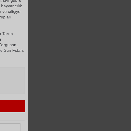
, sıvı gübre
 hayvancılık
 ve çiftçiye
rupları
ya Tarım
i
 Ferguson,
ve Sun Fidan.