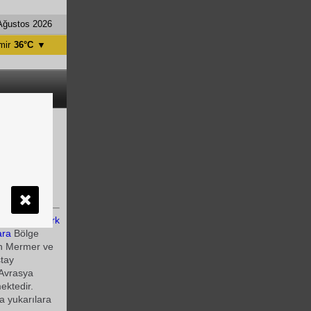
Ağustos 2026
mir
36°C
▼
tanbul
31°C
ntalya
36°C
nkara
28°C
in yeni
Ankara
Atatürk
ara
Bölge
tin Mermer ve
stay
 Avrasya
mektedir.
a yukarılara