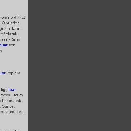
önemine dikkat
. 'O yüzden
 gelen Tarım
tif olarak
ip sektörün
u
fuar
son
da
uar
, toplam
liği,
fuar
ımcısı Fikrim
e bulunacak.
, Suriye,
i anlaşmalara