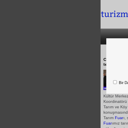
CNR AgroPro/
teknolojiler
Bir D
Kültür Merkez
Koordinatörü 
Tarım ve Köy 
konuşmasında,
Tarım
Fuar
ı,
Fuar
ımız tarı