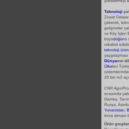
yükseltmeyi a
Teknoloji
ço
Ziraat Odalar
çekerek, tekn
gelişmeler ya
ve Köy İşleri
büyü
düğün
ü 
rekabet edebi
teknoloji
ürünl
yaygılaşması i
Dünya
nın dö
Ülke
leri Türk
sistemlerinde
20 bin m2 açı
CNR AgroPro
sırasında yab
Damka, Tarım
Rusya, Azerb
Yunanistan
,
B
imza atması b
Ürün gruplar