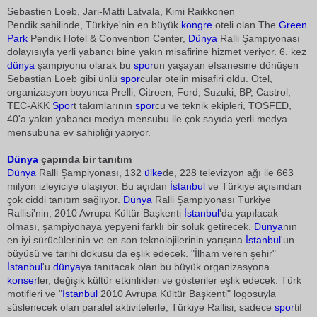
Sebastien Loeb, Jari-Matti Latvala, Kimi Raikkonen
Pendik sahilinde, Türkiye'nin en büyük
kongre
oteli olan The
Green
Park
Pendik Hotel & Convention Center,
Dünya
Ralli Şampiyonası
dolayısıyla yerli yabancı bine yakın misafirine hizmet veriyor. 6. kez
dünya
şampiyonu olarak bu
spor
un yaşayan efsanesine dönüşen
Sebastian Loeb gibi ünlü
spor
cular otelin misafiri oldu. Otel,
organizasyon boyunca Prelli, Citroen, Ford, Suzuki, BP, Castrol,
TEC-AKK
Spor
t takımlarının
spor
cu ve teknik ekipleri, TOSFED,
40'a yakın yabancı medya mensubu ile çok sayıda yerli medya
mensubuna ev sahipliği yapıyor.
Dünya
çapında bir tanıtım
Dünya
Ralli Şampiyonası, 132
ülke
de, 228 televizyon ağı ile 663
milyon izleyiciye ulaşıyor. Bu açıdan
İstanbul
ve Türkiye açısından
çok ciddi tanıtım sağlıyor.
Dünya
Ralli Şampiyonası Türkiye
Rallisi'nin, 2010 Avrupa Kültür Başkenti
İstanbul
'da yapılacak
olması, şampiyonaya yepyeni farklı bir soluk getirecek.
Dünya
nın
en iyi sürücülerinin ve en son teknolojilerinin yarışına
İstanbul
'un
büyüsü ve tarihi dokusu da eşlik edecek. "İlham veren şehir"
İstanbul
'u
dünya
ya tanıtacak olan bu büyük organizasyona
konser
ler, değişik kültür etkinlikleri ve gösteriler eşlik edecek. Türk
motifleri ve "
İstanbul
2010 Avrupa Kültür Başkenti" logosuyla
süslenecek olan paralel aktivitelerle, Türkiye Rallisi, sadece
spor
tif