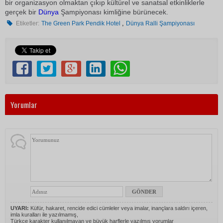
bir organizasyon olmaktan çıkıp kültürel ve sanatsal etkinliklerle
gerçek bir
Dünya
Şampiyonası kimliğine bürünecek.
,
Etiketler:
The Green Park Pendik Hotel
Dünya Ralli Şampiyonası
Yorumlar
UYARI:
Küfür, hakaret, rencide edici cümleler veya imalar, inançlara saldırı içeren,
imla kuralları ile yazılmamış,
Türkçe karakter kullanılmayan ve büyük harflerle yazılmış yorumlar