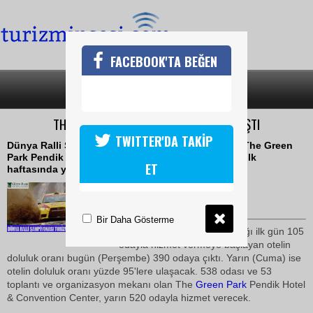
FACEBOOK'TA BEĞEN
SON DAKİKA
KATEGORİLER
THE GREEN PARK % 95 DOLULUĞA ULAŞTI
TWITTER'DA TAKİP
Dünya Ralli Şampiyonası (WRC) sponsorlarından The Green
Park Pendik Hotel & Convention Center, açılışının ilk
ET
haftasında yüzde 95 doluluğa ulaştı
15 Nisan 2010 / 17:07
TURİZMİN SESİ
Bir Daha Gösterme
Şampiyona dolayısıyla açıldığı ilk gün 105
odayla hizmet vermeye başlayan otelin
doluluk oranı bugün (Perşembe) 390 odaya çıktı. Yarın (Cuma) ise
otelin doluluk oranı yüzde 95'lere ulaşacak. 538 odası ve 53
toplantı ve organizasyon mekanı olan The
Green Park
Pendik Hotel
& Convention Center, yarın 520 odayla hizmet verecek.