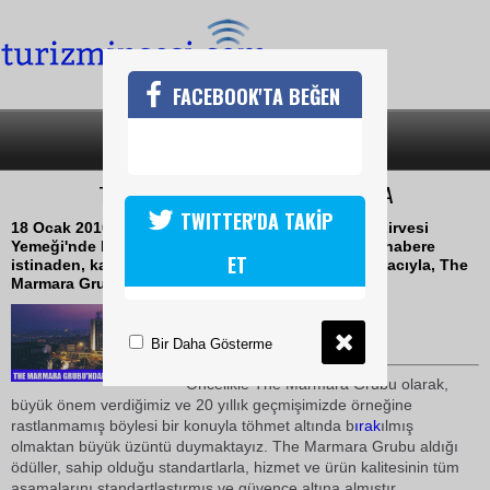
FACEBOOK'TA BEĞEN
SON DAKİKA
KATEGORİLER
THE MARMARA GRUBUNDAN AÇIKLAMA
TWITTER'DA TAKİP
18 Ocak 2010 tarihinde bir gazetede yer alan Aile Zirvesi
Yemeği'nde Hijyen Skandalı başlığıyla yayınlanan habere
ET
istinaden, kamuoyunun doğru bilgilendirilmesi amacıyla, The
Marmara Grubu aşağıdaki açıklamayı yapmıştır
18 Ocak 2010 / 16:27
TURİZMİN SESİ
Bir Daha Gösterme
Öncelikle The Marmara Grubu olarak,
büyük önem verdiğimiz ve 20 yıllık geçmişimizde örneğine
rastlanmamış böylesi bir konuyla töhmet altında b
ırak
ılmış
olmaktan büyük üzüntü duymaktayız. The Marmara Grubu aldığı
ödüller, sahip olduğu standartlarla, hizmet ve ürün kalitesinin tüm
aşamalarını standartlaştırmış ve güvence altına almıştır