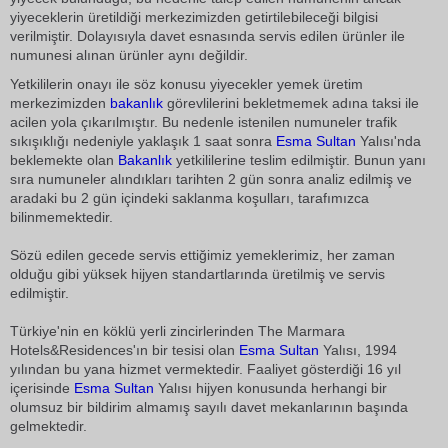
yiyeceklerin üretildiği merkezimizden getirtilebileceği bilgisi
verilmiştir. Dolayısıyla davet esnasında servis edilen ürünler ile
numunesi alınan ürünler aynı değildir.
Yetkililerin onayı ile söz konusu yiyecekler yemek üretim
merkezimizden
bakanlık
görevlilerini bekletmemek adına taksi ile
acilen yola çıkarılmıştır. Bu nedenle istenilen numuneler trafik
sıkışıklığı nedeniyle yaklaşık 1 saat sonra
Esma Sultan
Yalısı'nda
beklemekte olan
Bakanlık
yetkililerine teslim edilmiştir. Bunun yanı
sıra numuneler alındıkları tarihten 2 gün sonra analiz edilmiş ve
aradaki bu 2 gün içindeki saklanma koşulları, tarafımızca
bilinmemektedir.
Sözü edilen gecede servis ettiğimiz yemeklerimiz, her zaman
olduğu gibi yüksek hijyen standartlarında üretilmiş ve servis
edilmiştir.
Türkiye'nin en köklü yerli zincirlerinden The Marmara
Hotels&Residences'ın bir tesisi olan
Esma Sultan
Yalısı, 1994
yılından bu yana hizmet vermektedir. Faaliyet gösterdiği 16 yıl
içerisinde
Esma Sultan
Yalısı hijyen konusunda herhangi bir
olumsuz bir bildirim almamış sayılı davet mekanlarının başında
gelmektedir.