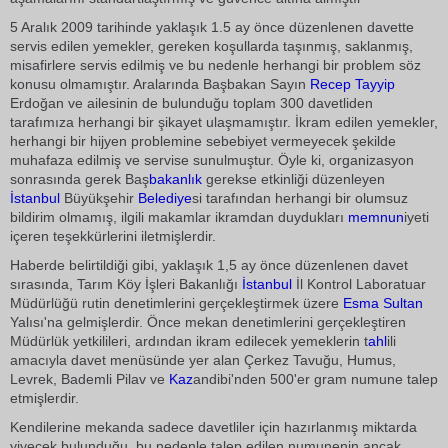
5 Aralık 2009 tarihinde yaklaşık 1.5 ay önce düzenlenen davette
servis edilen yemekler, gereken koşullarda taşınmış, saklanmış,
misafirlere servis edilmiş ve bu nedenle herhangi bir problem söz
konusu olmamıştır. Aralarında Başbakan Sayın
Recep Tayyip
Erdoğan ve ailesinin de bulunduğu toplam 300 davetliden
tarafımıza herhangi bir şikayet ulaşmamıştır. İkram edilen yemekler,
herhangi bir hijyen problemine sebebiyet vermeyecek şekilde
muhafaza edilmiş ve servise sunulmuştur. Öyle ki, organizasyon
sonrasında gerek Baş
bakanlık
gerekse etkinliği düzenleyen
İstanbul
Büyükşehir
Belediye
si tarafından herhangi bir olumsuz
bildirim olmamış, ilgili makamlar ikramdan duydukları
memnun
iyeti
içeren teşekkürlerini iletmişlerdir.
Haberde belirtildiği gibi, yaklaşık 1,5 ay önce düzenlenen davet
sırasında, Tarım Köy İşleri Bakanlığı
İstanbul
İl Kontrol Laboratuar
Müdürlüğü rutin denetimlerini gerçekleştirmek üzere
Esma Sultan
Yalısı'na gelmişlerdir. Önce mekan denetimlerini gerçekleştiren
Müdürlük yetkilileri, ardından ikram edilecek yemeklerin t
ahl
ili
amacıyla davet menüsünde yer alan Çerkez Tavuğu, Humus,
Levrek, Bademli Pilav ve
Kaz
andibi'nden 500'er gram numune talep
etmişlerdir.
Kendilerine mekanda sadece davetliler için hazırlanmış miktarda
yiyecek bulunduğu, bu nedenle talep edilen numunenin ancak