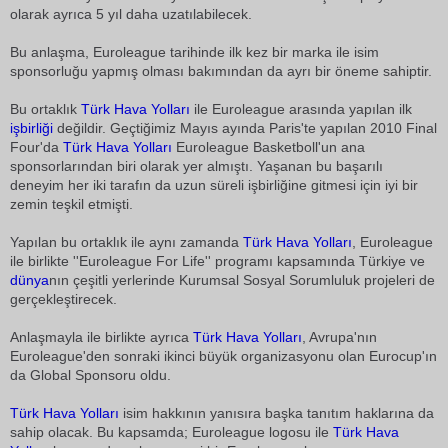
olarak ayrıca 5 yıl daha uzatılabilecek.
Bu anlaşma, Euroleague tarihinde ilk kez bir marka ile isim
sponsorluğu yapmış olması bakımından da ayrı bir öneme sahiptir.
Bu ortaklık
Türk Hava Yolları
ile Euroleague arasında yapılan ilk
işbirliği
değildir. Geçtiğimiz Mayıs ayında Paris'te yapılan 2010 Final
Four'da
Türk Hava Yolları
Euroleague Basketboll'un ana
sponsorlarından biri olarak yer almıştı. Yaşanan bu başarılı
deneyim her iki tarafın da uzun süreli işbirliğine gitmesi için iyi bir
zemin teşkil etmişti.
Yapılan bu ortaklık ile aynı zamanda
Türk Hava Yolları
, Euroleague
ile birlikte ''Euroleague For Life'' programı kapsamında Türkiye ve
dünya
nın çeşitli yerlerinde Kurumsal Sosyal Sorumluluk projeleri de
gerçekleştirecek.
Anlaşmayla ile birlikte ayrıca
Türk Hava Yolları
, Avrupa'nın
Euroleague'den sonraki ikinci büyük organizasyonu olan Eurocup'ın
da Global Sponsoru oldu.
Türk Hava Yolları
isim hakkının yanısıra başka tanıtım haklarına da
sahip olacak. Bu kapsamda; Euroleague logosu ile
Türk Hava