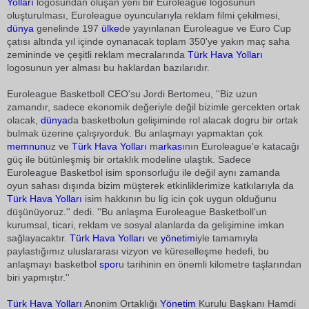
Yolları
logosundan oluşan yeni bir Euroleague logosunun
oluşturulması, Euroleague oyuncularıyla reklam filmi çekilmesi,
dünya
genelinde 197
ülke
de yayınlanan Euroleague ve Euro Cup
çatısı altında yıl içinde oynanacak toplam 350'ye yakın maç saha
zemininde ve çeşitli reklam mecralarında
Türk Hava Yolları
logosunun yer alması bu haklardan bazılarıdır.
Euroleague Basketboll CEO'su Jordi Bertomeu, ''Biz uzun
zamandır, sadece ekonomik değeriyle değil bizimle gercekten ortak
olacak,
dünya
da basketbolun gelişiminde rol alacak dogru bir ortak
bulmak üzerine çalışıyorduk. Bu anlaşmayı yapmaktan çok
memnun
uz ve
Türk Hava Yolları
m
arkas
ının Euroleague'e katacağı
güç ile bütünleşmiş bir ortaklık modeline ulaştık. Sadece
Euroleague Basketbol isim sponsorluğu ile değil aynı zamanda
oyun sahası dışında bizim müşterek etkinliklerimize katkılarıyla da
Türk Hava Yolları
isim hakkının bu lig icin çok uygun olduğunu
düşünüyoruz.'' dedi. ''Bu anlaşma Euroleague Basketboll'un
kurumsal, ticari, reklam ve sosyal alanlarda da gelişimine imkan
sağlayacaktır.
Türk Hava Yolları
ve
yönetim
iyle tamamıyla
paylastığımız uluslararası vizyon ve küreselleşme hedefi, bu
anlaşmayı basketbol
spor
u tarihinin en önemli kilometre taşlarından
biri yapmıştır.''
Türk Hava Yolları
Anonim Ortaklığı
Yönetim
Kurulu Başkanı Hamdi