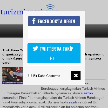
FACEBOOK'TA BEĞEN
SON DAKİKA
KATEGORİLER
THY,EUROLEAGUE İLE ANLAŞTI
TWITTER'DA TAKİP
Türk Hava Yolları, Avrupa'nın en büyük basketbol
organizasyonu olan Euroleague Basketboll ile 5 yılı opsiyonlu
ET
olmak üzere 10 yıllık isim hakkı sponsorluğu için anlaşmaya
vardı
27 Temmuz 2010 / 20:09
TURİZMİN SESİ
Bir Daha Gösterme
Önümüzdeki
sezon
dan itibaren
Euroleague karşılaşmaları Turkish Airlines
Euroleague Basketball adı altında oynanacak. Ayrıca
sezon
sonundaki Final Four karşılaşmaları da Turkish Airlines Euroleague
Final Four adıyla oynanacak. Bu isim hakkı
yazı
lı ve görsel tüm
mecralarda yer alacak. 5 yıl sürecek olan bu anlaşma opsiyonlu