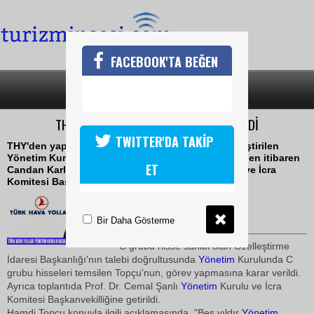
FACEBOOK'TA BEĞEN
SON DAKİKA
KATEGORİLER
THY YÖNETİM KURULUNA TOPÇU SEÇİLDİ
TWITTER'DA TAKİP
THY'den yapılan açıklamaya göre, bugün gerçekleştirilen
Yönetim Kurulu toplantısında 1 Ocak 2010 tarihinden itibaren
ET
Candan Karlıtekin'den boşalacak Yönetim Kurulu ve İcra
Komitesi Başkanlığına Hamdi Topçu seçildi
18 Aralık 2009 / 19:37
TURİZMİN SESİ
Bir Daha Gösterme
C grubu hisse sahibi olan Özelleştirme
İdaresi Başkanlığı'nın talebi doğrultusunda
Yönetim
Kurulunda C
grubu hisseleri temsilen Topçu'nun, görev yapmasına karar verildi.
Ayrıca toplantıda Prof. Dr. Cemal Şanlı
Yönetim
Kurulu ve İcra
Komitesi Başkanvekilliğine getirildi.
Hamdi Topçu konuyla ilgili açıklamasında, "Beş yıldır
Yönetim