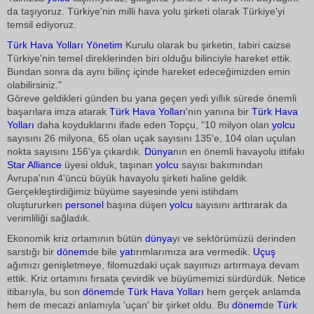
da taşıyoruz. Türkiye'nin milli hava yolu şirketi olarak Türkiye'yi
temsil ediyoruz.
Türk Hava Yolları
Yönetim
Kurulu olarak bu şirketin, tabiri caizse
Türkiye'nin temel direklerinden biri olduğu bilinciyle hareket ettik.
Bundan sonra da aynı bilinç içinde hareket edeceğimizden emin
olabilirsiniz."
Göreve geldikleri günden bu yana geçen yedi yıllık sürede önemli
başarılara imza atarak
Türk Hava Yolları
'nın yanına bir
Türk Hava
Yolları
daha koyduklarını ifade eden Topçu, "10 milyon olan
yolcu
sayısını 26 milyona, 65 olan uçak sayısını 135'e, 104 olan uçulan
nokta sayısını 156'ya çıkardık.
Dünya
nın en önemli havayolu ittifakı
Star Alliance
üyesi olduk, taşınan
yolcu
sayısı bakımından
Avrupa'nın 4'üncü büyük havayolu şirketi haline geldik.
Gerçekleştirdiğimiz büyüme sayesinde yeni istihdam
oluştururken
personel
başına düşen
yolcu
sayısını arttırarak da
verimliliği sağladık.
Ekonomik kriz ortamının bütün
dünya
yı ve sektörümüzü derinden
sarstığı bir
dönem
de bile
yat
ırımlarımıza ara vermedik.
Uçuş
ağımızı genişletmeye, filomuzdaki uçak sayımızı artırmaya devam
ettik. Kriz ortamını fırsata çevirdik ve büyümemizi sürdürdük. Netice
itibarıyla, bu son
dönem
de
Türk Hava Yolları
hem gerçek anlamda
hem de mecazi anlamıyla 'uçan' bir şirket oldu. Bu
dönem
de
Türk