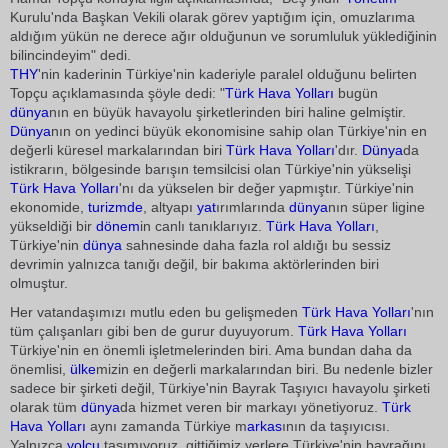
Kurulu'nda Başkan Vekili olarak görev yaptığım için, omuzlarıma
aldığım yükün ne derece ağır olduğunun ve sorumluluk yüklediğinin
bilincindeyim" dedi.
THY
'nin kaderinin Türkiye'nin kaderiyle paralel olduğunu belirten
Topçu açıklamasında şöyle dedi: "
Türk Hava Yolları
bugün
dünya
nın en büyük havayolu şirketlerinden biri haline gelmiştir.
Dünya
nın on yedinci büyük ekonomisine sahip olan Türkiye'nin en
değerli küresel markalarından biri
Türk Hava Yolları
'dır.
Dünya
da
istikrarın, bölgesinde barışın temsilcisi olan Türkiye'nin yükselişi
Türk Hava Yolları
'nı da yükselen bir değer yapmıştır. Türkiye'nin
ekonomide,
turizmde
, altyapı
yat
ırımlarında
dünya
nın süper ligine
yükseldiği bir
dönem
in canlı tanıklarıyız.
Türk Hava Yolları
,
Türkiye'nin
dünya
sahnesinde daha fazla rol aldığı bu sessiz
devrimin yalnızca tanığı değil, bir bakıma aktörlerinden biri
olmuştur.
Her vatandaşımızı mutlu eden bu gelişmeden
Türk Hava Yolları
'nın
tüm çalışanları gibi ben de gurur duyuyorum.
Türk Hava Yolları
Türkiye'nin en önemli işletmelerinden biri. Ama bundan daha da
önemlisi,
ülke
mizin en değerli markalarından biri. Bu nedenle bizler
sadece bir şirketi değil, Türkiye'nin Bayrak Taşıyıcı havayolu şirketi
olarak tüm
dünya
da hizmet veren bir markayı yönetiyoruz.
Türk
Hava Yolları
aynı zamanda Türkiye m
arkas
ının da taşıyıcısı.
Yalnızca
yolcu
taşımıyoruz, gittiğimiz yerlere Türkiye'nin bayrağını