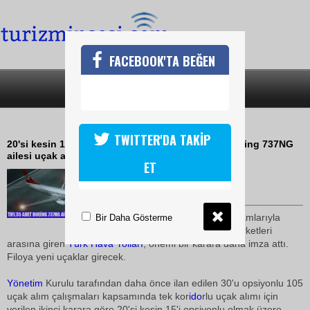
FACEBOOK'TA BEĞEN
SON DAKİKA
KATEGORİLER
THYDE BÜYÜME DEVAM EDİYOR
TWITTER'DA TAKİP
20'si kesin 15'i opsiyonlu olmak üzere 35 adet Boeing 737NG
ailesi uçak alınacak
ET
04 Şubat 2010 / 16:22
TURİZMİN SESİ
Gerçekleştirdiği büyüme rakamlarıyla
Bir Daha Gösterme
dünya
nın önemli havayolu şirketleri
arasına giren
Türk Hava Yolları
, önemi bir karara daha imza attı.
Filoya yeni uçaklar girecek.
Yönetim
Kurulu tarafından daha önce ilan edilen 30'u opsiyonlu 105
uçak alım çalışmaları kapsamında tek kor
ido
rlu uçak alımı için
verilen ikinci karara göre 20'si kesin 15'i opsiyonlu olmak üzere