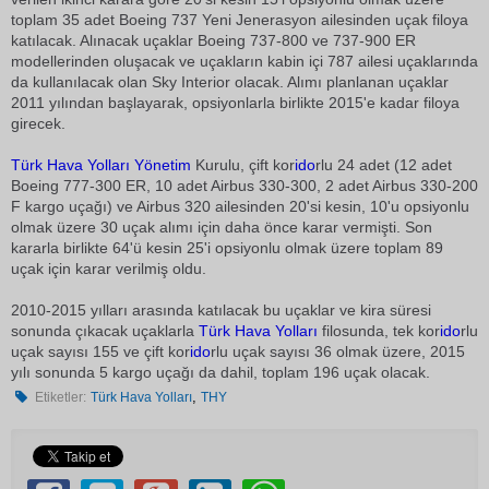
toplam 35 adet Boeing 737 Yeni Jenerasyon ailesinden uçak filoya
katılacak. Alınacak uçaklar Boeing 737-800 ve 737-900 ER
modellerinden oluşacak ve uçakların kabin içi 787 ailesi uçaklarında
da kullanılacak olan Sky Interior olacak. Alımı planlanan uçaklar
2011 yılından başlayarak, opsiyonlarla birlikte 2015'e kadar filoya
girecek.
Türk Hava Yolları
Yönetim
Kurulu, çift kor
ido
rlu 24 adet (12 adet
Boeing 777-300 ER, 10 adet Airbus 330-300, 2 adet Airbus 330-200
F kargo uçağı) ve Airbus 320 ailesinden 20'si kesin, 10'u opsiyonlu
olmak üzere 30 uçak alımı için daha önce karar vermişti. Son
kararla birlikte 64'ü kesin 25'i opsiyonlu olmak üzere toplam 89
uçak için karar verilmiş oldu.
2010-2015 yılları arasında katılacak bu uçaklar ve kira süresi
sonunda çıkacak uçaklarla
Türk Hava Yolları
filosunda, tek kor
ido
rlu
uçak sayısı 155 ve çift kor
ido
rlu uçak sayısı 36 olmak üzere, 2015
yılı sonunda 5 kargo uçağı da dahil, toplam 196 uçak olacak.
,
Etiketler:
Türk Hava Yolları
THY