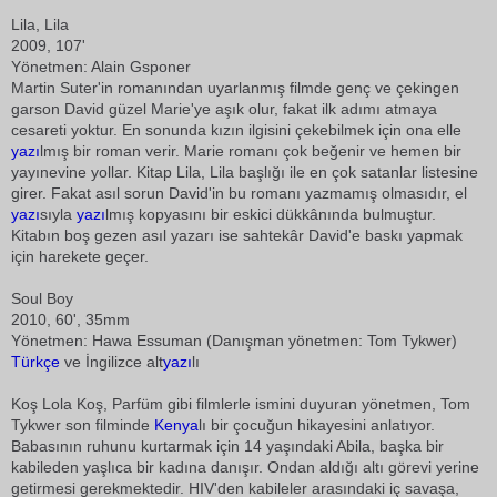
Lila, Lila
2009, 107'
Yönetmen: Alain Gsponer
Martin Suter'in romanından uyarlanmış filmde genç ve çekingen
garson David güzel Marie'ye aşık olur, fakat ilk adımı atmaya
cesareti yoktur. En sonunda kızın ilgisini çekebilmek için ona elle
yazı
lmış bir roman verir. Marie romanı çok beğenir ve hemen bir
yayınevine yollar. Kitap Lila, Lila başlığı ile en çok satanlar listesine
girer. Fakat asıl sorun David'in bu romanı yazmamış olmasıdır, el
yazı
sıyla
yazı
lmış kopyasını bir eskici dükkânında bulmuştur.
Kitabın boş gezen asıl yazarı ise sahtekâr David'e baskı yapmak
için harekete geçer.
Soul Boy
2010, 60', 35mm
Yönetmen: Hawa Essuman (Danışman yönetmen: Tom Tykwer)
Türkçe
ve İngilizce alt
yazı
lı
Koş Lola Koş, Parfüm gibi filmlerle ismini duyuran yönetmen, Tom
Tykwer son filminde
Kenya
lı bir çocuğun hikayesini anlatıyor.
Babasının ruhunu kurtarmak için 14 yaşındaki Abila, başka bir
kabileden yaşlıca bir kadına danışır. Ondan aldığı altı görevi yerine
getirmesi gerekmektedir. HIV'den kabileler arasındaki iç savaşa,