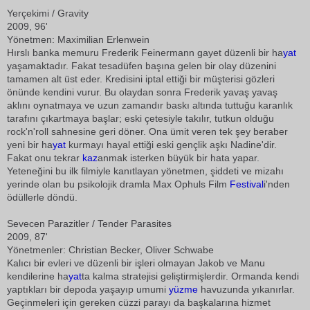
Yerçekimi / Gravity
2009, 96'
Yönetmen: Maximilian Erlenwein
Hırslı banka memuru Frederik Feinermann gayet düzenli bir ha
yat
yaşamaktadır. Fakat tesadüfen başına gelen bir olay düzenini
tamamen alt üst eder. Kredisini iptal ettiği bir müşterisi gözleri
önünde kendini vurur. Bu olaydan sonra Frederik yavaş yavaş
aklını oynatmaya ve uzun zamandır baskı altında tuttuğu karanlık
tarafını çıkartmaya başlar; eski çetesiyle takılır, tutkun olduğu
rock'n'roll sahnesine geri döner. Ona ümit veren tek şey beraber
yeni bir ha
yat
kurmayı hayal ettiği eski gençlik aşkı Nadine'dir.
Fakat onu tekrar
kaz
anmak isterken büyük bir hata yapar.
Yeteneğini bu ilk filmiyle kanıtlayan yönetmen, şiddeti ve mizahı
yerinde olan bu psikolojik dramla Max Ophuls Film
Festival
i'nden
ödüllerle döndü.
Sevecen Parazitler / Tender Parasites
2009, 87'
Yönetmenler: Christian Becker, Oliver Schwabe
Kalıcı bir evleri ve düzenli bir işleri olmayan Jakob ve Manu
kendilerine ha
yat
ta kalma stratejisi geliştirmişlerdir. Ormanda kendi
yaptıkları bir depoda yaşayıp umumi
yüzme
havuzunda yıkanırlar.
Geçinmeleri için gereken cüzzi parayı da başkalarına hizmet