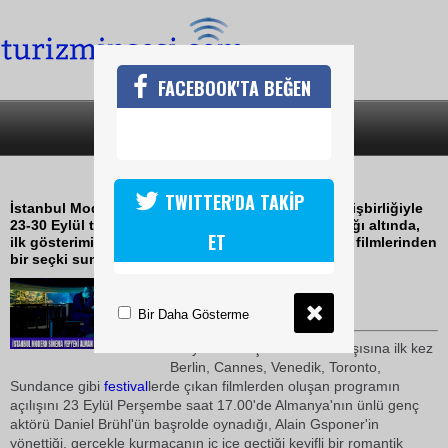
FACEBOOK'TA BEĞEN
SON DAKİKA
KATEGORİLER
TRANSİT HAYATLAR
TWITTER'DA TAKİP
İstanbul Modern Sinema, Goethe-Institut İstanbul işbirliğiyle
23-30 Eylül tarihleri arasında Transit Hayatlar başlığı altında,
ET
ilk gösterimi son bir yıl içinde gerçekleşmiş Alman filmlerinden
bir seçki sunuyor
22 Eylül 2010 / 12:18
TURİZMİN SESİ
Bir Daha Gösterme
İzleyici ve eleştirmenlerin karşısına ilk kez
Berlin, Cannes, Venedik, Toronto,
Sundance gibi
festival
lerde çıkan filmlerden oluşan programın
açılışını 23 Eylül Perşembe saat 17.00'de Almanya'nın ünlü genç
aktörü Daniel Brühl'ün başrolde oynadığı, Alain Gsponer'in
yönettiği, gerçekle kurmacanın iç içe geçtiği keyifli bir romantik