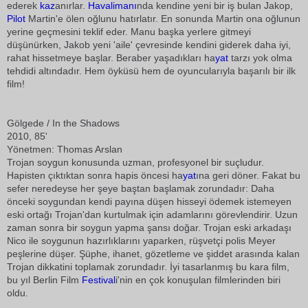
ederek
kaz
anırlar.
Havalimanı
nda kendine yeni bir iş bulan Jakop,
Pilot
Martin'e ölen oğlunu hatırlatır. En sonunda Martin ona oğlunun
yerine geçmesini teklif eder. Manu başka yerlere gitmeyi
düşünürken, Jakob yeni 'aile' çevresinde kendini giderek daha iyi,
rahat hissetmeye başlar. Beraber yaşadıkları ha
yat
tarzı yok olma
tehdidi altındadır. Hem öyküsü hem de oyuncularıyla başarılı bir ilk
film!
Gölgede / In the Shadows
2010, 85'
Yönetmen: Thomas Arslan
Trojan soygun konusunda uzman, profesyonel bir suçludur.
Hapisten çıktıktan sonra hapis öncesi ha
yat
ına geri döner. Fakat bu
sefer neredeyse her şeye baştan başlamak zorundadır: Daha
önceki soygundan kendi payına düşen hisseyi ödemek istemeyen
eski ortağı Trojan'dan kurtulmak için adamlarını görevlendirir. Uzun
zaman sonra bir soygun yapma şansı doğar. Trojan eski arkadaşı
Nico ile soygunun hazırlıklarını yaparken, rüşvetçi polis Meyer
peşlerine düşer. Şüphe, ihanet, gözetleme ve şiddet arasında kalan
Trojan dikkatini toplamak zorundadır. İyi tasarlanmış bu kara film,
bu yıl Berlin Film
Festival
i'nin en çok konuşulan filmlerinden biri
oldu.