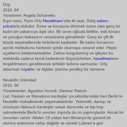
Orly
2010, 84'
Yönetmen: Angela Schanelec
Kışın sonu. Paris Orly
Havalimanı
'nda iki saat. Gidiş
salon
u
yolcu
larla doludur. Evine ve kocasına dönmek üzere olan genç bir
kadın bir yabancıya âşık olur. Bir anne oğluyla birlikte, eski kocası
ve çocuğun babasının cenazesine gitmektedir. Genç bir çift ilk
büyük seyahatlerinde birbirlerini kaybeder. Bir kadın kocasının
ayrılık mektubunu herkesin içinde okumaya cesaret eder. Hepsi
uçaklarını beklemektedirler. Zekice kurgulanmış ve işleyen bu
mekânda sadece kendi kaderlerini düşünürlerken,
havalimanı
nın
boşaltılmasını gerektirecek tehtidin farkına varmazlar. Orly,
aktarmalı ha
yat
lar ve ilişkiler üzerine yenilikçi bir deneme.
Neukölln Unlimited
2010, 96'
Yönetmenler: Agostino Imondi, Dietmar Ratsch
Lial, Hassan ve Maradona kardeşler çocukluklarından beri Berlin'in
Neukölln mahallesinde yaşamaktadırlar. Yetenekli, dansçı ve
müzisyen Akkouch kardeşler sokak dansında ve hip-hop
sahnelerinde Berlin'in sınırları dışında da ün yapmışlardır. Ancak bir
sorunları vardır: Aileleri 18 yıldan beri Almanya'da güvenli bir
oturma statüsüne sahip değildir ve sürekli Lübnan'a geri