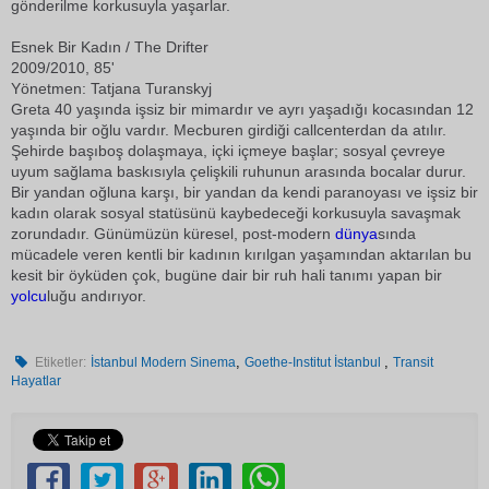
gönderilme korkusuyla yaşarlar.
Esnek Bir Kadın / The Drifter
2009/2010, 85'
Yönetmen: Tatjana Turanskyj
Greta 40 yaşında işsiz bir mimardır ve ayrı yaşadığı kocasından 12
yaşında bir oğlu vardır. Mecburen girdiği callcenterdan da atılır.
Şehirde başıboş dolaşmaya, içki içmeye başlar; sosyal çevreye
uyum sağlama baskısıyla çelişkili ruhunun arasında bocalar durur.
Bir yandan oğluna karşı, bir yandan da kendi paranoyası ve işsiz bir
kadın olarak sosyal statüsünü kaybedeceği korkusuyla savaşmak
zorundadır. Günümüzün küresel, post-modern
dünya
sında
mücadele veren kentli bir kadının kırılgan yaşamından aktarılan bu
kesit bir öyküden çok, bugüne dair bir ruh hali tanımı yapan bir
yolcu
luğu andırıyor.
,
,
Etiketler:
İstanbul Modern Sinema
Goethe-Institut İstanbul
Transit
Hayatlar