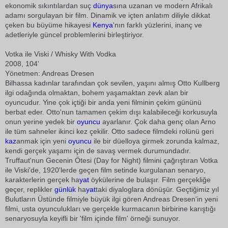
ekonomik sıkıntılardan suç
dünya
sına uzanan ve modern Afrikalı
adamı sorgulayan bir film. Dinamik ve içten anlatım diliyle dikkat
çeken bu büyüme hikayesi
Kenya
'nın farklı yüzlerini, inanç ve
adetleriyle güncel problemlerini birleştiriyor.
Votka ile Viski / Whisky With Vodka
2008, 104'
Yönetmen: Andreas Dresen
Bilhassa kadınlar tarafından çok sevilen, yaşını almış Otto Kullberg
ilgi odağında olmaktan, bohem yaşamaktan zevk alan bir
oyuncudur. Yine çok içtiği bir anda yeni filminin çekim gününü
berbat eder. Otto'nun tamamen çekim dışı kalabileceği korkusuyla
onun yerine yedek bir
oyuncu
ayarlanır. Çok daha genç olan Arno
ile tüm sahneler ikinci kez çekilir. Otto sadece filmdeki rolünü geri
kaz
anmak için yeni
oyuncu
ile bir düelloya girmek zorunda kalmaz,
kendi gerçek yaşamı için de savaş vermek durumundadır.
Truffaut'nun Gecenin Ötesi (Day for Night) filmini çağrıştıran Votka
ile Viski'de, 1920'lerde geçen film setinde kurgulanan senaryo,
karakterlerin gerçek ha
yat
öykülerine de bulaşır. Film gerçekliğe
geçer, replikler
günlük
ha
yat
taki diyaloglara dönüşür. Geçtiğimiz yıl
Bulutların Üstünde filmiyle büyük ilgi gören Andreas Dresen'in yeni
filmi, usta oyunculukları ve gerçekle kurmacanın birbirine karıştığı
senaryosuyla keyifli bir 'film içinde film' örneği sunuyor.