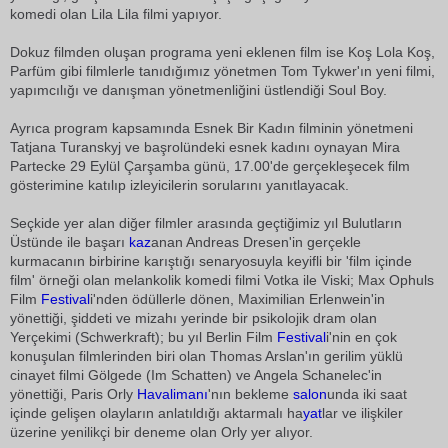
komedi olan Lila Lila filmi yapıyor.
Dokuz filmden oluşan programa yeni eklenen film ise Koş Lola Koş,
Parfüm gibi filmlerle tanıdığımız yönetmen Tom Tykwer'ın yeni filmi,
yapımcılığı ve danışman yönetmenliğini üstlendiği Soul Boy.
Ayrıca program kapsamında Esnek Bir Kadın filminin yönetmeni
Tatjana Turanskyj ve başrolündeki esnek kadını oynayan Mira
Partecke 29 Eylül Çarşamba günü, 17.00'de gerçekleşecek film
gösterimine katılıp izleyicilerin sorularını yanıtlayacak.
Seçkide yer alan diğer filmler arasında geçtiğimiz yıl Bulutların
Üstünde ile başarı
kaz
anan Andreas Dresen'in gerçekle
kurmacanın birbirine karıştığı senaryosuyla keyifli bir 'film içinde
film' örneği olan melankolik komedi filmi Votka ile Viski; Max Ophuls
Film
Festival
i'nden ödüllerle dönen, Maximilian Erlenwein'in
yönettiği, şiddeti ve mizahı yerinde bir psikolojik dram olan
Yerçekimi (Schwerkraft); bu yıl Berlin Film
Festival
i'nin en çok
konuşulan filmlerinden biri olan Thomas Arslan'ın gerilim yüklü
cinayet filmi Gölgede (Im Schatten) ve Angela Schanelec'in
yönettiği, Paris Orly
Havalimanı
'nın bekleme
salon
unda iki saat
içinde gelişen olayların anlatıldığı aktarmalı ha
yat
lar ve ilişkiler
üzerine yenilikçi bir deneme olan Orly yer alıyor.