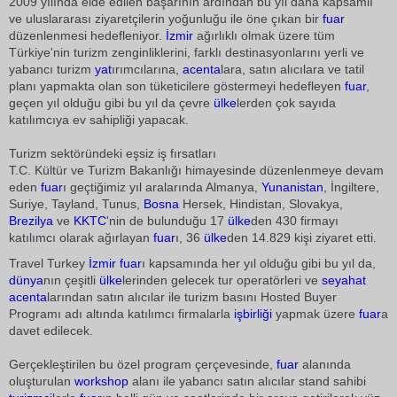
2009 yılında elde edilen başarının ardından bu yıl daha kapsamlı
ve uluslararası ziyaretçilerin yoğunluğu ile öne çıkan bir
fuar
düzenlenmesi hedefleniyor.
İzmir
ağırlıklı olmak üzere tüm
Türkiye'nin turizm zenginliklerini, farklı destinasyonlarını yerli ve
yabancı turizm
yat
ırımcılarına,
acenta
lara, satın alıcılara ve tatil
planı yapmakta olan son tüketicilere göstermeyi hedefleyen
fuar
,
geçen yıl olduğu gibi bu yıl da çevre
ülke
lerden çok sayıda
katılımcıya ev sahipliği yapacak.
Turizm sektöründeki eşsiz iş fırsatları
T.C. Kültür ve Turizm Bakanlığı himayesinde düzenlenmeye devam
eden
fuar
ı geçtiğimiz yıl aralarında Almanya,
Yunanistan
, İngiltere,
Suriye, Tayland, Tunus,
Bosna
Hersek, Hindistan, Slovakya,
Brezilya
ve
KKTC
'nin de bulunduğu 17
ülke
den 430 firmayı
katılımcı olarak ağırlayan
fuar
ı, 36
ülke
den 14.829 kişi ziyaret etti.
Travel Turkey
İzmir
fuar
ı kapsamında her yıl olduğu gibi bu yıl da,
dünya
nın çeşitli
ülke
lerinden gelecek tur operatörleri ve
seyahat
acenta
larından satın alıcılar ile turizm basını Hosted Buyer
Programı adı altında katılımcı firmalarla
işbirliği
yapmak üzere
fuar
a
davet edilecek.
Gerçekleştirilen bu özel program çerçevesinde,
fuar
alanında
oluşturulan
workshop
alanı ile yabancı satın alıcılar stand sahibi