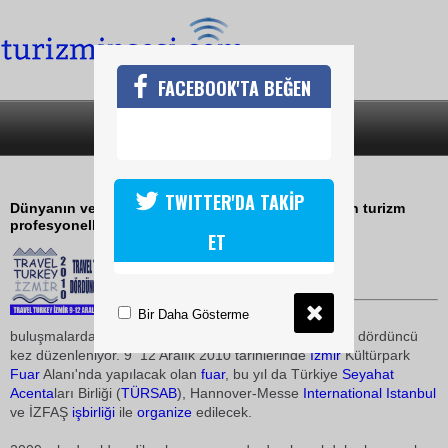
FACEBOOK'TA BEĞEN
SON DAKİKA
KATEGORİLER
TRAVEL TURKEY İZMİR 2010
TWITTER'DA TAKİP
Dünyanın ve Türkiye'nin farklı destinasyonlarından turizm
profesyonellerini ağırlamaya hazırlanıyor
ET
26 Nisan 2010 / 11:13
TURİZMİN SESİ
Bir Daha Gösterme
Turizm alanındaki en önemli
buluşmalardan biri olan Travel Turkey
İzmir
fuar
ı bu yıl dördüncü
kez düzenleniyor. 9  12 Aralık 2010 tarihlerinde
İzmir
Kültürpark
Fuar
Alanı'nda yapılacak olan
fuar
, bu yıl da Türkiye
Seyahat
Acenta
ları Birliği (
TÜRSAB
), Hannover-Messe
International
Istanbul
ve İZFAŞ
işbirliği
ile
organize
edilecek.