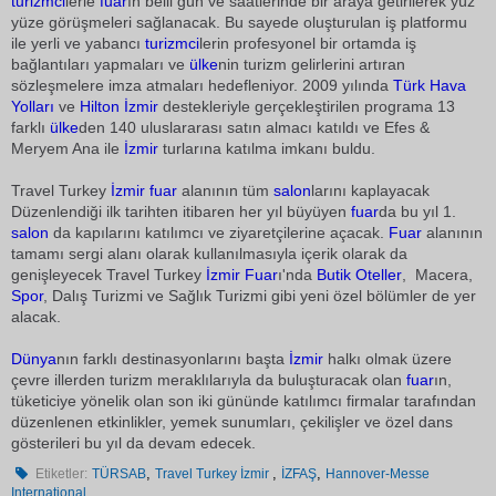
turizmci
lerle
fuar
ın belli gün ve saatlerinde bir araya getirilerek yüz
yüze görüşmeleri sağlanacak. Bu sayede oluşturulan iş platformu
ile yerli ve yabancı
turizmci
lerin profesyonel bir ortamda iş
bağlantıları yapmaları ve
ülke
nin turizm gelirlerini artıran
sözleşmelere imza atmaları hedefleniyor. 2009 yılında
Türk Hava
Yolları
ve
Hilton
İzmir
destekleriyle gerçekleştirilen programa 13
farklı
ülke
den 140 uluslararası satın almacı katıldı ve Efes &
Meryem Ana ile 
İzmir
 turlarına katılma imkanı buldu.
Travel Turkey
İzmir
fuar
alanının tüm
salon
larını kaplayacak
Düzenlendiği ilk tarihten itibaren her yıl büyüyen
fuar
da bu yıl 1.
salon
da kapılarını katılımcı ve ziyaretçilerine açacak.
Fuar
alanının
tamamı sergi alanı olarak kullanılmasıyla içerik olarak da
genişleyecek Travel Turkey
İzmir
Fuar
ı'nda 
Butik
Oteller
,  Macera,
Spor
, Dalış Turizmi ve Sağlık Turizmi gibi yeni özel bölümler de yer
alacak.
Dünya
nın farklı destinasyonlarını başta
İzmir
halkı olmak üzere
çevre illerden turizm meraklılarıyla da buluşturacak olan
fuar
ın,
tüketiciye yönelik olan son iki gününde katılımcı firmalar tarafından
düzenlenen etkinlikler, yemek sunumları, çekilişler ve özel dans
gösterileri bu yıl da devam edecek.
,
,
,
Etiketler:
TÜRSAB
Travel Turkey İzmir
İZFAŞ
Hannover-Messe
International