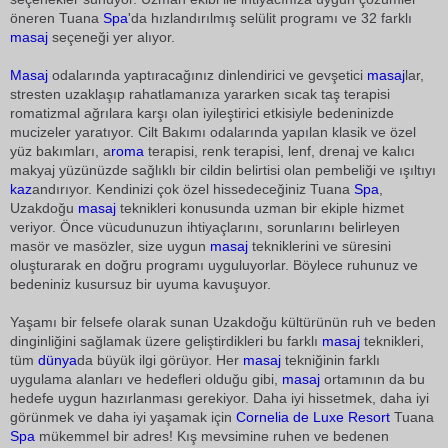
öneren Tuana
Spa
'da hızlandırılmış selülit programı ve 32 farklı
masaj
seçeneği yer alıyor.
Masaj
odalarında yaptıracağınız dinlendirici ve gevşetici
masaj
lar,
stresten uzaklaşıp rahatlamanıza yararken sıcak taş terapisi
romatizmal ağrılara karşı olan iyileştirici etkisiyle bedeninizde
mucizeler yaratıyor. Cilt Bakımı odalarında yapılan klasik ve özel
yüz bakımları, a
roma
terapisi, renk terapisi, lenf, drenaj ve kalıcı
makyaj yüzünüzde sağlıklı bir cildin belirtisi olan pembeliği ve ışıltıyı
kaz
andırıyor. Kendinizi çok özel hissedeceğiniz Tuana
Spa
,
Uzakdoğu
masaj
teknikleri konusunda uzman bir ekiple hizmet
veriyor. Önce vücudunuzun ihtiyaçlarını, sorunlarını belirleyen
masör ve masözler, size uygun
masaj
tekniklerini ve süresini
oluşturarak en doğru programı uyguluyorlar. Böylece ruhunuz ve
bedeniniz kusursuz bir uyuma kavuşuyor.
Yaşamı bir felsefe olarak sunan Uzakdoğu kültürünün ruh ve beden
dinginliğini sağlamak üzere geliştirdikleri bu farklı
masaj
teknikleri,
tüm
dünya
da büyük ilgi görüyor. Her
masaj
tekniğinin farklı
uygulama alanları ve hedefleri olduğu gibi,
masaj
ortamının da bu
hedefe uygun hazırlanması gerekiyor. Daha iyi hissetmek, daha iyi
görünmek ve daha iyi yaşamak için
Cornelia
de Luxe
Resort
Tuana
Spa
mükemmel bir adres! Kış mevsimine ruhen ve bedenen