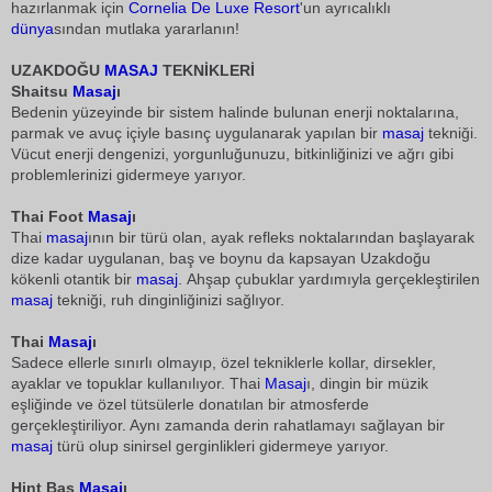
hazırlanmak için
Cornelia
De Luxe
Resort
'un ayrıcalıklı
dünya
sından mutlaka yararlanın!
UZAKDOĞU
MASAJ
TEKNİKLERİ
Shaitsu
Masaj
ı
Bedenin yüzeyinde bir sistem halinde bulunan enerji noktalarına,
parmak ve avuç içiyle basınç uygulanarak yapılan bir
masaj
tekniği.
Vücut enerji dengenizi, yorgunluğunuzu, bitkinliğinizi ve ağrı gibi
problemlerinizi gidermeye yarıyor.
Thai Foot
Masaj
ı
Thai
masaj
ının bir türü olan, ayak refleks noktalarından başlayarak
dize kadar uygulanan, baş ve boynu da kapsayan Uzakdoğu
kökenli otantik bir
masaj
. Ahşap çubuklar yardımıyla gerçekleştirilen
masaj
tekniği, ruh dinginliğinizi sağlıyor.
Thai
Masaj
ı
Sadece ellerle sınırlı olmayıp, özel tekniklerle kollar, dirsekler,
ayaklar ve topuklar kullanılıyor. Thai
Masaj
ı, dingin bir müzik
eşliğinde ve özel tütsülerle donatılan bir atmosferde
gerçekleştiriliyor. Aynı zamanda derin rahatlamayı sağlayan bir
masaj
türü olup sinirsel gerginlikleri gidermeye yarıyor.
Hint Baş
Masaj
ı