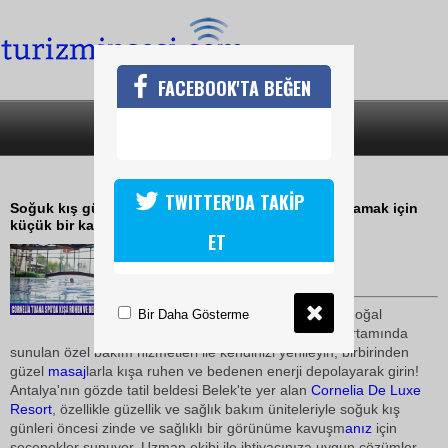
FACEBOOK'TA BEĞEN
SON DAKİKA
KATEGORİLER
TUANA SPADA KENDİNİZİ YENİLEYİN
TWITTER'DA TAKİP
Soğuk kış günlerine ruhunuzu ve bedeninizi hazırlamak için
küçük bir kaçamak yapabilirsiniz.
ET
08 Ekim 2010 / 11:00
TURİZMİN SESİ
Cornelia
de Luxe
Resort
'un doğal
Bir Daha Gösterme
güzellikler içindeki konforlu ortamında
sunulan özel bakım hizmetleri ile kendinizi yenileyin, birbirinden
güzel
masaj
larla kışa ruhen ve bedenen enerji depolayarak girin!
Antalya'nın gözde tatil beldesi Belek'te yer alan
Cornelia
De Luxe
Resort
, özellikle güzellik ve sağlık bakım üniteleriyle soğuk kış
günleri öncesi zinde ve sağlıklı bir görünüme kavuşm
anız
için
seçenekler sunuyor. Uzman ekibi ile ihtiyacınıza uygun çözümler