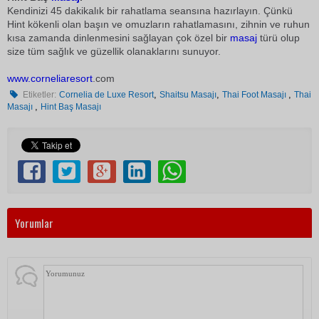
Kendinizi 45 dakikalık bir rahatlama seansına hazırlayın. Çünkü
Hint kökenli olan başın ve omuzların rahatlamasını, zihnin ve ruhun
kısa zamanda dinlenmesini sağlayan çok özel bir
masaj
türü olup
size tüm sağlık ve güzellik olanaklarını sunuyor.
www.
cornelia
resort
.com
,
,
,
Etiketler:
Cornelia de Luxe Resort
Shaitsu Masajı
Thai Foot Masajı
Thai
,
Masajı
Hint Baş Masajı
Yorumlar