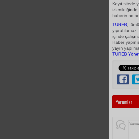
Kayıt sitede 
izlenildiğinde
haberin ne am
TUREB
, tümü
yıpratılamaz.
içinde çalışm
Haber yapmış 
yayın yapılmas
TUREB
Yöne
Yorumlar