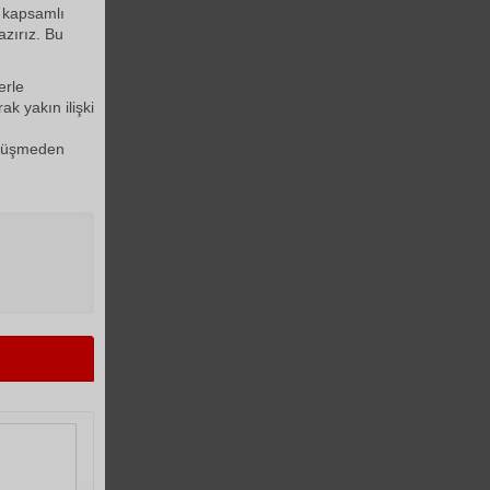
a kapsamlı
azırız. Bu
erle
k yakın ilişki
görüşmeden