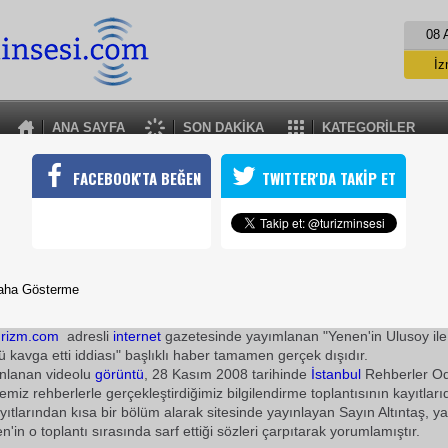
08 
İz
İs
A
ANA SAYFA
SON DAKİKA
KATEGORİLER
A
TUREBTEN YALAN HABERE AÇIKLAMA
FACEBOOK'TA BEĞEN
TWITTER'DA TAKİP ET
anı ile ARO Başkanı tekme tokat kavga etti" iddiası, TUREB tar
e "ahlaki değerlere aykırı" bulundu
03 Mart 2009 / 14:17
TURİZMİN SESİ
aha Gösterme
Özkan Altıntaş'ın İmtiyaz Sahibi ve Sorumlu
Yazı
İşleri Müd
urizm.com
adresli
internet
gazetesinde yayımlanan "Yenen'in Ulusoy il
ü kavga etti iddiası" başlıklı haber tamamen gerçek dışıdır.
nlanan videolu
görüntü
, 28 Kasım 2008 tarihinde
İstanbul
Rehberler O
miz rehberlerle gerçekleştirdiğimiz bilgilendirme toplantısının kayıtlarıd
yıtlarından kısa bir bölüm alarak sitesinde yayınlayan Sayın Altıntaş, y
in o toplantı sırasında sarf ettiği sözleri çarpıtarak yorumlamıştır.