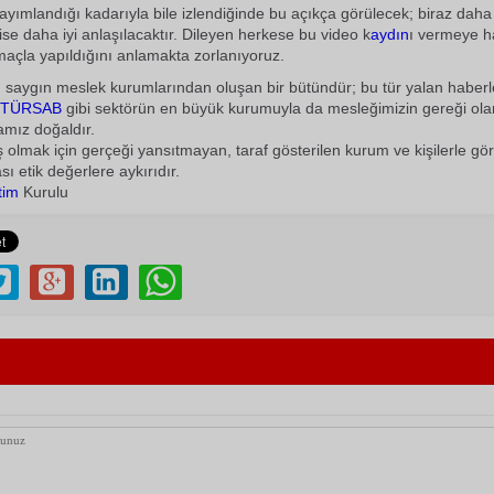
yayımlandığı kadarıyla bile izlendiğinde bu açıkça görülecek; biraz dah
 ise daha iyi anlaşılacaktır. Dileyen herkese bu video k
aydın
ı vermeye h
açla yapıldığını anlamakta zorlanıyoruz.
 saygın meslek kurumlarından oluşan bir bütündür; bu tür yalan haberl
TÜRSAB
gibi sektörün en büyük kurumuyla da mesleğimizin gereği olara
amız doğaldır.
olmak için gerçeği yansıtmayan, taraf gösterilen kurum ve kişilerle 
ı etik değerlere aykırıdır.
tim
Kurulu