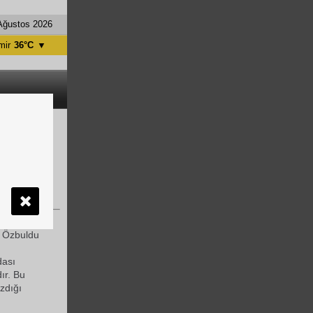
Ağustos 2026
mir
36°C
▼
tanbul
31°C
ntalya
36°C
nkara
28°C
afından da
ürü olduğu
e Özbuldu
dası
ır. Bu
azdığı