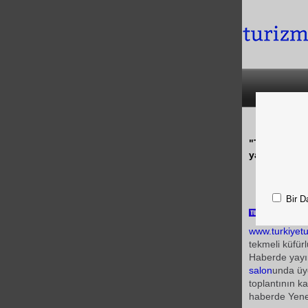
"TÜRSAB Başk
yalanlandı v
Bir D
www.turkiyet
tekmeli küfürl
Haberde yayı
salon
unda üye
toplantının ka
haberde Yenen'