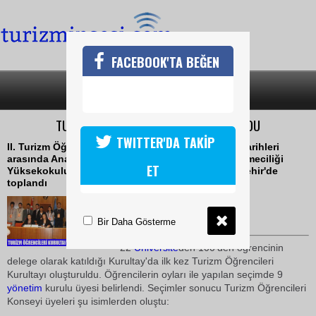
FACEBOOK'TA BEĞEN
SON DAKİKA
KATEGORİLER
TURİZM ÖĞRENCİLERİ KONSEYİ KURULDU
TWITTER'DA TAKİP
II. Turizm Öğrencileri Kurultayı, 15-17 Nisan 2010 tarihleri
arasında Anadolu Üniversitesi Turizm ve Otel İşletmeciliği
ET
Yüksekokulu öğrencilerinin ev sahipliğinde Eskişehir'de
toplandı
19 Nisan 2010 / 11:05
TURİZMİN SESİ
Bir Daha Gösterme
22
Üniversite
den 100'den öğrencinin
delege olarak katıldığı Kurultay'da ilk kez Turizm Öğrencileri
Kurultayı oluşturuldu. Öğrencilerin oyları ile yapılan seçimde 9
yönetim
kurulu üyesi belirlendi. Seçimler sonucu Turizm Öğrencileri
Konseyi üyeleri şu isimlerden oluştu: