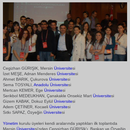
Cegizhan GÜRIŞIK, Mersin
Üniversite
si
İzet MEŞE, Adnan Menderes
Üniversite
si
Ahmet BARIK, Çukurova
Üniversite
si
Sema TOSYALI,
Anadolu
Üniversite
si
Mertcan KEMER, Ege
Üniversite
si
Serikbol MEDEUKHAN, Çanakakle Onsekiz Mart
Üniversite
si
Gizem KABAK, Dokuz Eylül
Üniversite
si
Adem ÇETİNER, Kocaeli
Üniversite
si
Sıtkı SAPAZ, Özyeğin
Üniversite
si
Yönetim
kurulu üyeleri kendi aralarında yaptıkları ilk toplantıda
Mersin
Üniversite
si'nden Cengizhan GÜRIŞIk'ı, Başkan ve Özyeğin