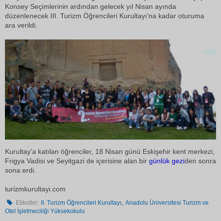
Konsey Seçimlerinin ardından gelecek yıl Nisan ayında
düzenlenecek III. Turizm Öğrencileri Kurultayı'na kadar oturuma
ara verildi.
Kurultay'a katılan öğrenciler, 18 Nisan günü Eskişehir kent merkezi,
Frigya Vadisi ve Seyitgazi de içerisine alan bir
günlük
gezi
den sonra
sona erdi.
turizmkurultayi.com
,
Etiketler:
II. Turizm Öğrencileri Kurultayı
Anadolu Üniversitesi Turizm ve
Otel İşletmeciliği Yüksekokulu