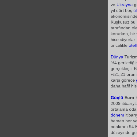
ve
Ukrayna
g
yıl dört beş
ü
ekonomisindek
Kuşkusuz bu g
tarafından ol
korurken, bi
hissediyorlar.
öncelikle
otell
Dünya
Turizm
%4 gerilediği
gerçekleşti. B
%21,21 oranın
karşı görece
daha hafif his
Güçlü
Euro k
2009 itibarıy
ortalama oda 
dönem
itibar
hemen her yerd
odalarını 94 
düzeyinde ger