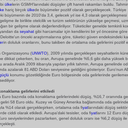
ibi
ülke
lerin GSMH'larındaki düşüşler çift haneli rakamları buldu. Tahmi
lke
hariç birçok
ülke
de büyümeler pozitif olarak gerçekleşecek. Türkiye
i büyümenin de 2010'da 3,4, gelecek yıl ise 4,3 olarak gerçekleşmesi 
elişme ile birlikte otelcilik ve turizm sektörünün yükselişe geçmesi, uz
ağan bir gelişme olarak değerlendiriliyor. Tüketiciler genelde temkinli 
r yandan da
seyahat
gibi harcamalar için kendilerini bir yıl öncesine gör
 Deloitte'un önceki araştırmalarına göre, tüketici güven endeksindeki kar
er
in doluluk oranlarını, bunu takiben de ortalama oda gelirlerini pozitif et
 Organizasyonu (
UNWTO
), 2009 yılında gerçekleşen seyahatlerin küre
ne dikkat çekerken, bu oran, Avrupa genelinde %5,6 gibi daha yüksek b
u arada Aralık 2009 itibarıyla yapılan yıllık tahmin, Avrupa genelinde oda
da azalarak 81 ABD Doları seviyesine geldiğini gösteriyor. Euro'nun A
güçlü
konumu gözetildiğinde Euro bölgesinde oda gelirlerinde gerilemen
sediliyor.
onaklama gelirlerini etkiledi
la Euro bazında oda konaklama gelirlerindeki düşüş, %16,7 oranında g
geliri 58 Euro oldu. Kuzey ve Güney Amerika bağlamında oda gelirinde
ıyla %14 olarak gerçekleşirken, ortalama oda fi
yat
larındaki düşüş sektörü
e ciddi olarak etkiledi. Avrupa'daki tesisler, oda fi
yat
larını 12 Euro dü
Euro seviyelerinden pazarlarken, genel doluluk oranı ise %6,2 düşüş il
çekleşti.