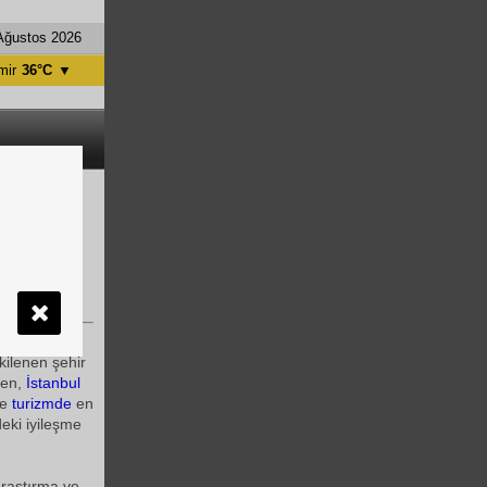
Ağustos 2026
mir
36°C
▼
tanbul
31°C
ntalya
36°C
nkara
28°C
rizm için
rıyla yapılan
kilenen şehir
ken,
İstanbul
le
turizmde
en
eki iyileşme
araştırma ve