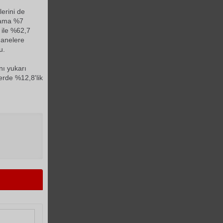
lerini de
alama %7
 ile %62,7
hanelere
u.
ını yukarı
erde %12,8'lik