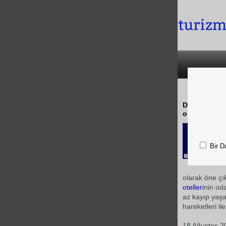
Deloitte yay
olumlu geliş
Bir D
olarak öne çı
oteller
inin od
az kayıp yaşa
hareketleri il
18 Ağustos 2