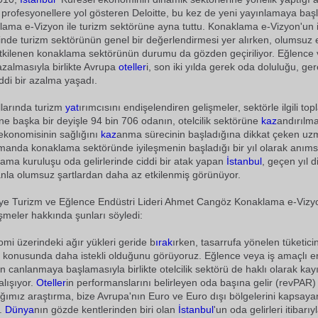
 profesyonellere yol gösteren Deloitte, bu kez de yeni yayınlamaya başl
klama e-Vizyon ile turizm sektörüne ayna tuttu. Konaklama e-Vizyon'un 
nde turizm sektörünün genel bir değerlendirmesi yer alırken, olumsuz
tkilenen konaklama sektörünün durumu da gözden geçiriliyor. Eğlence 
azalmasıyla birlikte Avrupa
oteller
i, son iki yılda gerek oda doluluğu, g
iddi bir azalma yaşadı.
larında turizm
yat
ırımcısını endişelendiren gelişmeler, sektörle ilgili to
ine başka bir deyişle 94 bin 706 odanın, otelcilik sektörüne
kaz
andırılm
ekonomisinin sağlığını
kaz
anma sürecinin başladığına dikkat çeken uz
anda konaklama sektöründe iyileşmenin başladığı bir yıl olarak anımsan
ama kuruluşu oda gelirlerinde ciddi bir atak yapan
İstanbul
, geçen yıl 
anla olumsuz şartlardan daha az etkilenmiş görünüyor.
kiye Turizm ve Eğlence Endüstri Lideri Ahmet Cangöz Konaklama e-Vizy
işmeler hakkında şunları söyledi:
omi üzerindeki ağır yükleri geride b
ırak
ırken, tasarrufa yönelen tüketici
 konusunda daha istekli olduğunu görüyoruz. Eğlence veya iş amaçlı e
n canlanmaya başlamasıyla birlikte otelcilik sektörü de haklı olarak kayı
lışıyor.
Oteller
in performanslarını belirleyen oda başına gelir (revPAR)
ğımız araştırma, bize Avrupa'nın Euro ve Euro dışı bölgelerini kapsayan 
r.
Dünya
nın gözde kentlerinden biri olan
İstanbul
'un oda gelirleri itibarı