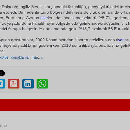
oları ve İngiliz Sterlini karşısındaki üstünlüğü, geçen yıl tüketici tercih
a etkiledi. Bu nedenle Euro bölgesindeki tesis doluluk oranlarında ort
en, Euro harici Avrupa
ülke
lerinde konaklama sektörü, %5,7'lik gerileme
luk yaşadı. Buna karşılık aynı bölgede oda gelirlerindeki düşüşler, çift 
harici Avrupa bölgesinde ortalama oda geliri %18,7 azalarak 58 Euro old
apılan araştırmalar, 2009 Kasım ayından itibaren otelcilerin oda fi
yat
lar
meye başladıklarını gösterirken, 2010 sonu itibarıyla oda başına gelirl
or.
,
,
loitte
Konaklama
Turizm