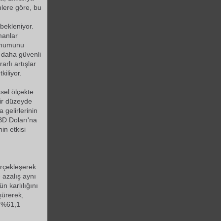
nlere göre, bu
bekleniyor.
manlar
konumunu
e daha güvenli
arlı artışlar
kiliyor.
sel ölçekte
ir düzeyde
 gelirlerinin
BD Doları'na
in etkisi
erçekleşerek
 azalış aynı
n karlılığını
şürerek,
e %61,1