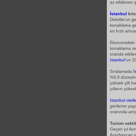
az etkilenen ş
İstanbul
kriz
Deloitte'un g
konaklama gel
en hızlı artır
Ekonomideki 
konaklama se
oranda etkile
İstanbul
'un 2
Sıralamada
İ
%3,9 düzeyind
yüksek çift h
yılların yüks
İstanbul
otell
gerileme yaş
oranında artı
Turizm sekt
Geçen yıl Av
Azerbaycan ve