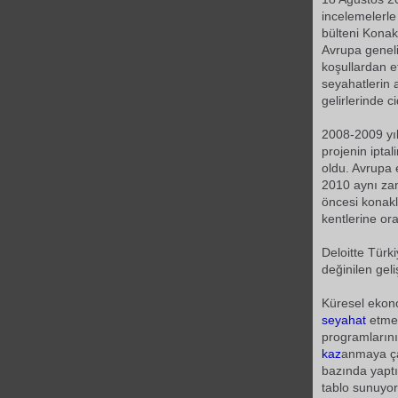
incelemelerle
bülteni Kona
Avrupa geneli
koşullardan e
seyahatlerin 
gelirlerinde c
2008-2009 yıl
projenin iptal
oldu. Avrupa 
2010 aynı zam
öncesi konakl
kentlerine or
Deloitte Tür
değinilen gel
Küresel ekon
seyahat
etme
programlarını
kaz
anmaya ça
bazında yaptı
tablo sunuyo