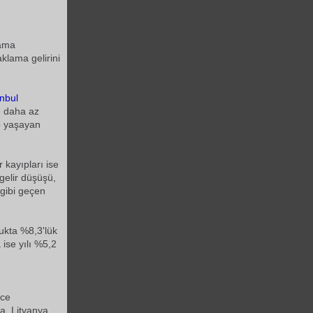
lama
klama gelirini
anbul
e daha az
ıp yaşayan
 kayıpları ise
gelir düşüşü,
gibi geçen
lukta %8,3'lük
 ise yılı %5,2
ece
ya, Litvanya