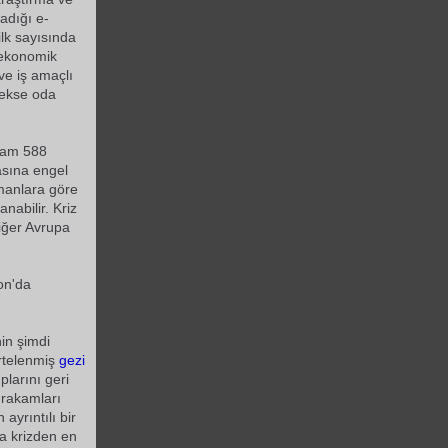
adığı e-
ilk sayısında
 ekonomik
ve iş amaçlı
erekse oda
plam 588
asına engel
manlara göre
abilir. Kriz
diğer Avrupa
on'da
nin şimdi
rtelenmiş
gezi
plarını geri
 rakamları
ayrıntılı bir
yla krizden en