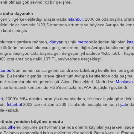
ehir olması çok sevindirici bir gelişme.
e daha dayanıklı
eçen yıl gerçekleştirdiği araştırmada
İstanbul
, 2008′de oda başına orta
irini dolar bazında %23,5 oranında artırmış ve böylece Avrupa'da kona
an kent olmuştu.
olumsuz şartlara rağmen,
dünya
nın ünlü
metro
pollerinden biri olan
İst
ktörünün, mevcut olumsuz gelişmelerden, diğer Avrupa kentlerine gör
ndiği anlaşılıyor. Oda başına gelirde geçen yıl sadece %3,5'luk bir kay
009 ortalama oda geliri 197 TL seviyesinde gerçekleşti.
stanbul
'dan hemen sonra gelen Londra ve Edinburg kentlerinin oda gelir
e. Bu kentler dışında listeye giren tüm Avrupa kentlerinde oda başına 
aneli rakamlar olarak gerçekleşti. Atina, Dusseldorf, Madrid ve
Moskova
ek performanslı kentlerinde %25'den fazla revPAR düşüşleri gözlendi.
er
i, 2009'u %64 doluluk oranıyla tamamlarken, bir önceki yıla göre dolu
adı.
İstanbul
2009 için ortalama 309 TL olarak hesaplanan oda fi
yat
ında
şla kapadı.
öründe yeniden büyüme umudu
rupa
ülke
leri büyüme performanslarında önemli kayıplar yaşarken, sad
 Polonya ekonomileri krizin etkilerine direnebildi. Buna karşılık, Eston