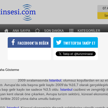
07 
İz
İs
A
ANA SAYFA
SON DAKİKA
KATEGORİLER
A
TURİZM SEKTÖRÜNDE BÜYÜME UMUDU
FACEBOOK'TA BEĞEN
TWITTER'DA TAKİP ET
ınlamaya başladığı Konaklama e-Vizyon bülteninin ilk sayısında tu
melere işaret ediyor.
18 Ağustos 2010 / 10:36
TURİZMİN SESİ
aha Gösterme
Krizden çıkma mücadelesi veren
oteller
in oda gelirleri itiba
2009 sıralamasında
İstanbul
, olumsuz koşullardan en az et
ktı. Avrupa'da oda başına gelir kaybı 2009'da %16,7 olarak gerçekleşir
a başı gelir kaybı ise sadece %3,5 oldu.
İstanbul
cazibesi ve zenginliği i
yan kent olarak öne çıkarken, Avrupa turizm sektörü, küresel ekonomid
e birlikte 2010 yılına daha umutlu bakıyor.
010,
İstanbul
 Küresel ekonominin dinamik sektörlerine yönelik yaptığı 