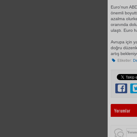
Euro'nun ABD D
önemli boyutt
azalma olurk
oranında dolu
ulaştı. Euro 
Avrupa için y
doğru düzenle
artış bekleniy
Etiketler:
De
Yorumlar