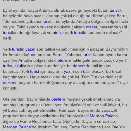
Eylül ayında, başta Antalya olmak üzere güneydeki bütün
turist
ik
bölgelerde hava sıcaklıklarının çok iyi olduğuna dikkati çeken Barut,
"Bu nedenle yabancı
turist
in bu aylarda Antalya bölgesine ilgisi fazla
oluyor. Eylül ayında yüksek dolulukla çalışan
oteller
, bayramda yerli
turist
leri de ağırlayacak ve
oteller
yerli
turist
le tamamen dolacak"
dedi.
Yerli
turist
in
yazı
n son tatilini yapabilmesi için Ramazan Bayramı'nın
bir fırsat olduğunu anlatan Barut, "Yabancı
turist
Kasım ayına kadar
özellikle Antalya bölgesindeki
oteller
e tatile gelir ancak çocuklu yerli
turist
,
okul
ların açılması nedeniyle bu
dönem
de tatil imkanı
bulamaz. Yerli
turist
için bayram,
yazı
n son tatili olacak. Bu fırsat
kaçırılmamalı. Hava sıcaklıkları da çok iyi. Tüm Türkiye'deki açık
oteller
in bayram hareketliliğinden pay alacağını umut ediyoruz" diye
konuştu.
Öte yandan, bayramlarda
oteller
e müşteri çekebilmek amacıyla
sanatçılı programlar düzenleyen Antalya'daki otel ve tatil köyleri, bu
yıl buna çok rağbet etmediler. Ramazan Bayramında sanatçılı
program hazırlayan
oteller
den biri Antalya'daki
Mardan Palace
,
diğeri de Fame Recidence Lara Otel oldu. Bayram süresince,
Mardan Palace
'da İbrahim Tatlıses, Fame Recidence Lara Otel'de