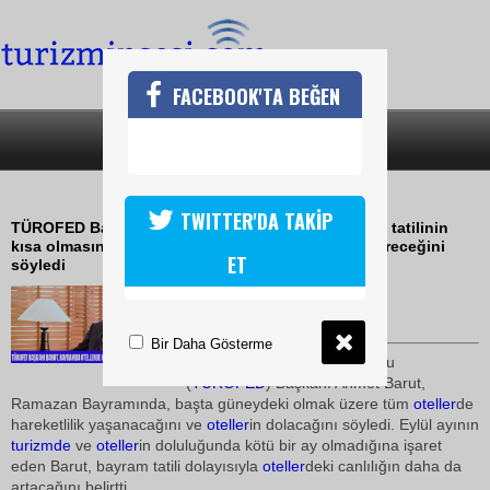
FACEBOOK'TA BEĞEN
SON DAKİKA
KATEGORİLER
TURİZMCİ BAYRAMDAN UMUTLU
TWITTER'DA TAKİP
TÜROFED Başkanı Ahmet Barut, Ramazan Bayramı tatilinin
kısa olmasına rağmen, insanların bunu değerlendireceğini
ET
söyledi
18 Eylül 2009 / 08:55
TURİZMİN SESİ
Bir Daha Gösterme
Türkiye Otelciler Federasyonu
(
TÜROFED
) Başkanı Ahmet Barut,
Ramazan Bayramında, başta güneydeki olmak üzere tüm
oteller
de
hareketlilik yaşanacağını ve
oteller
in dolacağını söyledi. Eylül ayının
turizmde
ve
oteller
in doluluğunda kötü bir ay olmadığına işaret
eden Barut, bayram tatili dolayısıyla
oteller
deki canlılığın daha da
artacağını belirtti.