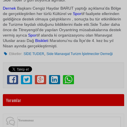
Side Tuder 3 gün boyunca ağırladı.
Dernek
Başkanı Cengiz Haydar BARUT yaptığı açıklama'da Bölge
de gerçekleştirilen her türlü Kültürel ve
Spor
tif faaliyete ellerinden
geldiğince destek olmaya çalıştıklarını , sonuçta bu tür etkinliklerin
de Turizme faydalı olduğunu bildiklerini ifade etti.Side Tuder daha
önce de Titreyengöl'de yapılan Oryantring müsabakalarına destek
vermiş ayrıca
Spor
tif alanda ki organizasyonu olan Manavgat
Uluslar arası Dağ
Bisiklet
i Maratonu'nu da İlçe'de 4. kez bu yıl
Nisan ayında gerçekleştirmişti.
,
Etiketler:
SİDE TUDER
Side Manavgat Turizm İşletmeciler Derneği
Yorumlar