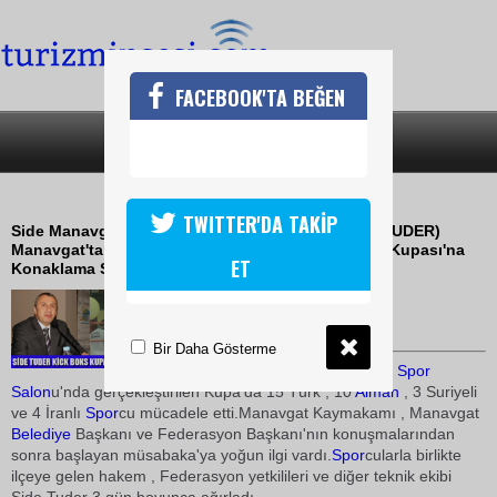
FACEBOOK'TA BEĞEN
SON DAKİKA
KATEGORİLER
TURİZMCİLERDEN SPORA DESTEK
TWITTER'DA TAKİP
Side Manavgat Turizm İşletmeciler Derneği (SİDE TUDER)
Manavgat'ta düzenlenen 1.Uluslararası Kick Boks Kupası'na
ET
Konaklama Sponsoru olarak destek verdi.
31 Mayıs 2010 / 11:43
TURİZMİN SESİ
Bir Daha Gösterme
30 Mayıs'ta Manavgat Kapalı
Spor
Salon
u'nda gerçekleştirilen Kupa'da 15 Türk , 10
Alman
, 3 Suriyeli
ve 4 İranlı
Spor
cu mücadele etti.Manavgat Kaymakamı , Manavgat
Belediye
Başkanı ve Federasyon Başkanı'nın konuşmalarından
sonra başlayan müsabaka'ya yoğun ilgi vardı.
Spor
cularla birlikte
ilçeye gelen hakem , Federasyon yetkilileri ve diğer teknik ekibi