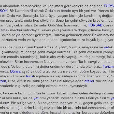
m alanındaki potansiyeline ve yapılması gerekenlere de değinen
TÜRS
USOY
,  Bir Karadenizli olarak Ordu'nun bende ayrı bir yeri var. Yaşam biç
 bir Ordu var. Sanatıyla, kültürüyle, yaşam biçimiyle kendini hiç değişti
yon programlarımda hep söylerim. Bana bir şehir söyleyin ki evlerin ba
nlarında çiçekler olan. Bu şehir Ordu'dur. İnanıyorum ki,
TÜRSAB
olarak 
ltmak mecburiyetindeyiz. Yavaş yavaş yaylalara doğru gitmeye başlıyo
a Bakan beyle beraber geleceğim. Buraya gelmeden önce Bakan bey b
 sözünüzü verin ve öyle dönün' dedi. İşadamlarımıza büyük iş düşüyor
Burası ne olursa olsun konaklaması 4 yıldız, 5 yıldız seviyesine ve
yat
ak 
 çıkamadığı müddetçe şehir ayağa kalkmaz. Biz şehir otelinden yanayı
inin esnafla bütünleştiği, kültür alış-verişi yaptığı, mutfağını tattığı, fol
erkezidir. Bizim insanımızın 3 şeye önem veriyor. Tarih, sevgi ve tabiat
e'dedir. Ve bunu da en iyi değerlendirmek durumunda olan biziz.
Turiz
yoruz.
Dünya
aşağıya doğru gidiyor biz ise yukarı doğru koşuyoruz. Tü
ürkiye 50 milyon
turist
i ağırlayacak kapasiteye sahiptir. İnanıyorum ki,
bzon
, Rize, Artvin bu sahil şeridi birbirini takviye eden
oteller
zincirini ol
aradeniz'in güzelliğine sahip çıkmak mecburiyetindeyiz.
, bu çevre bizim, bu güzellik bizim. Biz elimizden gelen desteği vermey
 arsayı bulur, biz de
yat
ırımı yaparız. Böylece birlikte Ordu'ya turizm
ya
luruz. Biz bu işe varız. Bu seyahatte inanıyorum ki, geçen gelip konuş
nin az olduğu, bizim istediğimiz şekilde bir arazinin bulunmasının zor 
yerlerin var olduğunu gördüm. İnşallah bu arazileri beraberce değerlend