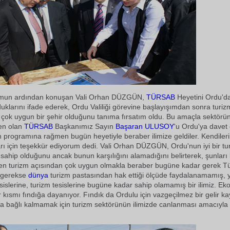
umun ardından konuşan Vali Orhan DÜZGÜN,
TÜRSAB
Heyetini Ordu'd
uklarını ifade ederek, Ordu Valiliği görevine başlayışımdan sonra turiz
 çok uygun bir şehir olduğunu tanıma fırsatım oldu. Bu amaçla sektörü
den olan
TÜRSAB
Başkanımız Sayın
Başaran ULUSOY
'u Ordu'ya davet 
 programına rağmen bugün heyetiyle beraber ilimize geldiler. Kendilerin
ları için teşekkür ediyorum dedi. Vali Orhan DÜZGÜN, Ordu'nun iyi bir tu
 sahip olduğunu ancak bunun karşılığını alamadığını belirterek, şunları 
ten turizm açısından çok uygun olmakla beraber bugüne kadar gerek Tü
 gerekse
dünya
turizm pastasından hak ettiği ölçüde faydalanamamış, y
islerine, turizm tesislerine bugüne kadar sahip olamamış bir ilimiz. Ek
r kısmı fındığa dayanıyor. Fındık da Ordulu için vazgeçilmez bir gelir k
a bağlı kalmamak için turizm sektörünün ilimizde canlanması amacıyla