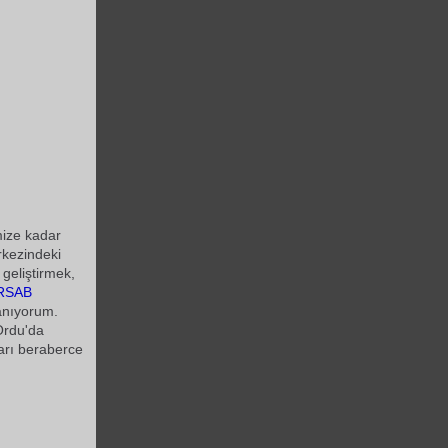
mize kadar
rkezindeki
 geliştirmek,
RSAB
anıyorum.
Ordu'da
ları beraberce