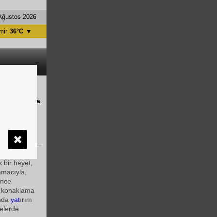
Ağustos 2026
mir
36°C
▼
tanbul
31°C
ntalya
36°C
nkara
28°C
meğidir Buna
an ULUSOY
k bir heyet,
amacıyla,
ince
da konaklama
ında
yat
ırım
elerde