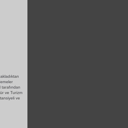
nakladıktan
lemeler
tarafından
tür ve Turizm
ansiyeli ve