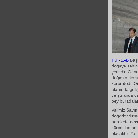
TÜRSAB
Baş
doğaya sahip 
çetindir. Gün
doğasını koru
korur dedi.
alanında geli
ve şu anda da
bey buradalar
Valimiz Sayın
değerlendirm
harekete geçme
küresel ısınma
olacaktır. Yan