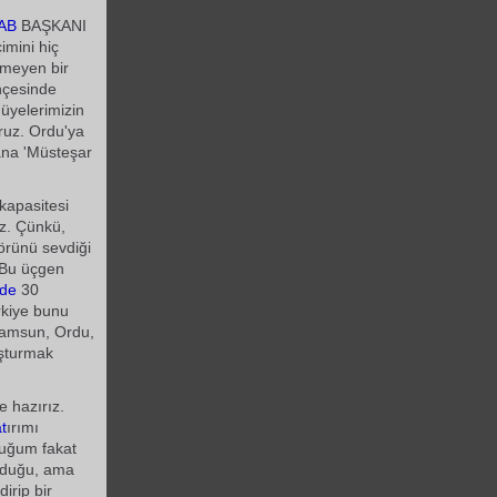
AB
BAŞKANI
imini hiç
rmeyen bir
hçesinde
üyelerimizin
ruz. Ordu'ya
ana 'Müsteşar
.
kapasitesi
z. Çünkü,
klörünü sevdiği
. Bu üçgen
mde
30
rkiye bunu
 Samsun, Ordu,
uşturmak
e hazırız.
t
ırımı
tuğum fakat
olduğu, ama
irip bir