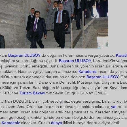
kanı
Başaran ULUSOY
da doğanın korunmasına vurgu yaparak,
Karad
çıktığını ve koruduğunu söyledi.
Başaran ULUSOY
, Karadeniz'in yağm
eşi üveydir. Ürünü emeğidir. Buna rağmen bu yörenin insanları ısrarla ve
maktadır. Nasıl sevgiliye kurşun atılmaz ise
Karadeniz
insanı da yeşili
 Ordu'nun turizm alanındaki durumuna da değinen
Başaran ULUSOY
, Or
şmesi için şanslı bir il. Daha önce Denizcilik Müsteşarlığı, Ulaştırma Ba
 Kültür ve Turizm Bakanlığının Müsteşarlığı görevini yürüten Sayın İ
. Kültür ve
Turizm Bakanı
mız Sayın Ertuğrul GÜNAY Ordulu.
 Orhan DÜZGÜN, bizim çok sevdiğimiz, değer verdiğimiz birisi. Ordu, bu
esi lazım. Ama Ordu'nun biraz da mütevazi olmaktan çıkması,
yat
ırımcı
si lazım. İnsanlarla doğanın artık barışması lazım. Karadeniz'in yeşilli
nın getireceği sıkıntılar içinde en önemli bölgelerden bir tanesi yaylal
i
Karadeniz
olacaktır. Çünkü
dünya
iklimi buraya doğru gidiyor dedi.