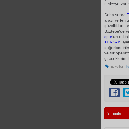
neticeye varı
Daha sonra
arazi yerleri g
güzellikleri ta
Boztepe'de y
spor
ları etki
TÜRSAB
üyel
değerlendirilm
ve tur operatö
gireceklerini, b
Etiketler:
Tü
Yorumlar