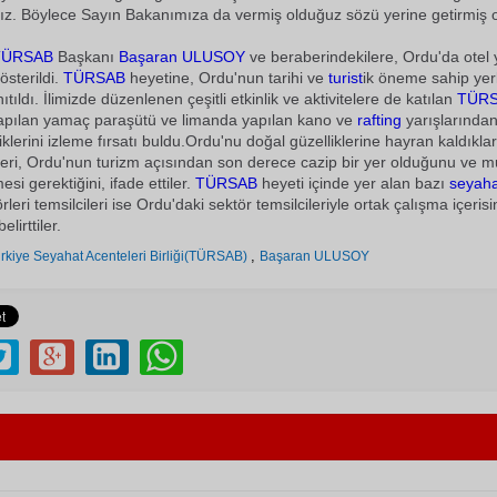
rız. Böylece Sayın Bakanımıza da vermiş olduğuz sözü yerine getirmiş ol
TÜRSAB
Başkanı
Başaran ULUSOY
ve beraberindekilere, Ordu'da otel 
österildi.
TÜRSAB
heyetine, Ordu'nun tarihi ve
turist
ik öneme sahip yerl
nıtıldı. İlimizde düzenlenen çeşitli etkinlik ve aktivitelere de katılan
TÜR
apılan yamaç paraşütü ve limanda yapılan kano ve
rafting
yarışlarından
nliklerini izleme fırsatı buldu.Ordu'nu doğal güzelliklerine hayran kaldıklar
eri, Ordu'nun turizm açısından son derece cazip bir yer olduğunu ve m
esi gerektiğini, ifade ettiler.
TÜRSAB
heyeti içinde yer alan bazı
seyah
rleri temsilcileri ise Ordu'daki sektör temsilcileriyle ortak çalışma içeris
elirttiler.
,
rkiye Seyahat Acenteleri Birliği(TÜRSAB)
Başaran ULUSOY