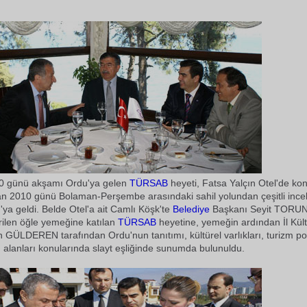
0 günü akşamı Ordu'ya gelen
TÜRSAB
heyeti, Fatsa Yalçın Otel'de ko
an 2010 günü Bolaman-Perşembe arasındaki sahil yolundan çeşitli ince
ya geldi. Belde Otel'a ait Camlı Köşk'te
Belediye
Başkanı Seyit TORUN 
rilen öğle yemeğine katılan
TÜRSAB
heyetine, yemeğin ardından İl Kül
GÜLDEREN tarafından Ordu'nun tanıtımı, kültürel varlıkları, turizm pot
m alanları konularında slayt eşliğinde sunumda bulunuldu.