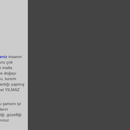
eniz
insanın
uru çok
 inatla
 ve doğayı
du, turizm
kanlığı yapmış
smet YILMAZ
 şansını iyi
ların
ği, güzelliği
arımız