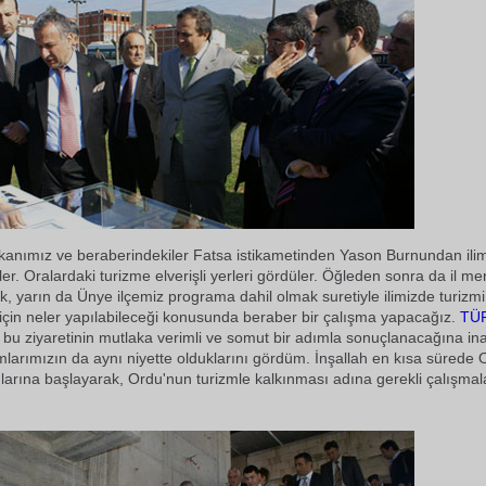
anımız ve beraberindekiler Fatsa istikametinden Yason Burnundan ili
er. Oralardaki turizme elverişli yerleri gördüler. Öğleden sonra da il me
k, yarın da Ünye ilçemiz programa dahil olmak suretiyle ilimizde turizmi
için neler yapılabileceği konusunda beraber bir çalışma yapacağız.
TÜ
bu ziyaretinin mutlaka verimli ve somut bir adımla sonuçlanacağına in
larımızın da aynı niyette olduklarını gördüm. İnşallah en kısa sürede 
mlarına başlayarak, Ordu'nun turizmle kalkınması adına gerekli çalışma