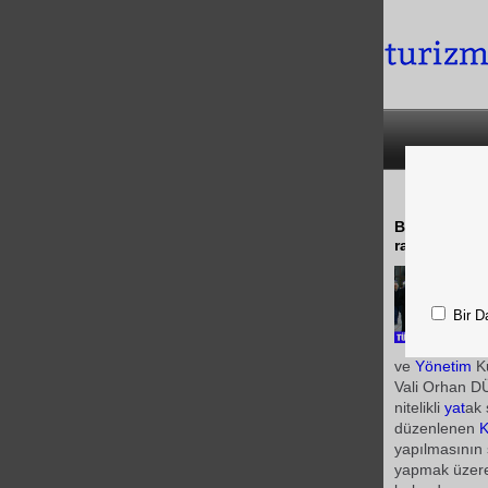
Başaran ULU
rağmen bu yö
Bir D
ve
Yönetim
Ku
Vali Orhan DÜ
nitelikli
yat
ak 
düzenlenen
K
yapılmasının
yapmak üzere