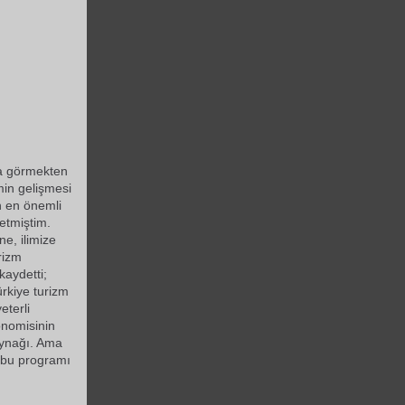
a görmekten
min gelişmesi
n en önemli
etmiştim.
e, ilimize
rizm
kaydetti;
rkiye turizm
eterli
onomisinin
aynağı. Ama
 bu programı