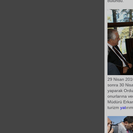
bulundu.
29 Nisan 201
sonra 30 Nis
yaparak Ordu'
onurlarına ve
Müdürü Erkan 
turizm
yat
ırı