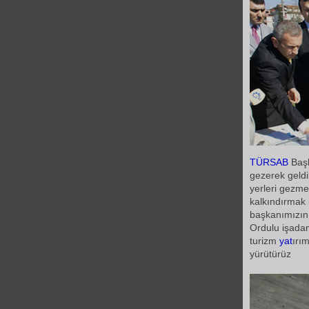
TÜRSAB
Başk
gezerek geldil
yerleri gezme
kalkındırmak 
başkanımızın 
Ordulu işadam
turizm
yat
ırı
yürütürüz