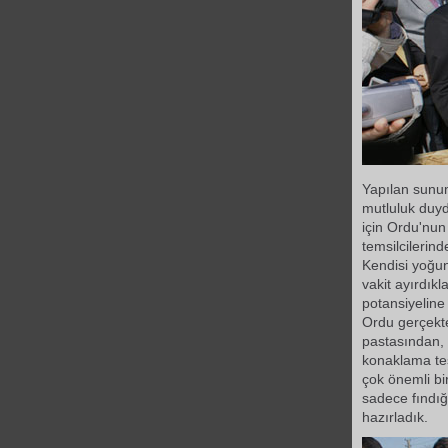
Yapılan sun
mutluluk duyd
için Ordu'nun
temsilcilerin
Kendisi yoğun
vakit ayırdık
potansiyeline
Ordu gerçek
pastasından,
konaklama tes
çok önemli bi
sadece fındığ
hazırladık.