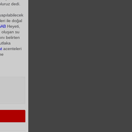
uruz dedi.
yapılabilecek
eri ile doğal
SAB
Heyeti,
 oluşan su
ını belirten
utlaka
at
acenteleri
ine