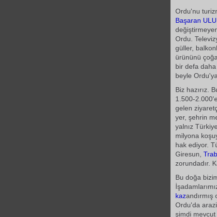
Ordu'nu turiz
Başaran UL
değiştirmeyen
Ordu. Televiz
güller, balko
ürününü çoğa
bir defa dah
beyle Ordu'ya
Biz hazırız. 
1.500-2.000'e
gelen ziyaretç
yer, şehrin m
yalnız Türkiy
milyona koşu
hak ediyor. T
Giresun,
Tra
zorundadır. K
Bu doğa bizim
İşadamlarımız
kaz
andırmış o
Ordu'da arazi
şimdi mevcut 