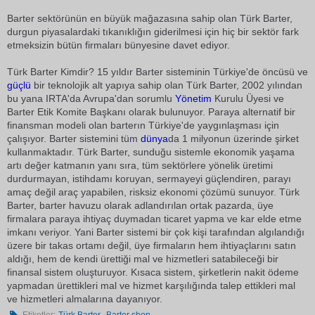
Barter sektörünün en büyük mağazasına sahip olan Türk Barter,
durgun piyasalardaki tıkanıklığın giderilmesi için hiç bir sektör fark
etmeksizin bütün firmaları bünyesine davet ediyor.
Türk Barter Kimdir? 15 yıldır Barter sisteminin Türkiye'de öncüsü ve
güçlü
bir teknolojik alt yapıya sahip olan Türk Barter, 2002 yılından
bu yana IRTA'da Avrupa'dan sorumlu
Yönetim
Kurulu Üyesi ve
Barter Etik Komite Başkanı olarak bulunuyor. Paraya alternatif bir
finansman modeli olan barterın Türkiye'de yaygınlaşması için
çalışıyor. Barter sistemini tüm
dünya
da 1 milyonun üzerinde şirket
kullanmaktadır. Türk Barter, sunduğu sistemle ekonomik yaşama
artı değer katmanın yanı sıra, tüm sektörlere yönelik üretimi
durdurmayan, istihdamı koruyan, sermayeyi güçlendiren, parayı
amaç değil araç yapabilen, risksiz ekonomi çözümü sunuyor. Türk
Barter, barter havuzu olarak adlandırılan ortak pazarda, üye
firmalara paraya ihtiyaç duymadan ticaret yapma ve kar elde etme
imkanı veriyor. Yani Barter sistemi bir çok kişi tarafından algılandığı
üzere bir takas ortamı değil, üye firmaların hem ihtiyaçlarını satın
aldığı, hem de kendi ürettiği mal ve hizmetleri satabileceği bir
finansal sistem oluşturuyor. Kısaca sistem, şirketlerin nakit ödeme
yapmadan ürettikleri mal ve hizmet karşılığında talep ettikleri mal
ve hizmetleri almalarına dayanıyor.
,