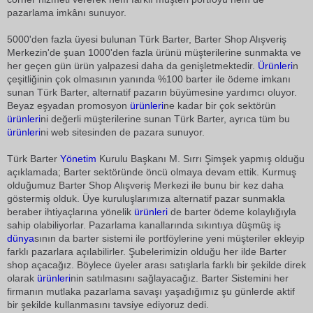
pazarlama imkânı sunuyor.
5000'den fazla üyesi bulunan Türk Barter, Barter Shop Alışveriş
Merkezin'de şuan 1000'den fazla ürünü müşterilerine sunmakta ve
her geçen gün ürün yalpazesi daha da genişletmektedir.
Ürünleri
n
çeşitliğinin çok olmasının yanında %100 barter ile ödeme imkanı
sunan Türk Barter, alternatif pazarın büyümesine yardımcı oluyor.
Beyaz eşyadan promosyon
ürünleri
ne kadar bir çok sektörün
ürünleri
ni değerli müşterilerine sunan Türk Barter, ayrıca tüm bu
ürünleri
ni web sitesinden de pazara sunuyor.
Türk Barter
Yönetim
Kurulu Başkanı M. Sırrı Şimşek yapmış olduğu
açıklamada; Barter sektöründe öncü olmaya devam ettik. Kurmuş
olduğumuz Barter Shop Alışveriş Merkezi ile bunu bir kez daha
göstermiş olduk. Üye kuruluşlarımıza alternatif pazar sunmakla
beraber ihtiyaçlarına yönelik
ürünleri
de barter ödeme kolaylığıyla
sahip olabiliyorlar. Pazarlama kanallarında sıkıntıya düşmüş iş
dünya
sının da barter sistemi ile portföylerine yeni müşteriler ekleyip
farklı pazarlara açılabilirler. Şubelerimizin olduğu her ilde Barter
shop açacağız. Böylece üyeler arası satışlarla farklı bir şekilde direk
olarak
ürünleri
nin satılmasını sağlayacağız. Barter Sistemini her
firmanın mutlaka pazarlama savaşı yaşadığımız şu günlerde aktif
bir şekilde kullanmasını tavsiye ediyoruz dedi.