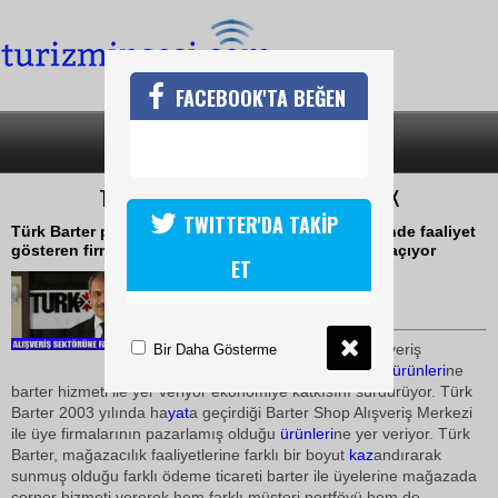
FACEBOOK'TA BEĞEN
SON DAKİKA
KATEGORİLER
TÜRK BARTERDEN EKONOMİYE DESTEK
TWITTER'DA TAKİP
Türk Barter perakende ve toptan alışveriş sektöründe faaliyet
gösteren firmalara alternatif pazarlamanın yolunu açıyor
ET
14 Mayıs 2010 / 16:51
TURİZMİN SESİ
Türk Barter, Barter shop alışveriş
Bir Daha Gösterme
merkezinde üye kuruluşların
ürünleri
ne
barter hizmeti ile yer veriyor ekonomiye katkısını sürdürüyor. Türk
Barter 2003 yılında ha
yat
a geçirdiği Barter Shop Alışveriş Merkezi
ile üye firmalarının pazarlamış olduğu
ürünleri
ne yer veriyor. Türk
Barter, mağazacılık faaliyetlerine farklı bir boyut
kaz
andırarak
sunmuş olduğu farklı ödeme ticareti barter ile üyelerine mağazada
corner hizmeti vererek hem farklı müşteri portföyü hem de