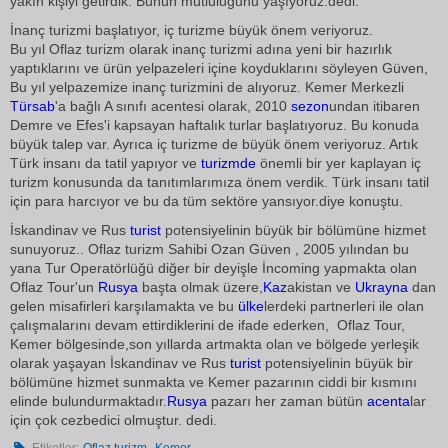
yakın kişiyi getirdik. Bunun mutluluğunu yaşıyoruz.dedi.
İnanç turizmi başlatıyor, iç turizme büyük önem veriyoruz.
Bu yıl Oflaz turizm olarak inanç turizmi adına yeni bir hazırlık
yaptıklarını ve ürün yelpazeleri içine koyduklarını söyleyen Güven,
Bu yıl yelpazemize inanç turizmini de alıyoruz. Kemer Merkezli
Türsab
'a bağlı A sınıfı acentesi olarak, 2010
sezon
undan itibaren
Demre ve Efes'i kapsayan haftalık turlar başlatıyoruz. Bu konuda
büyük talep var. Ayrıca iç turizme de büyük önem veriyoruz. Artık
Türk insanı da tatil yapıyor ve
turizmde
önemli bir yer kaplayan iç
turizm konusunda da tanıtımlarımıza önem verdik. Türk insanı tatil
için para harcıyor ve bu da tüm sektöre yansıyor.diye konuştu.
İskandinav ve Rus
turist
potensiyelinin büyük bir bölümüne hizmet
sunuyoruz.. Oflaz turizm Sahibi Ozan Güven , 2005 yılından bu
yana Tur Operatörlüğü diğer bir deyişle İncoming yapmakta olan
Oflaz Tour'un
Rusya
başta olmak üzere,
Kaz
akistan ve
Ukrayna
dan
gelen misafirleri karşılamakta ve bu
ülke
lerdeki partnerleri ile olan
çalışmalarını devam ettirdiklerini de ifade ederken,  Oflaz Tour,
Kemer bölgesinde,son yıllarda artmakta olan ve bölgede yerleşik
olarak yaşayan İskandinav ve Rus
turist
potensiyelinin büyük bir
bölümüne hizmet sunmakta ve Kemer pazarının ciddi bir kısmını
elinde bulundurmaktadır.
Rusya
pazarı her zaman bütün
acenta
lar
için çok cezbedici olmuştur. dedi.
,