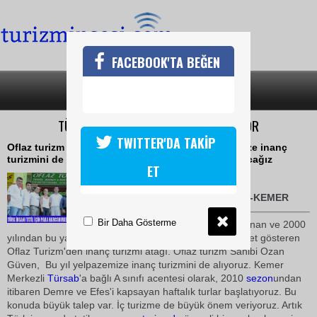
FACEBOOK'TA BEĞEN
SON DAKİKA
KATEGORİLER
TÜRK İNSANI TATİL İÇİN PARA HARCIYOR
TWITTER'DA TAKİP
Oflaz turizm Sahibi Ozan Güven,  Bu yıl yelpazemize inanç
turizmini de alarak daha geniş tanıtım imkanı bulacağız
ET
11 Mart 2010 / 13:11
TURİZMİN SESİ-Halil ÖNCÜ-KEMER
Bir Daha Gösterme
Kemer merkezde kurulu bulunan ve 2000
yılından bu yana A sınıfı
seyahat
acentesi olarak faaliyet gösteren
Oflaz Turizm'den inanç turizmi atağı. Oflaz turizm Sahibi Ozan
Güven,  Bu yıl yelpazemize inanç turizmini de alıyoruz. Kemer
Merkezli
Türsab
'a bağlı A sınıfı acentesi olarak, 2010
sezon
undan
itibaren Demre ve Efes'i kapsayan haftalık turlar başlatıyoruz. Bu
konuda büyük talep var. İç turizme de büyük önem veriyoruz. Artık