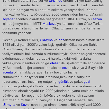
Türk insanı da tatil yapıyor ve
turizmde
önemli bir yer kaplayan iç
turizm konusunda da tanıtımlarımıza önem verdik. Türk insanı tatil
için para harcıyor ve bu da tüm sektöre yansıyor dedi. Kemer
merkezli ve Akdeniz bölgesinde 2000 senesinden bu yana A sınıfı
seyahat
acentesi olarak faaliyet gösteren Oflaz Turizm, bu
sezon
için düğmeye bastı. MITT
Moskova
'ya katılacak olan Oflaz Turizm,
burada çeşitli tanıtımlar ile hem Oflaz turizmin hem de Kemer'in
tanıtımını yapacak.
Geçen yıl Kemer'e Rus,
Ukrayna
ve
Kaz
akistan başta olmak üzere
1498 aileyi yani 3000'e yakın kişiyi getirdik. Oflaz turizm Sahibi
Ozan Güven, ''Kemer de bulunan 2 adet ofisimizle Kemer'de
faaliyetlerimizi hali hazırda sürdürmekteyiz. Kemer bölgesi acentesi
olduğumuzdan dolayı,buradaki hareket kabiliyetimiz daha
yüksek,yöre insanları ve bölge
oteller
i ile ilişkilerimiz de son derece
iyi.Acentemiz, diğer acentelerin aksine,
sezon
luk veya 3-5 aylık bir
acenta
olmamakla beraber,12 ay boyunca hizmet
sunmaktadır.Faaliyetlerimiz arasında,uçak bileti satışı,otel
rezervasyonları, incoming outgoing,
günlük
ve paket
gezi
organizasyonları,oto Kiralama ve taşımacılık,vize ve danışmanlık
hizmetleri olarak sayabiliriz. 2000 yılından bu yana emin adımlarla
büyüyoruz. Her geçen gün büyüyerek, gelen konuk sayısını
arttırmanın mutluluğunu yaşıyoruz. Geçen yıl Kemer'e Rus,
Ukrayna
ve
Kaz
akistan başta olmak üzere 1498 aileyi yani 3000'e