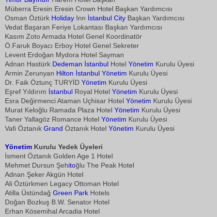
Müberra Eresin Eresin Crown Hotel Başkan Yardımcısı
Osman Öztürk
Holiday
Inn
İstanbul
City
Başkan Yardımcısı
Vedat Başaran Feriye Lokantası Başkan Yardımcısı
Kasım Zoto Armada Hotel Genel Koordinatör
Ö.Faruk Boyacı Erboy Hotel Genel Sekreter
Levent Erdoğan Mydora Hotel Sayman
Adnan Hastürk
Dedeman
İstanbul
Hotel
Yönetim
Kurulu Üyesi
Armin Zerunyan
Hilton
İstanbul
Yönetim
Kurulu Üyesi
Dr. Faik Öztunç TURYİD
Yönetim
Kurulu Üyesi
Eşref Yıldırım
İstanbul
Royal Hotel
Yönetim
Kurulu Üyesi
Esra Değirmenci Ataman Uçhisar Hotel
Yönetim
Kurulu Üyesi
Murat Keloğlu Ramada Plaza Hotel
Yönetim
Kurulu Üyesi
Taner Yallagöz Romance Hotel
Yönetim
Kurulu Üyesi
Vafi Öztanık
Grand
Öztanık Hotel
Yönetim
Kurulu Üyesi
Yönetim
Kurulu Yedek Üyeleri
İsment Öztanık Golden Age 1 Hotel
Mehmet Dursun Şeh
ito
ğlu The Peak Hotel
Adnan Şeker Akgün Hotel
Ali Öztürkmen Legacy Ottoman Hotel
Atilla Üstündağ
Green Park
Hotels
Doğan Bozkuş B.W. Senator Hotel
Erhan Kösemihal Arcadia Hotel