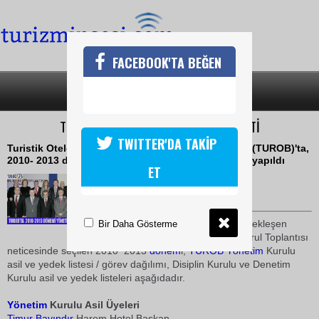
FACEBOOK'TA BEĞEN
SON DAKİKA
KATEGORİLER
TUROBTA GÖREV DAĞILIMI GERÇEKLEŞTİ
TWITTER'DA TAKİP
Turistik Otelciler, İşletmeciler ve Yatırımcılar Birliği (TUROB)'ta,
2010- 2013 dönemi, yönetim kurulu görev dağılımı yapıldı
ET
05 Mart 2010 / 12:25
TURİZMİN SESİ
26 Şubat 2010 tarihinde gerçekleşen
Bir Daha Gösterme
TUROB
20.Olağan Genel Kurul Toplantısı
neticesinde seçilen 2010  2013
dönem
i;
TUROB
Yönetim
Kurulu
asil ve yedek listesi / görev dağılımı, Disiplin Kurulu ve Denetim
Kurulu asil ve yedek listeleri aşağıdadır.
Yönetim
Kurulu Asil Üyeleri
Timur Bayındır
Harem Hotel Başkan