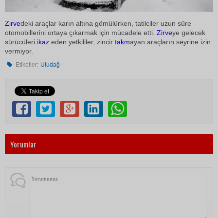
Zirve
deki araçlar karın altına gömülürken, tatilciler uzun süre
otomobillerini ortaya çıkarmak için mücadele etti.
Zirve
ye gelecek
sürücüleri i
kaz
eden yetkililer, zincir t
akm
ayan araçların seyrine izin
vermiyor.
Etiketler:
Uludağ
Yorumlar