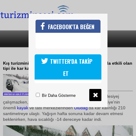
FACEBOOK'TA BEĞEN
SON DAKİKA
KATEGORİLER
ULUDAĞDA KAR KALINLIĞI 2 METRE
TWITTER'DA TAKİP
Kış turizminin önemli tatil merkezlerinden Uludağ'da etkili olan
tipi ile kar kalınlığı 2 metreyi aştı
ET
04 Şubat 2010 / 10:51
TURİZMİN SESİ
Bir Daha Gösterme
Hava muhalefeti sebebiyle telesiyej
çalışmazken, tatilciler
kayak
yapmaya devam etti. Türkiye'nin
önemli
kayak
ve tatil merkezlerinden
Uludağ
'da kar kalınlığı 210
santimetreye ulaştı. Yağışın hafta sonuna kadar devam etmesi
beklenirken, hava sıcaklığı -14 dereceye kadar indi.