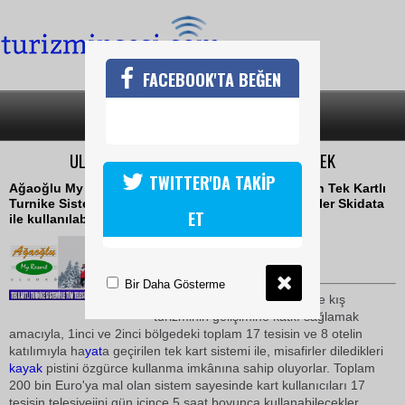
FACEBOOK'TA BEĞEN
SON DAKİKA
KATEGORİLER
ULUDAĞDA KAYIPLARIN ÖNÜNE GEÇİLECEK
TWITTER'DA TAKİP
Ağaoğlu My Resort Hotel'in önderliğinde başlatılan Tek Kartlı
Turnike Sistemi sayesinde Uludağ'da tüm telesiyejler Skidata
ET
ile kullanılabilecek
29 Eylül 2010 / 19:45
TURİZMİN SESİ
Bir Daha Gösterme
Kayak
keyfine keyif katmak ve kış
turizminin gelişimine katkı sağlamak
amacıyla, 1inci ve 2inci bölgedeki toplam 17 tesisin ve 8 otelin
katılımıyla ha
yat
a geçirilen tek kart sistemi ile, misafirler diledikleri
kayak
pistini özgürce kullanma imkânına sahip oluyorlar. Toplam
200 bin Euro'ya mal olan sistem sayesinde kart kullanıcıları 17
tesisin telesiyejini gün içince 5 saat boyunca kullanabilecekler.