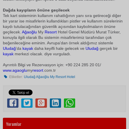
Dağda kayıpların önüne geçilecek
Tek kart sisteminin kullanım rahatlığının yanı sıra getireceği diğer
bir yarar ise misafirlerin kullandıkları pistler ve kullanım sürelerinin
kaydı tutulacağından güvenlik açısından kaybolmaların önüne
geçilecek.
Ağaoğlu
My
Resort
Hotel Genel Müdürü Murat Türker,
konuyla ilgili olarak Bu sistemin misafirlerimiz tarafından çok
beğenileceğine eminim. Avrupa'dan örnek aldığımız sistemle
Uludağ
'da
kayak
daha keyifli hale gelecek ve
Uludağ
gerçek bir
kayak
merkezi olacak. diye vurguladı.
Ayrıntılı Bilgi ve Rezervasyon için: +90 224 285 20 01/
www.
agaoglu
my
resort
.com.tr
Etiketler:
Uludağ Ağaoğlu My Resort Hotel
Yorumlar