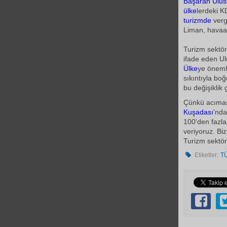
Başaran Ulus
ülke
lerdeki K
turizmde
verg
Liman, havaa
Turizm sektö
ifade eden Ulu
Ülke
ye öneml
sıkıntıyla bo
bu değişiklik 
Çünkü acıması
Kuşadası
'nda
100'den fazla
veriyoruz. Bi
Turizm sektör
Etiketler:
T