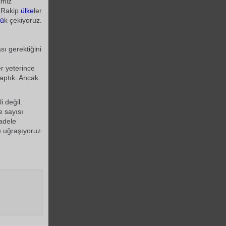
imiz
. Rakip
ülke
ler
lü
k çekiyoruz.
ı gerektiğini
r yeterince
yaptık. Ancak
i değil.
e sayısı
adele
e uğraşıyoruz.