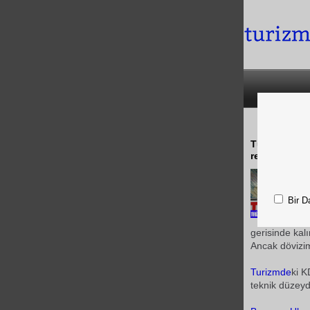
Türkiye Seya
rekabet edile
Bir D
gerisinde kal
Ancak dövizim
Turizmde
ki K
teknik düzeyd