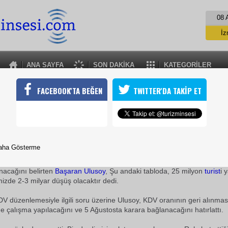
08 
İz
İs
A
ANA SAYFA
SON DAKİKA
KATEGORİLER
A
ULUSOYDAN KDV TEPKİSİ
FACEBOOK'TA BEĞEN
TWITTER'DA TAKİP ET
hat Acentaları Birliği (TÜRSAB) Genel Başkanı Başaran Ulusoy, t
n ülkelerdeki vergi oranlarının düştüğünü, Türkiye'de ise arttığını 
25 Temmuz 2009 / 12:14
TURİZMİN SESİ
aha Gösterme
Ulusoy,bu
sezon
turist
sayısında olmasa da döviz girdisind
ınacağını belirten
Başaran Ulusoy
, Şu andaki tabloda, 25 milyon
turist
i 
izde 2-3 milyar düşüş olacaktır dedi.
DV düzenlemesiyle ilgili soru üzerine Ulusoy, KDV oranının geri alınma
e çalışma yapılacağını ve 5 Ağustosta karara bağlanacağını hatırlattı.