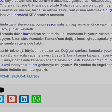
oy
, şöyle devam etti: Biz derdimizi anlatmaya çalışıyoruz. Rekabet ettiğ
DV oranları yüzde 8. Fransa da yüzde 9 olan vergi oranı 5'e düşürmüş
i oranını düşürüyor, bizde ise artıyor. Bunu, yurt dışına anlatmakta
güç
lanı ve
turizmde
ki KDV oranları artmasın.
ründe zam isteniyorsa, bunun
sezon
satışları başlamadan önce yapılmas
soy, şunları kaydetti:
i oranda döviz
kaz
andıran sektöre dokunulmamasını istiyoruz. Acentele
ğuşuyor. Uzun süre Acenteler Kanunu'nun değiştirilmesi için çalışmalar 
gelişmelerin gerisinde kaldı.
z bir teknoloji, büyüyen bir pazar var. Değişen şartlara, kanunlar yeterl
 son 2 yılda açılan acente sayısı 1 veya 2, buna karşın kapatılan acent
. Türkiye genelinde kapanan acente sayısı bini aştı. Buna rağmen müc
z
ülke
yi tanıtıyoruz,
turist
getirmeye çalışıyoruz. Bir yandan da engellerl
ünün önünün açılması gerekir.
,
ÜRSAB
BAŞARAN ULUSOY