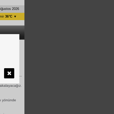
Ağustos 2026
mir
36°C
▼
tanbul
31°C
ntalya
36°C
nkara
28°C
urizmde
belirtti
e hedefin
yakalayacağız.
sı yönünde