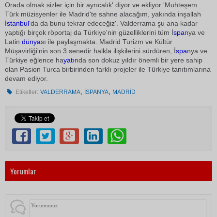
Orada olmak sizler için bir ayrıcalık' diyor ve ekliyor 'Muhteşem
Türk müzisyenler ile Madrid'te sahne alacağım, yakında inşallah
İstanbul
'da da bunu tekrar edeceğiz'. Valderrama şu ana kadar
yaptığı birçok röportaj da Türkiye'nin güzelliklerini tüm İ
spa
nya ve
Latin
dünya
sı ile paylaşmakta. Madrid Turizm ve Kültür
Müşavirliği'nin son 3 senedir halkla ilişkilerini sürdüren, İ
spa
nya ve
Türkiye eğlence ha
yat
ında son dokuz yıldır önemli bir yere sahip
olan Pasion Turca birbirinden farklı projeler ile Türkiye tanıtımlarına
devam ediyor.
,
,
Etiketler:
VALDERRAMA
İSPANYA
MADRİD
Yorumlar