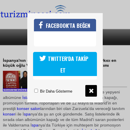
FACEBOOK'TA BEĞEN
SON DAKİKA
KATEGORİLER
VALDERRAMADAN TÜRKİYE TANITIMI
TWITTER'DA TAKİP
İspanya'nın efsane sesi Juanito Valderrama'nın şarkıcı en
küçük oğlu VALDERRAMA'dan büyük Türkiye tanıtımı
ET
10 Mayıs 2009 / 22:09
TURİZMİN SESİ
Bir Daha Gösterme
Pasion Turca produksiyonu ile yepyeni
albümüne
İstanbul
'da 4 şarkı kaydeden sanatçı, albüm kapağı,
promosyon turnesi, röportajları ve de 12 Mayıs'ta Madrid'in en
prestijli
konser
salon
larından biri olan Zarzuela'da vereceği tanıtım
konser
i ile İ
spa
nya'da şu an çok gündemde. Satış listelerinde ilk
sırada olan albümünün kapağı ve de tüm Madrid'i saran posterleri
ile Valderrama İ
spa
nya'da Türkiye için muhteşem bir promosyon