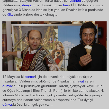
yapmakta! Balayını Pasion Turca daveti ile
İstanbul
'da geçiren
Valderrama,
dünya
nın en büyük turizm
fuar
ı FİTUR'da standımızı
gezmiş ve 3 Nisan'da Hadise için yapılan Divalar İttifakı partisinde
de
ülke
sinde bizlere destek olmuştu.
12 Mayıs'ta ki
konser
i için de sevenlerine büyük bir sürpriz
hazırlayan Valderrama, albümünde 4 şarkısına ha
yat
veren
dünya
ca ünlü perküsyon grubumuz Harem, Şenyaylar Yaylı Grubu
ve Oğuz Kaplangı ( Elec Trip , Zi Punt ) ile birlikte sahne alacak. 4.
albümü Moderna Tradicion'u çok yakında Türkiye'de de piyasaya
sürmeye hazırlanan Valderrama bir röportajında 'Türkiye'yi
dünya
da özel kılan çok şey var...