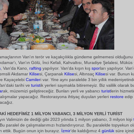
k amaçlarının Van'ın terör ve kaçakçılıkla gündeme gelmemesi olduğun
kdamar'ı, Van'ın Gölü, İnci Kefali, Kahvaltısı, Muradiye Şelalesi, Müküs 
n
, Van'da Kano,
rafting
yapılıyor. Van'da kışın kış
spor
ları yapılıyor. Van
emsili Akdamar
Kilise
si, Çarpanak
Kilise
si, Altınsaç
Kilise
si var. Bunun k
e Kayaçelebi
Camiler
i var. Yine aynı paralelde 3 bin yıllık medeniyetin
an'daki tarihi ve
turist
ik yerleri saymakla bitiremeyiz. Biz valilik olarak 
ar
ak, müzemizi geliştireceğiz. Bunları yerli ve yabancı
turist
lerin hizmet
alışmalar yapacağız. Restorasyona ihtiyaç duyulan yerleri
restore
edip
acağız.
DAKİ HEDEFİMİZ 1 MİLYON YABANCI, 3 MİLYON YERLİ TURİST
yın Valimizin de dediği gibi 2023 yılında 1 milyon yabancı, 3 milyon kişi
 Bu paralel de çalışmalarımızı hızlandırıyoruz. Bu paralelde topyekun o
an ettik. Bugün onun için burayız.
İzmir
'de kaldığımız 4
günlük
süre içind