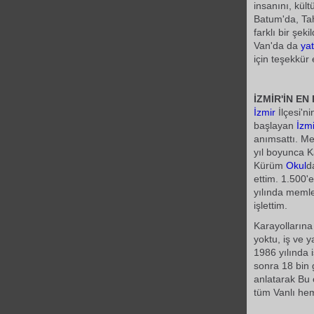
insanını, kül
Batum'da, Tah
farklı bir şe
Van'da da
yat
için teşekkür
İZMİR'İN E
İzmir
İlçesi'ni
başlayan
İzmi
anımsattı. Me
yıl boyunca Ka
Kürüm 
Okul
d
ettim. 1.500'
yılında meml
işlettim.
Karayollarına
yoktu, iş ve y
1986 yılında 
sonra 18 bin 
anlatarak Bu 
tüm Vanlı hem