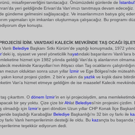
türünü, misafirperverliğini tanıtacağız. Önümüzdeki günlerde de
İstanbul
ran'da yeri geldiğinde Erivan'da Van'ımızı tanıtmaya devam edeceğiz.
kilde gündeme gelmesini sağlayacağız. Ve insanlarımızın batıya göç eder
ırım yapmaları için imkanları oluşturmaya çalışacağız. Bu programı düz
 ediyorum diye konuştu.
N PROJECİSİ İDİM. VAN'DAKİ KALECİK MEVKİİNDE TAŞ OCAĞI İŞLET
n Vanlı
Belediye
Başkanı Sıtkı Kürüm'de yaptığı konuşmada, 1972 yılınd
r
'deki iş, siyaset ve yerel yöneticilik ha
yat
ındaki başarılarını Vanlı'lara 
mleketine hizmet için 1982 yılında geldiği Van'da iş alanlarının olmama
lecik mevkiinde Karayolları'nın ihtiyacı olan Taş ocaklarını çalıştırdığın
an mezun olduktan sonra uzun yıllar
İzmir
ve Ege Bölgesi'nde müteahhi
e yakın konut projesi çizdim. 2 bin'e yakın da
yazlık
ve kışlık daire bitird
eketim Van'a hizmet etmeye geldiğim de ise maaselef Kalecik mevkiind
 taş çıkarttım. O
dönem
İzmir
'in en iyi projecisiydim, ama memleketim
apacak bir şey yoktu. Çize çize bir
Ahl
at
Belediye
si'nin projesini çizdim
iş olmadığı için
İzmir
'e geri döndüm Uzun yıllar CHP Konak İlçe Başkanl
geride başladığı Karabağlar
Belediye
Başkanlığı'nı 32 bin oy farkı ile
ka
oy farkı Vanlı hemşerilerimin desteği ile oldu. Bu
kaz
ançta bu başarıda
şerilerime teşekkür ediyorum dedi.