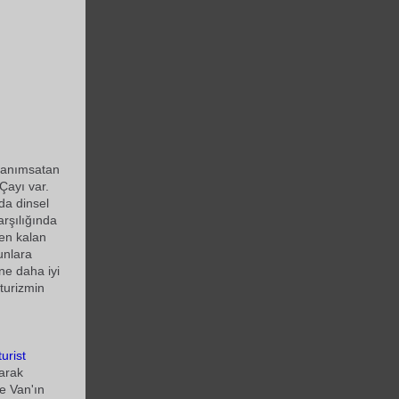
u anımsatan
Çayı var.
'da dinsel
arşılığında
den kalan
bunlara
ine daha iyi
 turizmin
turist
larak
e Van'ın