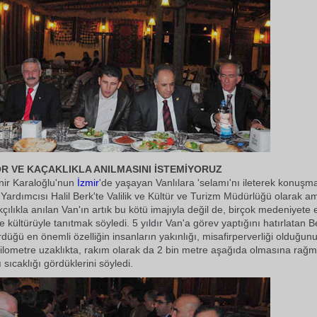
RÖR VE KAÇAKLIKLA ANILMASINI İSTEMİYORUZ
nir Karaloğlu'nun
İzmir
'de yaşayan Vanlılara 'selamı'nı ileterek konuşm
 Yardımcısı Halil Berk'te Valilik ve Kültür ve Turizm Müdürlüğü olarak a
çılıkla anılan Van'ın artık bu kötü imajıyla değil de, birçok medeniyete e
e kültürüyle tanıtmak söyledi. 5 yıldır Van'a görev yaptığını hatırlatan B
rdüğü en önemli özelliğin insanların yakınlığı, misafirperverliği olduğun
ilometre uzaklıkta, rakım olarak da 2 bin metre aşağıda olmasına rağ
ı sıcaklığı gördüklerini söyledi.