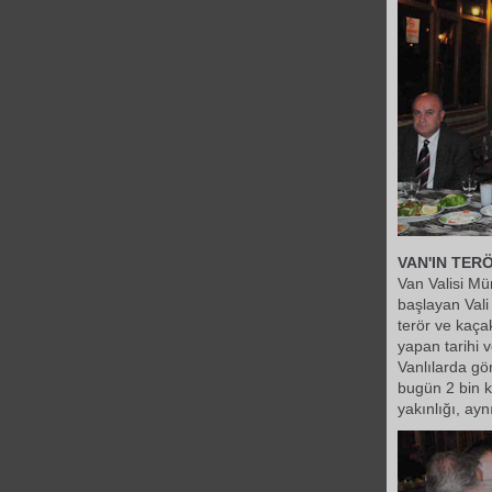
VAN'IN TE
Van Valisi Mü
başlayan Vali
terör ve kaçak
yapan tarihi v
Vanlılarda gö
bugün 2 bin k
yakınlığı, ayn