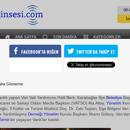
08 
İz
İs
A
ANA SAYFA
SON DAKİKA
KATEGORİLER
A
VANLILAR TURİZMLE ANILMAK İSTİYOR
FACEBOOK'TA BEĞEN
TWITTER'DA TAKİP ET
 Van Kültür Dayanışma ve Yardımlaşma Derneği Yönetim Kurulu "T
 fuarında Van'ı tanıtmaya gelen Vanlı turizmcilere 'Hoş geldiniz' y
11 Aralık 2009 / 14:46
TURİZMİN SESİ
aha Gösterme
Karabağlar İlçesi'de bulunan Yörük Oba Restoran'ın da ve
anlık yapan Van Vali Yardımcısı Halil Berk, Karabağlar İlçe
Belediye
Başk
icaret ve Sanayi Odası Meclis Başkanı (VATSO) Ata Altay,
Yönetim
Kuru
ğlu, İl Kültür ve Turizm Müdürü Doç. Dr. Zeki Taştan, Ege Bölgesi Van 
e Yardımlaşma
Derneği
Yönetim
Kurulu Başkanı İlhami Gülsoy, Van'dan
e
İzmir
'de yaşayan Vanlı'lar katıldı.