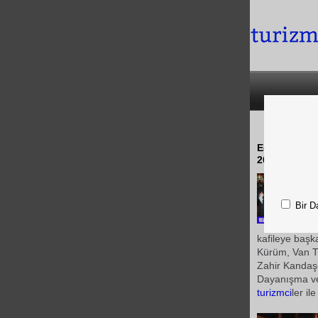
Ege Bölgesi
2009" turizm
Bir D
kafileye başk
Kürüm, Van T
Zahir Kandaşo
Dayanışma v
turizmci
ler il