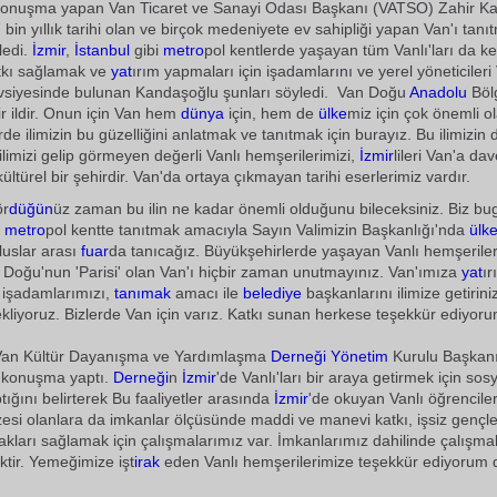
konuşma yapan Van Ticaret ve Sanayi Odası Başkanı (VATSO) Zahir K
bin yıllık tarihi olan ve birçok medeniyete ev sahipliği yapan Van'ı tanı
ledi.
İzmir
,
İstanbul
gibi
metro
pol kentlerde yaşayan tüm Vanlı'ları da ke
atkı sağlamak ve
yat
ırım yapmaları için işadamlarını ve yerel yöneticileri
avsiyesinde bulunan Kandaşoğlu şunları söyledi.  Van Doğu
Anadolu
Böl
bir ildir. Onun için Van hem
dünya
için, hem de
ülke
miz için çok önemli ol
lerde ilimizin bu güzelliğini anlatmak ve tanıtmak için burayız. Bu ilimizin 
ilimizi gelip görmeyen değerli Vanlı hemşerilerimizi,
İzmir
lileri Van'a da
kültürel bir şehirdir. Van'da ortaya çıkmayan tarihi eserlerimiz vardır.
ör
düğün
üz zaman bu ilin ne kadar önemli olduğunu bileceksiniz. Biz bu
u
metro
pol kentte tanıtmak amacıyla Sayın Valimizin Başkanlığı'nda
ülk
luslar arası
fuar
da tanıcağız. Büyükşehirlerde yaşayan Vanlı hemşeriler
Doğu'nun 'Parisi' olan Van'ı hiçbir zaman unutmayınız. Van'ımıza
yat
ır
ı işadamlarımızı,
tanımak
amacı ile
belediye
başkanlarını ilimize getirini
liyoruz. Bizlerde Van için varız. Katkı sunan herkese teşekkür ediyoru
Van Kültür Dayanışma ve Yardımlaşma
Derneği
Yönetim
Kurulu Başkanı
r konuşma yaptı.
Derneği
n
İzmir
'de Vanlı'ları bir araya getirmek için sosy
ptığını belirterek Bu faaliyetler arasında
İzmir
'de okuyan Vanlı öğrencile
esi olanlara da imkanlar ölçüsünde maddi ve manevi katkı, işsiz gençle
akları sağlamak için çalışmalarımız var. İmkanlarımız dahilinde çalışma
tir. Yemeğimize işt
irak
eden Vanlı hemşerilerimize teşekkür ediyorum 