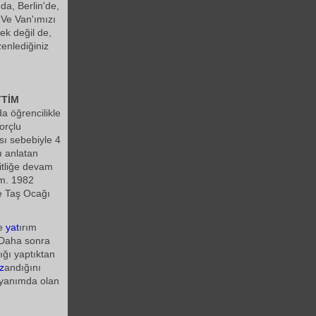
'da, Berlin'de,
 Ve Van'ımızı
ek değil de,
enlediğiniz
TİM
a öğrencilikle
borçlu
sı sebebiyle 4
ı anlatan
tliğe devam
im. 1982
e Taş Ocağı
de
yat
ırım
. Daha sonra
ığı yaptıktan
z
andığını
 yanımda olan