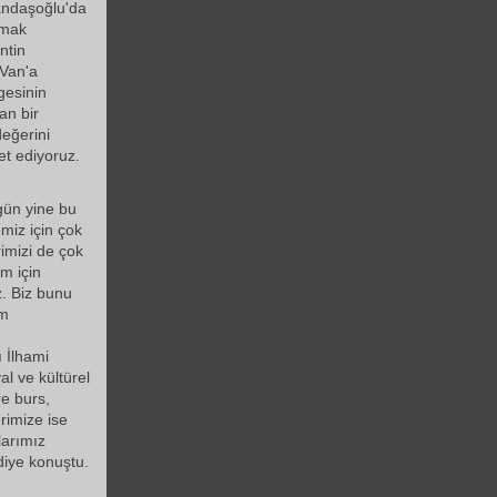
andaşoğlu'da
tmak
ntin
 Van'a
gesinin
an bir
değerini
vet ediyoruz.
gün yine bu
e
miz için çok
imizi de çok
ım için
z. Biz bunu
m
 İlhami
al ve kültürel
re burs,
rimize ise
larımız
diye konuştu.