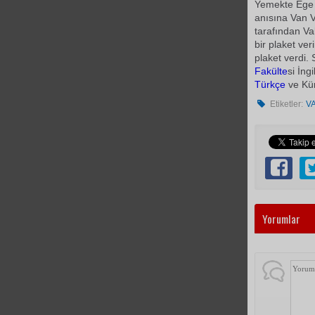
Yemekte Ege 
anısına Van V
tarafından Val
bir plaket ve
plaket verdi.
Fakülte
si İngi
Türkçe
ve Kür
Etiketler:
V
Yorumlar