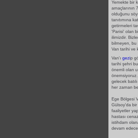
Yemekte bir 
amaçlarının 7 
olduğunu söy
tanıtımına k
getirmeleri t
'Parisi' olan 
ilimizdir. Biz
bilmeyen, bu 
Van tarihi ve 
Van'ı
gezi
p g
tarihi şehri b
önemli olan u
önemsiyoruz. 
gelecek batıl
her zaman bek
Ege Bölgesi 
Gülsoy'da bi
faaliyetler ya
hastası cenaz
istihdam olan
devam edecek