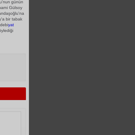
u'nun günün
lhami Gülsoy
andaşoğlu'na
'a bir tabak
Edebi
yat
ylediği