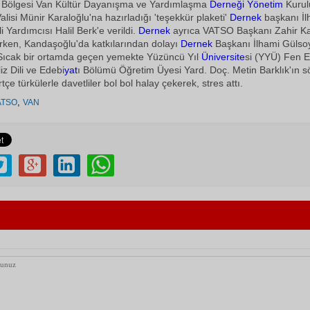
Bölgesi Van Kültür Dayanışma ve Yardımlaşma
Derneği
Yönetim
Kurul
alisi Münir Karaloğlu'na hazırladığı 'teşekkür plaketi'
Dernek
başkanı İ
i Yardımcısı Halil Berk'e verildi.
Dernek
ayrıca VATSO Başkanı Zahir K
rirken, Kandaşoğlu'da katkılarından dolayı
Dernek
Başkanı İlhami Gülsoy
 Sıcak bir ortamda geçen yemekte Yüzüncü Yıl
Üniversite
si (YYÜ) Fen 
liz Dili ve Edebi
yat
ı Bölümü Öğretim Üyesi Yard. Doç. Metin Barklık'ın sö
tçe türkülerle davetliler bol bol halay çekerek, stres attı.
,
ATSO
VAN