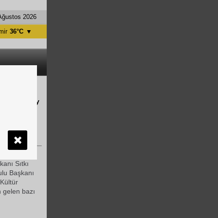
Ağustos 2026
mir
36°C
▼
tanbul
31°C
ntalya
36°C
nkara
28°C
ravel Turkey
emeği verdi
rilen yemeğe
anı Sıtkı
lu Başkanı
Kültür
 gelen bazı