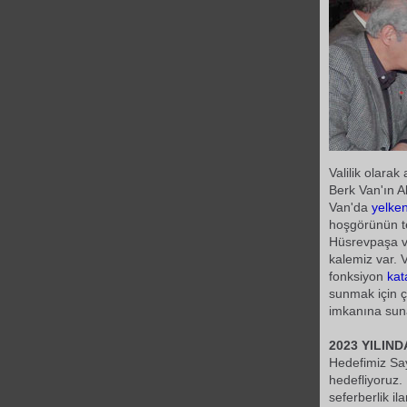
Valilik olara
Berk Van'ın A
Van'da
yelke
hoşgörünün t
Hüsrevpaşa v
kalemiz var. V
fonksiyon
kat
sunmak için ç
imkanına sun
2023 YILIN
Hedefimiz Sa
hedefliyoruz.
seferberlik il