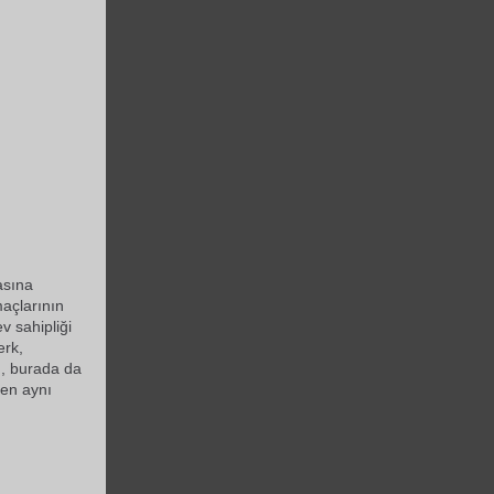
asına
maçlarının
v sahipliği
erk,
u, burada da
men aynı