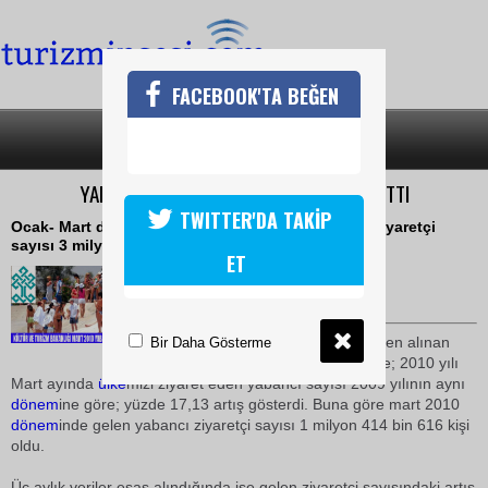
FACEBOOK'TA BEĞEN
SON DAKİKA
KATEGORİLER
YABANCI TURİST SAYISI YÜZDE 11.19 ARTTI
TWITTER'DA TAKİP
Ocak- Mart döneminde Türkiye'ye gelen yabancı ziyaretçi
sayısı 3 milyon 178 bin 438 kişi oldu
ET
27 Nisan 2010 / 11:55
TURİZMİN SESİ
Emniyet Genel Müdürlüğü'nden alınan
Bir Daha Gösterme
geçici verilerden bilgilere göre; 2010 yılı
Mart ayında
ülke
mizi ziyaret eden yabancı sayısı 2009 yılının aynı
dönem
ine göre; yüzde 17,13 artış gösterdi. Buna göre mart 2010
dönem
inde gelen yabancı ziyaretçi sayısı 1 milyon 414 bin 616 kişi
oldu.
Üç aylık veriler esas alındığında ise gelen ziyaretçi sayısındaki artış