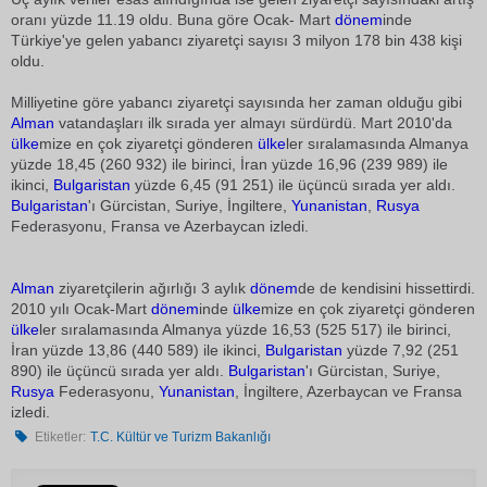
oranı yüzde 11.19 oldu. Buna göre Ocak- Mart
dönem
inde
Türkiye'ye gelen yabancı ziyaretçi sayısı 3 milyon 178 bin 438 kişi
oldu.
Milliyetine göre yabancı ziyaretçi sayısında her zaman olduğu gibi
Alman
vatandaşları ilk sırada yer almayı sürdürdü. Mart 2010'da
ülke
mize en çok ziyaretçi gönderen
ülke
ler sıralamasında Almanya
yüzde 18,45 (260 932) ile birinci, İran yüzde 16,96 (239 989) ile
ikinci,
Bulgaristan
yüzde 6,45 (91 251) ile üçüncü sırada yer aldı.
Bulgaristan
'ı Gürcistan, Suriye, İngiltere,
Yunanistan
,
Rusya
Federasyonu, Fransa ve Azerbaycan izledi.
Alman
ziyaretçilerin ağırlığı 3 aylık
dönem
de de kendisini hissettirdi.
2010 yılı Ocak-Mart
dönem
inde
ülke
mize en çok ziyaretçi gönderen
ülke
ler sıralamasında Almanya yüzde 16,53 (525 517) ile birinci,
İran yüzde 13,86 (440 589) ile ikinci,
Bulgaristan
yüzde 7,92 (251
890) ile üçüncü sırada yer aldı.
Bulgaristan
'ı Gürcistan, Suriye,
Rusya
Federasyonu,
Yunanistan
, İngiltere, Azerbaycan ve Fransa
izledi.
Etiketler:
T.C. Kültür ve Turizm Bakanlığı