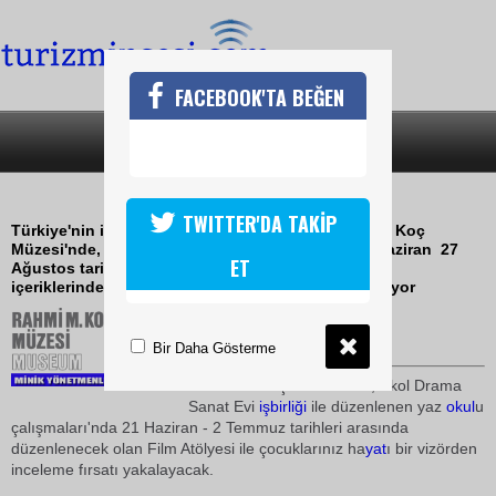
FACEBOOK'TA BEĞEN
SON DAKİKA
KATEGORİLER
YAZ OKULU ÇALIŞMALARI
TWITTER'DA TAKİP
Türkiye'nin ilk ve tek sanayi müzesi olan Rahmi M. Koç
Müzesi'nde, Ekol Drama Sanat Evi işbirliği ile 21 Haziran  27
ET
Ağustos tarihleri arasında, birbirinden farklı eğitim
içeriklerinden oluşan YAZ OKULU çalışmaları başlıyor
21 Mayıs 2010 / 18:30
TURİZMİN SESİ
Bir Daha Gösterme
Rahmi M. Koç
Müzesi
'nde, Ekol Drama
Sanat Evi
işbirliği
ile düzenlenen yaz
okul
u
çalışmaları'nda 21 Haziran - 2 Temmuz tarihleri arasında
düzenlenecek olan Film Atölyesi ile çocuklarınız ha
yat
ı bir vizörden
inceleme fırsatı yakalayacak.