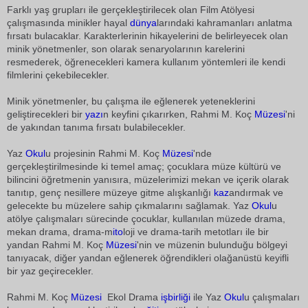
Farklı yaş grupları ile gerçekleştirilecek olan Film Atölyesi
çalışmasında minikler hayal
dünya
larındaki kahramanları anlatma
fırsatı bulacaklar. Karakterlerinin hikayelerini de belirleyecek olan
minik yönetmenler, son olarak senaryolarının karelerini
resmederek, öğrenecekleri kamera kullanım yöntemleri ile kendi
filmlerini çekebilecekler.
Minik yönetmenler, bu çalışma ile eğlenerek yeteneklerini
geliştirecekleri bir
yazı
n keyfini çıkarırken, Rahmi M. Koç
Müzesi
'ni
de yakından tanıma fırsatı bulabilecekler.
Yaz
Okul
u projesinin Rahmi M. Koç
Müzesi
'nde
gerçekleştirilmesinde ki temel amaç; çocuklara müze kültürü ve
bilincini öğretmenin yanısıra, müzelerimizi mekan ve içerik olarak
tanıtıp, genç nesillere müzeye gitme alışkanlığı
kaz
andırmak ve
gelecekte bu müzelere sahip çıkmalarını sağlamak. Yaz
Okul
u
atölye çalışmaları sürecinde çocuklar, kullanılan müzede drama,
mekan drama, drama-m
ito
loji ve drama-tarih metotları ile bir
yandan Rahmi M. Koç
Müzesi
'nin ve müzenin bulunduğu bölgeyi
tanıyacak, diğer yandan eğlenerek öğrendikleri olağanüstü keyifli
bir yaz geçirecekler.
Rahmi M. Koç
Müzesi
 Ekol Drama
işbirliği
ile Yaz
Okul
u çalışmaları