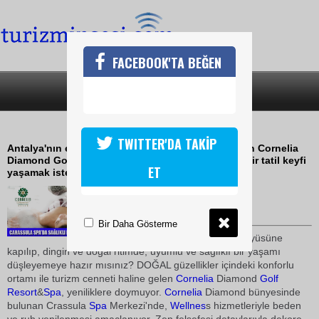
FACEBOOK'TA BEĞEN
SON DAKİKA
KATEGORİLER
YENİ BİR DÜNYAYA DAVET
TWITTER'DA TAKİP
Antalya'nın en gözde tatil beldesi, Belek'te yer alan Cornelia
Diamond Golf Resort&Spa, yaz aylarında da lüks bir tatil keyfi
ET
yaşamak isteyenler için ideal seçenekler sunuyor
10 Mayıs 2010 / 16:37
TURİZMİN SESİ
Bir Daha Gösterme
Crassula
Spa
Merkezi'nin büyüsüne
kapılıp, dingin ve doğal ritimde, uyumlu ve sağlıklı bir yaşamı
düşleyemeye hazır mısınız? DOĞAL güzellikler içindeki konforlu
ortamı ile turizm cenneti haline gelen
Cornelia
Diamond
Golf
Resort
&
Spa
, yeniliklere doymuyor.
Cornelia
Diamond bünyesinde
bulunan Crassula
Spa
Merkezi'nde,
Wellnes
s hizmetleriyle beden