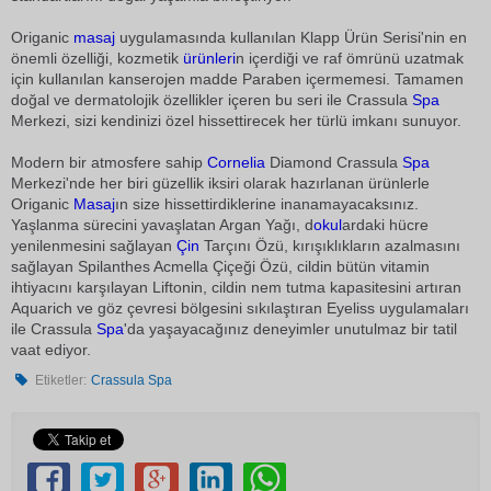
Origanic
masaj
uygulamasında kullanılan Klapp Ürün Serisi'nin en
önemli özelliği, kozmetik
ürünleri
n içerdiği ve raf ömrünü uzatmak
için kullanılan kanserojen madde Paraben içermemesi. Tamamen
doğal ve dermatolojik özellikler içeren bu seri ile Crassula
Spa
Merkezi, sizi kendinizi özel hissettirecek her türlü imkanı sunuyor.
Modern bir atmosfere sahip
Cornelia
Diamond Crassula
Spa
Merkezi'nde her biri güzellik iksiri olarak hazırlanan ürünlerle
Origanic
Masaj
ın size hissettirdiklerine inanamayacaksınız.
Yaşlanma sürecini yavaşlatan Argan Yağı, d
okul
ardaki hücre
yenilenmesini sağlayan
Çin
Tarçını Özü, kırışıklıkların azalmasını
sağlayan Spilanthes Acmella Çiçeği Özü, cildin bütün vitamin
ihtiyacını karşılayan Liftonin, cildin nem tutma kapasitesini artıran
Aquarich ve göz çevresi bölgesini sıkılaştıran Eyeliss uygulamaları
ile Crassula
Spa
'da yaşayacağınız deneyimler unutulmaz bir tatil
vaat ediyor.
Etiketler:
Crassula Spa