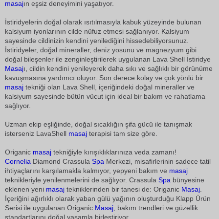
masaj
ın eşsiz deneyimini yaşatıyor.
İstiridyelerin doğal olarak ısıtılmasıyla kabuk yüzeyinde bulunan
kalsiyum iyonlarının cilde nüfuz etmesi sağlanıyor. Kalsiyum
sayesinde cildinizin kendini yenilediğini hissedebiliyorsunuz.
İstiridyeler, doğal mineraller, deniz yosunu ve magnezyum gibi
doğal bileşenler ile zenginleştirilerek uygulanan Lava Shell İstiridye
Masaj
ı, cildin kendini yenileyerek daha sıkı ve sağlıklı bir görünüme
kavuşmasına yardımcı oluyor. Son derece kolay ve çok yönlü bir
masaj
tekniği olan Lava Shell, içeriğindeki doğal mineraller ve
kalsiyum sayesinde bütün vücut için ideal bir bakım ve rahatlama
sağlıyor.
Uzman ekip eşliğinde, doğal sıcaklığın şifa gücü ile tanışmak
isterseniz LavaShell
masaj
terapisi tam size göre.
Origanic
masaj
tekniğiyle kırışıklıklarınıza veda zamanı!
Cornelia
Diamond Crassula
Spa
Merkezi, misafirlerinin sadece tatil
ihtiyaçlarını karşılamakla kalmıyor, yepyeni bakım ve
masaj
teknikleriyle yenilenmelerini de sağlıyor. Crassula
Spa
bünyesine
eklenen yeni
masaj
tekniklerinden bir tanesi de: Origanic
Masaj
.
İçeriğini ağırlıklı olarak yaban gülü yağının oluşturduğu Klapp Ürün
Serisi ile uygulanan Origanic
Masaj
, bakım trendleri ve güzellik
standartlarını doğal yaşamla birleştiriyor.