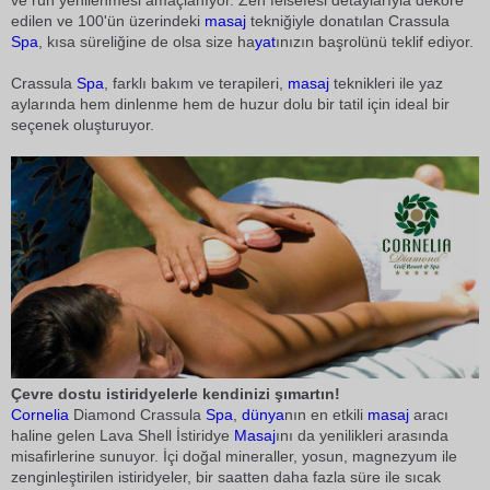
ve ruh yenilenmesi amaçlanıyor. Zen felsefesi detaylarıyla dekore
edilen ve 100'ün üzerindeki
masaj
tekniğiyle donatılan Crassula
Spa
, kısa süreliğine de olsa size ha
yat
ınızın başrolünü teklif ediyor.
Crassula
Spa
, farklı bakım ve terapileri,
masaj
teknikleri ile yaz
aylarında hem dinlenme hem de huzur dolu bir tatil için ideal bir
seçenek oluşturuyor.
Çevre dostu istiridyelerle kendinizi şımartın!
Cornelia
Diamond Crassula
Spa
,
dünya
nın en etkili
masaj
aracı
haline gelen Lava Shell İstiridye
Masaj
ını da yenilikleri arasında
misafirlerine sunuyor. İçi doğal mineraller, yosun, magnezyum ile
zenginleştirilen istiridyeler, bir saatten daha fazla süre ile sıcak