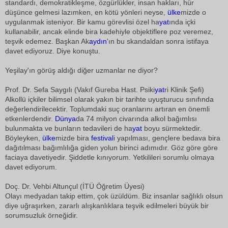
standardı, demokratikleşme, özgürlükler, insan hakları, hür
düşünce gelmesi lazımken, en kötü yönleri neyse,
ülke
mizde o
uygulanmak isteniyor. Bir kamu görevlisi özel ha
yat
ında içki
kullanabilir, ancak elinde bira kadehiyle objektiflere poz veremez,
teşvik edemez. Başkan Ak
aydın
'ın bu skandaldan sonra istifaya
davet ediyoruz. Diye konuştu.
Yeşilay'ın görüş aldığı diğer uzmanlar ne diyor?
Prof. Dr. Sefa Saygılı (Vakıf Gureba Hast. Psiki
yat
ri Klinik Şefi)
Alkollü içkiler bilimsel olarak yakın bir tarihte uyuşturucu sınıfında
değerlendirilecektir. Toplumdaki suç oranlarını artıran en önemli
etkenlerdendir.
Dünya
da 74 milyon civarında alkol bağımlısı
bulunmakta ve bunların tedavileri de ha
yat
boyu sürmektedir.
Böyleyken,
ülke
mizde bira
festival
i yapılması, gençlere bedava bira
dağıtılması bağımlılığa giden yolun birinci adımıdır. Göz göre göre
faciaya davetiyedir. Şiddetle kınıyorum. Yetkilileri sorumlu olmaya
davet ediyorum.
Doç. Dr. Vehbi Altunçul (İTÜ Öğretim Üyesi)
Olayı medyadan takip ettim, çok üzüldüm. Biz insanlar sağlıklı olsun
diye uğraşırken, zararlı alışkanlıklara teşvik edilmeleri büyük bir
sorumsuzluk örneğidir.