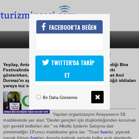
FACEBOOK'TA BEĞEN
SON DAKİKA
KATEGORİLER
YEŞİLAYDAN BİRA FESTİVALİNE TEPKİ
TWITTER'DA TAKİP
Yeşilay, Antalya Büyükşehir Belediyesi'nin düzenlediği Bira
Festivalinde bedava bira dağıtılmasına şiddetle tepki
ET
gösterirken, 27 yaşındaki üniversite öğrencisi Ahmet Anıl
Durmaz'ın aşırı alkol nedeniyle komaya girerek öldüğü iddiaları
yaraya tuz serpti
27 Eylül 2010 / 17:40
Bir Daha Gösterme
TURİZMİN SESİ
Yapılan organizasyon Anayasanın 58.
maddesinde yer alan "Devlet gençleri içki düşkünlüğünden korumak
için gerekli tedbirleri alır." ve Alkollü İçkilerin Satışına dair
yönetmeliğin 19'uncu maddesine göre ise: "Ticari
fuar
lar, yiyecek
içecek ihtisas
fuar
ları dışında kalmak şartıyla halka açık alanlarda