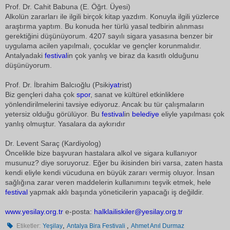
Prof. Dr. Cahit Babuna (E. Öğrt. Üyesi)
Alkolün zararları ile ilgili birçok kitap yazdım. Konuyla ilgili yüzlerce
araştırma yaptım. Bu konuda her türlü yasal tedbirin alınması
gerektiğini düşünüyorum. 4207 sayılı sigara yasasına benzer bir
uygulama acilen yapılmalı, çocuklar ve gençler korunmalıdır.
Antalyadaki
festival
in çok yanlış ve biraz da kasıtlı olduğunu
düşünüyorum.
Prof. Dr. İbrahim Balcıoğlu (Psiki
yat
rist)
Biz gençleri daha çok
spor
, sanat ve kültürel etkinliklere
yönlendirilmelerini tavsiye ediyoruz. Ancak bu tür çalışmaların
yetersiz olduğu görülüyor. Bu
festival
in
belediye
eliyle yapılması çok
yanlış olmuştur. Yasalara da aykırıdır
Dr. Levent Saraç (Kardiyolog)
Öncelikle bize başvuran hastalara alkol ve sigara kullanıyor
musunuz? diye soruyoruz. Eğer bu ikisinden biri varsa, zaten hasta
kendi eliyle kendi vücuduna en büyük zararı vermiş oluyor. İnsan
sağlığına zarar veren maddelerin kullanımını teşvik etmek, hele
festival
yapmak aklı başında yöneticilerin yapacağı iş değildir.
www.yesilay.org.tr
e-posta:
halklailiskiler@yesilay.org.tr
,
,
Etiketler:
Yeşilay
Antalya Bira Festivali
Ahmet Anıl Durmaz