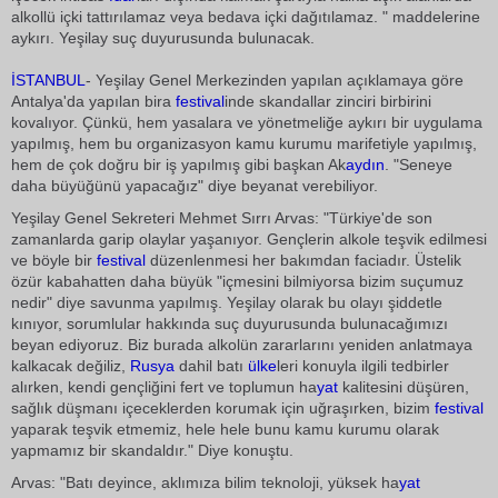
alkollü içki tattırılamaz veya bedava içki dağıtılamaz. " maddelerine
aykırı. Yeşilay suç duyurusunda bulunacak.
İSTANBUL
- Yeşilay Genel Merkezinden yapılan açıklamaya göre
Antalya'da yapılan bira
festival
inde skandallar zinciri birbirini
kovalıyor. Çünkü, hem yasalara ve yönetmeliğe aykırı bir uygulama
yapılmış, hem bu organizasyon kamu kurumu marifetiyle yapılmış,
hem de çok doğru bir iş yapılmış gibi başkan Ak
aydın
. "Seneye
daha büyüğünü yapacağız" diye beyanat verebiliyor.
Yeşilay Genel Sekreteri Mehmet Sırrı Arvas: "Türkiye'de son
zamanlarda garip olaylar yaşanıyor. Gençlerin alkole teşvik edilmesi
ve böyle bir
festival
düzenlenmesi her bakımdan faciadır. Üstelik
özür kabahatten daha büyük "içmesini bilmiyorsa bizim suçumuz
nedir" diye savunma yapılmış. Yeşilay olarak bu olayı şiddetle
kınıyor, sorumlular hakkında suç duyurusunda bulunacağımızı
beyan ediyoruz. Biz burada alkolün zararlarını yeniden anlatmaya
kalkacak değiliz,
Rusya
dahil batı
ülke
leri konuyla ilgili tedbirler
alırken, kendi gençliğini fert ve toplumun ha
yat
kalitesini düşüren,
sağlık düşmanı içeceklerden korumak için uğraşırken, bizim
festival
yaparak teşvik etmemiz, hele hele bunu kamu kurumu olarak
yapmamız bir skandaldır." Diye konuştu.
Arvas: "Batı deyince, aklımıza bilim teknoloji, yüksek ha
yat