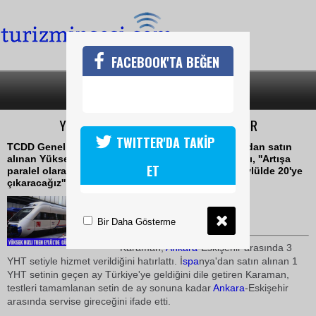
FACEBOOK'TA BEĞEN
SON DAKİKA
KATEGORİLER
YÜKSEK HIZLI TREN SEFERLERİ ARTIYOR
TWITTER'DA TAKİP
TCDD Genel Müdürü Süleyman Karaman, İspanya'dan satın
alınan Yüksek Hızlı Tren seti testlerinin tamamlandı, ''Artışa
ET
paralel olarak günde 13 olan YHT sefer sayısını, Eylülde 20'ye
çıkaracağız'' dedi
13 Temmuz 2009 / 19:40
TURİZMİN SESİ
Bir Daha Gösterme
Karaman,
Ankara
-Eskişehir arasında 3
YHT setiyle hizmet verildiğini hatırlattı. İ
spa
nya'dan satın alınan 1
YHT setinin geçen ay Türkiye'ye geldiğini dile getiren Karaman,
testleri tamamlanan setin de ay sonuna kadar
Ankara
-Eskişehir
arasında servise gireceğini ifade etti.