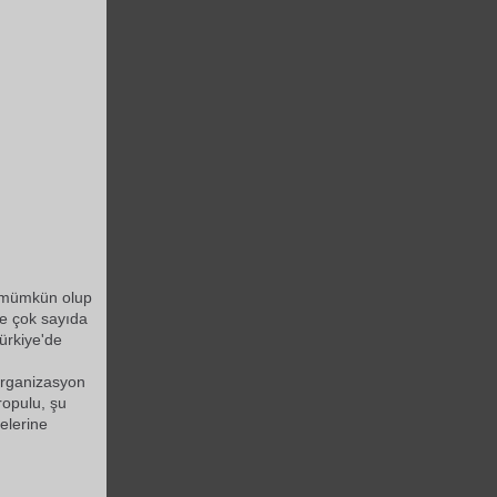
n mümkün olup
ne çok sayıda
ürkiye'de
organizasyon
ropulu, şu
elerine