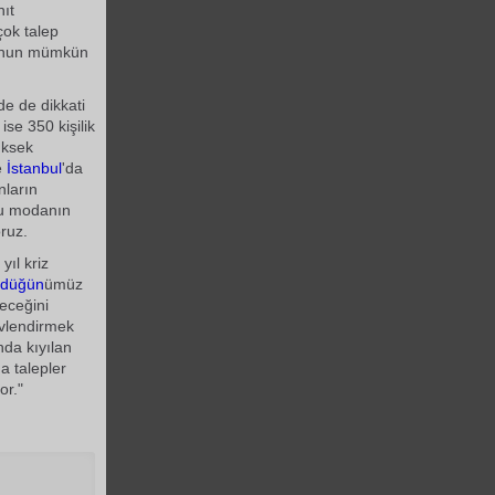
ıt
ok talep
 bunun mümkün
de de dikkati
 ise 350 kişilik
üksek
e
İstanbul
'da
nların
 Bu modanın
ruz.
ıl kriz
düğün
ümüz
eceğini
evlendirmek
nda kıyılan
a talepler
or."