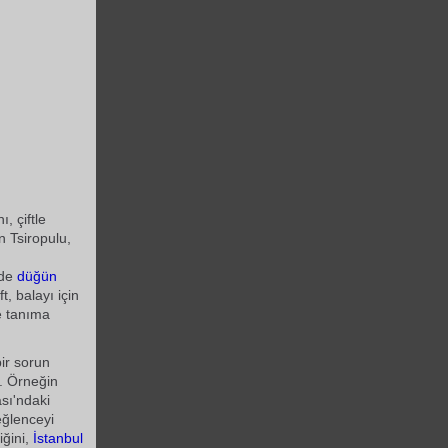
, çiftle
n Tsiropulu,
nde
düğün
t, balayı için
e tanıma
ir sorun
. Örneğin
ası'ndaki
eğlenceyi
iğini,
İstanbul