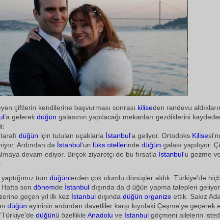
yen çiftlerin kendilerine başvurması sonrası
kilise
den randevu aldıklarını
ul
'a gelerek
düğün
galasının yapılacağı mekanları gezdiklerini kaydede
i:
 tarafı
düğün
için tutulan uçaklarla
İstanbul
'a geliyor. Ortodoks
Kilise
si'
niyor. Ardından da
İstanbul
'un
lüks
oteller
inde
düğün
galası yapılıyor. Çif
almaya devam ediyor. Birçok ziyaretçi de bu fırsatla
İstanbul
'u gezme v
.
 yaptığımız tüm
düğün
lerden çok olumlu dönüşler aldık. Türkiye'de hiçb
 Hatta son
dönem
de
İstanbul
dışında da d üğün yapma talepleri geliyor
zerine geçen yıl ilk kez
İstanbul
dışında
düğün
organize
ettik. Sakız Ad
lan
düğün
ayininin ardından davetliler karşı kıyıdaki Çeşme'ye geçerek 
."Türkiye'de
düğün
ü özellikle
Anadolu
ve
İstanbul
göçmeni ailelerin isted