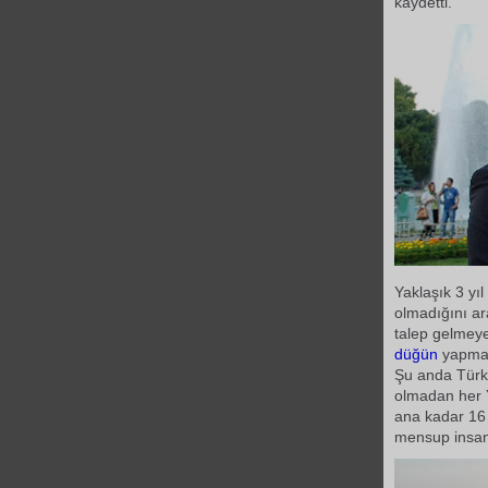
kaydetti.
Yaklaşık 3 yı
olmadığını ara
talep gelmeye
düğün
yapmanı
Şu anda Türk
olmadan her 
ana kadar 1
mensup insanl