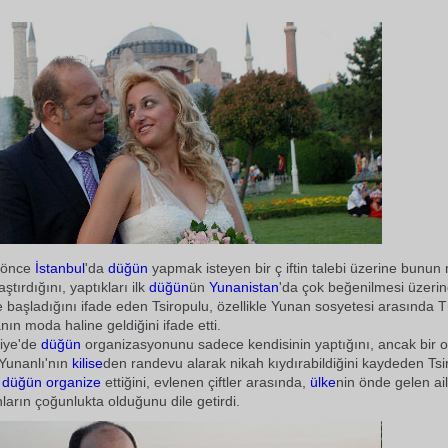
l önce
İstanbul
'da
düğün
yapmak isteyen bir ç iftin talebi üzerine bunu
ştırdığını, yaptıkları ilk
düğün
ün
Yunanistan
'da çok beğenilmesi üzeri
 başladığını ifade eden Tsiropulu, özellikle Yunan sosyetesi arasında T
n moda haline geldiğini ifade etti.
iye'de
düğün
organizasyonunu sadece kendisinin yaptığını, ancak bir 
Yunanlı'nın
kilise
den randevu alarak nikah kıydırabildiğini kaydeden Tsi
6
düğün
organize
ettiğini, evlenen çiftler arasında,
ülke
nin önde gelen ail
arın çoğunlukta olduğunu dile getirdi.