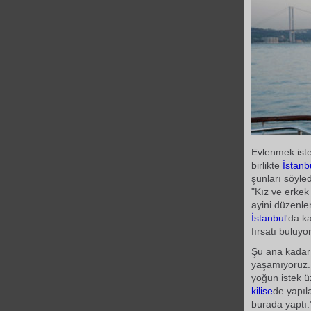
Evlenmek iste
birlikte
İstanb
şunları söyled
"Kız ve erkek
ayini düzenle
İstanbul
'da k
fırsatı buluyor
Şu ana kadar
yaşamıyoruz.
yoğun istek ü
kilise
de yapı
burada yaptı