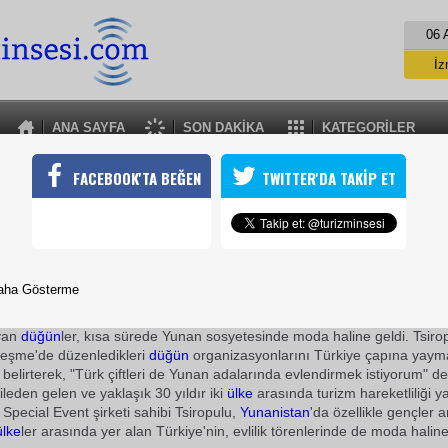
06 
İz
İs
A
ANA SAYFA
SON DAKİKA
KATEGORİLER
A
YUNAN TÜRKİYEDE DÜĞÜN YAPIYOR
FACEBOOK'TA BEĞEN
TWITTER'DA TAKİP ET
üğün, Yunanistan'da evlenmek isteyen çiftler için pahalı olsa da, 
rasına girdi
20 Şubat 2010 / 08:08
TURİZMİN SESİ
aha Gösterme
Atina'da turizm acentesi sahibi Niki Tsiropulu'ya 3 yıl önce g
ayan
düğün
ler, kısa sürede Yunan sosyetesinde moda haline geldi. Tsiro
Çeşme'de düzenledikleri
düğün
organizasyonlarını Türkiye çapına yay
ı belirterek, "Türk çiftleri de Yunan adalarında evlendirmek istiyorum" d
leden gelen ve yaklaşık 30 yıldır iki
ülke
arasında turizm hareketliliği 
 Special Event şirketi sahibi Tsiropulu,
Yunanistan
'da özellikle gençler 
ülke
ler arasında yer alan Türkiye'nin, evlilik törenlerinde de moda haline