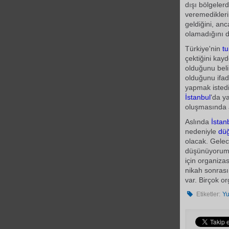
dışı bölgelerd
veremediklerin
geldiğini, an
olamadığını di
Türkiye'nin
t
çektiğini kay
olduğunu beli
olduğunu ifad
yapmak istediğ
İstanbul
'da y
oluşmasında as
Aslında
İstan
nedeniyle
dü
olacak. Gelec
düşünüyorum. 
için organiza
nikah sonras
var. Birçok or
Etiketler:
Y