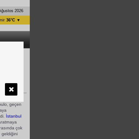
Ağustos 2026
mir
36°C
▼
tanbul
31°C
ntalya
36°C
nkara
28°C
en hoş
elen ilginç
pulo, geçen
maya
edi.
İstanbul
yaratmaya
arasında çok
 geldiğini