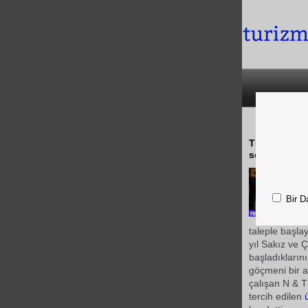
Türkiye'de d
seçenekler a
Bir D
taleple başl
yıl Sakız ve 
başladıkların
göçmeni bir ai
çalışan N & T
tercih edilen