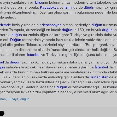
e ayin yapılabilen bir
kilise
nin bulunmaması nedeniyle tüm taleplere yan
i dile getiren Tsiropulu,
Kapadokya
ve
İzmir
'de de
düğün
yapmak için ç
cak ayin düzenlemek için özel izin alma şartının bulunması nedeniyle
le getirdi.
urizmde
hızla yükselen bir
destinasyon
olması nedeniyle
düğün
turizmin
deden Tsiropulu, düzenlediği en küçük
düğün
ün 150, en büyük
düğün
ün
rterek,
düğün
turizminin diğer dallara göre Türkiye'ye girdisinin daha y
e etti.
Düğün
törenlerinin yanında bazı ünlü ailelerin vaftiz törenlerini d
ini dile getiren Tsiporulu, sözlerini şöyle sürdürdü: "Bu tip organizasyo
apılmasının dini anlamı olsa da Yunanlılar çok dindar bir halk değildir.
ıl etkili olanın,
İstanbul
ve Türkiye'nin güzelliği olduğunu tahmin ediyo
bul
'da
düğün
yapmak Atina'da yapmaktan daha pahalıya mal oluyor. Bu y
ğün
sahipleri biraz çekimser davransa da bahar aylarında
İstanbul
'da 4
ek yıllarda bunun Yunan halkının geneline yayılabilecek bir moda olabil
Biz Yunanlılar'ın Türkiye'de evlendiği gibi Türkler'i de
Yunanistan
'da 
syonlar yapmak üzere hazırlıklara başladık. Örneğin Türk konsolosluğu
ı Mikonos veya Santorini adasında
düğün
düzenleyebileceğiz. Bu konud
ganizasyonu ilk kez bizim yapmamız nedeniyle işlemleri biraz ağır ilerliy
,
,
unan
Türkiye
düğün